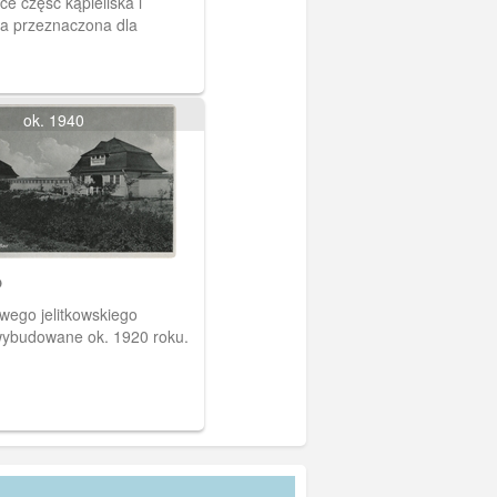
e część kąpieliska i
ia przeznaczona dla
ok. 1940
o
wego jelitkowskiego
 wybudowane ok. 1920 roku.