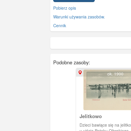
Pobierz opis
Warunki używania zasobów.
Cennik
Podobne zasoby:
ok. 1900
Jelitkowo
Dzieci bawiące się na jelitk
u ujścia Potoku Oliwskiego