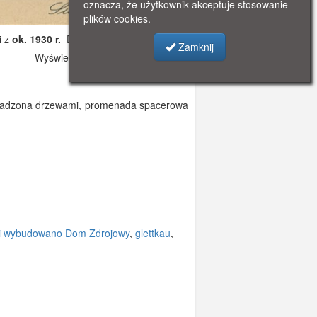
oznacza, że użytkownik akceptuje stosowanie
plików cookies.
i z
ok. 1930 r.
Dodano: 2019-11-05 08:31
Zamknij
Wyświetlono: 3953
 obsadzona drzewami, promenada spacerowa
 i wybudowano Dom Zdrojowy
,
glettkau
,