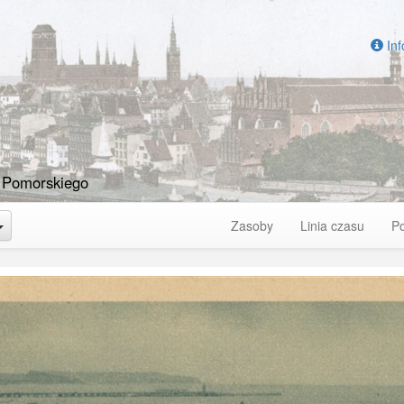
Inf
 Pomorskiego
Toggle Dropdown
Zasoby
Linia czasu
P