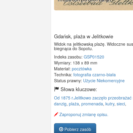
Gdańsk, plaża w Jelitkowie
Widok na jelitkowską plażę. Widoczne su
biegnąca do Sopotu.
Indeks zasobu:
GSP01520
Wymiary:
138 x 89 mm
Materiał:
pocztówka
Technika:
fotografia czarno-biała
Status prawny:
Użycie Niekomercyjne
Słowa kluczowe:
Od 1875 r.Jelitkowo zaczęło przeobrażać 
danzig
,
plaża
,
promenada
,
kutry
,
sieci
,
Zaproponuj zmianę opisu.
Pobierz zasób