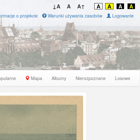
↓A
A
A↑
A
A
A
A
ormacje o projekcie
Warunki używania zasobów
Logowanie
opularne
Mapa
Albumy
Nierozpoznane
Losowe