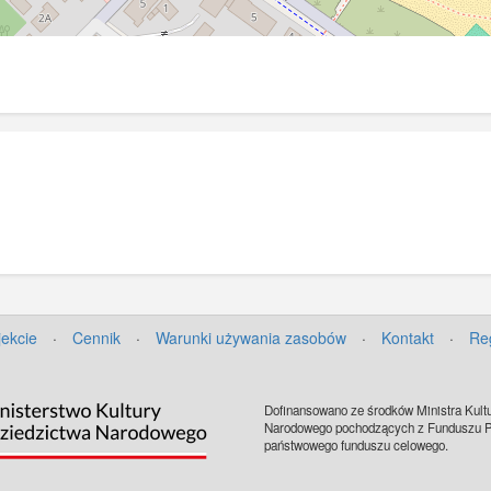
jekcie
·
Cennik
·
Warunki używania zasobów
·
Kontakt
·
Re
Dofinansowano ze środków Ministra Kultu
Narodowego pochodzących z Funduszu Pr
państwowego funduszu celowego.