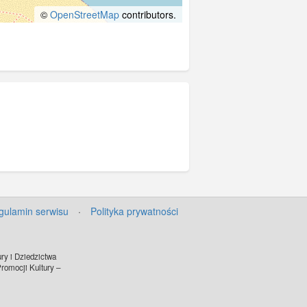
©
OpenStreetMap
contributors.
gulamin serwisu
·
Polityka prywatności
ry i Dziedzictwa
omocji Kultury –