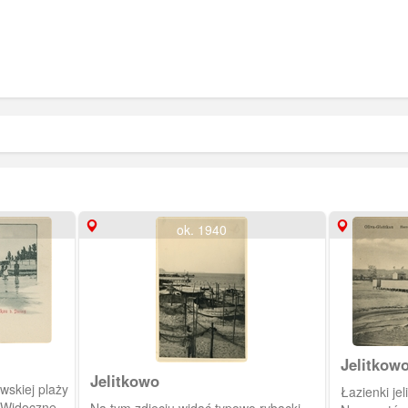
ok. 1940
Jelitkow
Jelitkowo
owskiej plaży
Łazienki je
. Widoczne