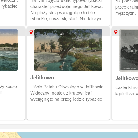
Na tym zdjęciu widać typowo rybacki
Na pocztówc
 rybackie.
charakter przedwojennego Jelitkowa.
przebieraln
Na plaży stoją wyciągnięte łodzie
mężczyzn.
rybackie, suszą się sieci. Na dalszym
planie widoczne molo jelitkowskie z
przycumowanym statkiem pasażerskim.
ok. 1910
Jelitkowo
Jelitkow
aży kosze
Ujście Potoku Oliwskiego w Jelitkowie.
Łazienki no
i
Widoczny mostek z kratownicą i
kąpieliska
wyciągnięte na brzeg łodzie rybackie.