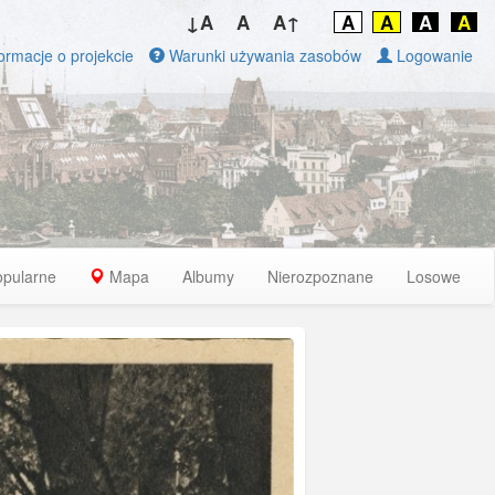
↓A
A
A↑
A
A
A
A
ormacje o projekcie
Warunki używania zasobów
Logowanie
opularne
Mapa
Albumy
Nierozpoznane
Losowe