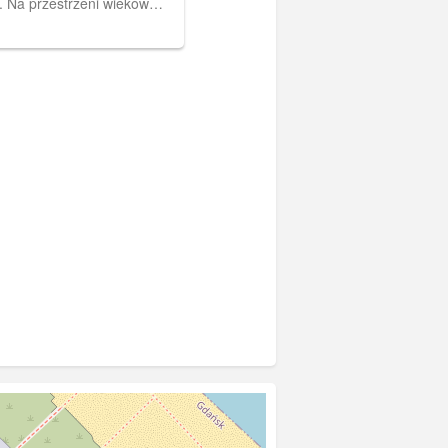
 Na przestrzeni wieków
óżne funkcje: młyna
artaku, kuzni stali,
ochu a nawet kuzni miedzi i