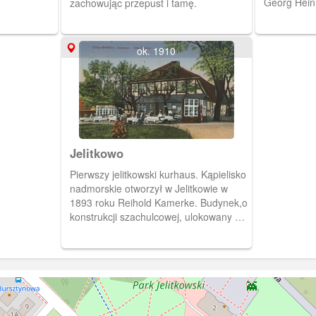
Georg Hein.
zachowując przepust i tamę.
pełnił on r
zbożowego, t
wytwórni pr
ok. 1910
złota.
Jelitkowo
Pierwszy jelitkowski kurhaus. Kąpielisko
nadmorskie otworzył w Jelitkowie w
1893 roku Reihold Kamerke. Budynek,o
konstrukcji szachulcowej, ulokowany był
w sąsiedztwie dawnego młyna.