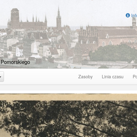
Inf
 Pomorskiego
Toggle Dropdown
Zasoby
Linia czasu
P