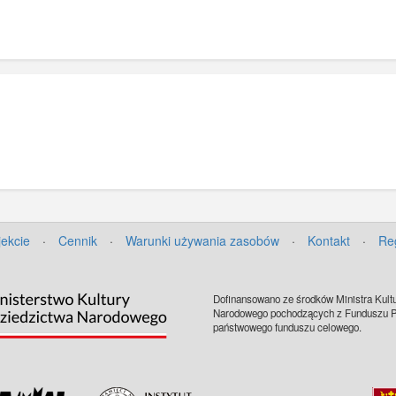
jekcie
·
Cennik
·
Warunki używania zasobów
·
Kontakt
·
Re
Dofinansowano ze środków Ministra Kultu
Narodowego pochodzących z Funduszu Pr
państwowego funduszu celowego.