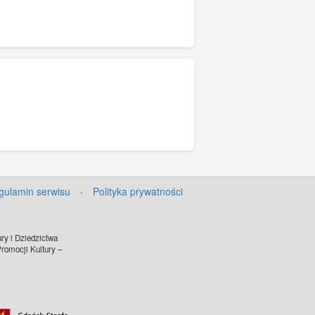
gulamin serwisu
·
Polityka prywatności
ry i Dziedzictwa
omocji Kultury –