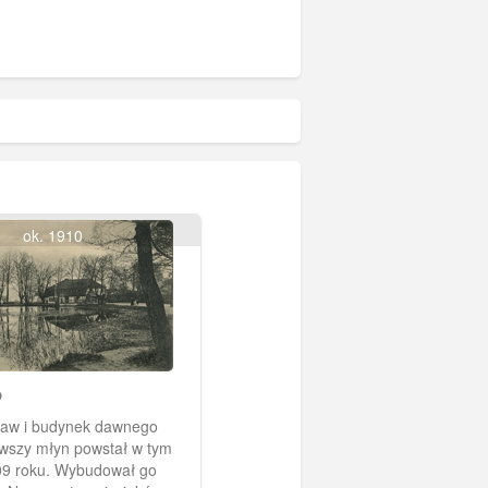
ok. 1910
o
rwszy młyn powstał w tym
09 roku. Wybudował go