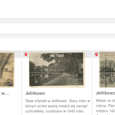
ok. 1940
Jelitkow
 w
Jelitkowo
Widok na staw i budynek dawnego
Staw młyński w Jelitkowie. Stary młyn,w
młyna. Pie
którym przed wojną mieścił się zarząd
miejscu 16
uzdrowiska, rozebrano w 1945 roku,