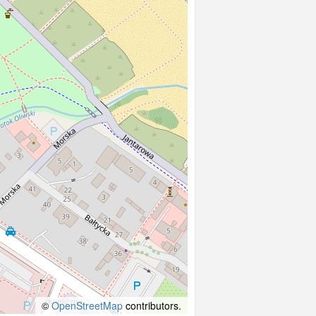
©
OpenStreetMap
contributors.