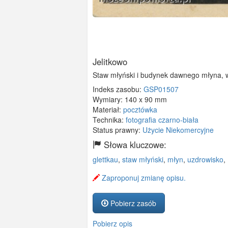
Jelitkowo
Staw młyński i budynek dawnego młyna, 
Indeks zasobu:
GSP01507
Wymiary:
140 x 90 mm
Materiał:
pocztówka
Technika:
fotografia czarno-biała
Status prawny:
Użycie Niekomercyjne
Słowa kluczowe:
glettkau
,
staw młyński
,
młyn
,
uzdrowisko
,
Zaproponuj zmianę opisu.
Pobierz zasób
Pobierz opis