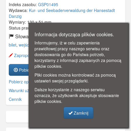
Indeks zasobu:
GSP01495
Wydawca:
Kur- und Seebaderverwaldung der Hansestadt
Danzig
Wymiary:
130 x 51 mm
Status prawny:
Użycie Niekomercyjne
Informacja dotycząca plików cookies.
Słowa kluczowe:
Informujemy, iż w celu zapewnienia
bilet
,
wejściówka
,
kąpielisko
,
wolne miasto gdańsk
,
prawidłowej pracy naszego serwisu oraz
dostosowania go do Państwa potrzeb,
Zaproponuj zmianę opisu.
korzystamy z informacji zapisanych za pomocą
plików cookies.
Pobierz zasób
Pliki cookies można kontrolować za pomocą
ustawień swojej przeglądarki.
Pobierz opis
Dalsze korzystanie z naszego serwisu
Warunki używania zasobów.
oznacza, że użytkownik akceptuje stosowanie
Cennik
plików cookies.
Zamknij