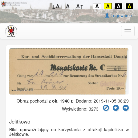
↓A
A
A↑
A
A
A
A
Logowanie
Togg
navig
Obraz pochodzi z
ok. 1940 r.
Dodano: 2019-11-05 08:29
Wyświetlono: 3273
Jelitkowo
Bilet upoważniający do korzystania z atrakcji kąpieliska w
Jelitkowie.