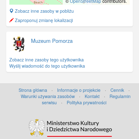
©
OpenStreetMap
contributors.
+
Zobacz inne zasoby w pobliżu
−
Zaproponuj zmianę lokalizacji
Muzeum Pomorza
Zobacz inne zasoby tego użytkownika
Wyślij wiadomość do tego użytkownika
Strona główna
·
Informacje o projekcie
·
Cennik
·
Warunki używania zasobów
·
Kontakt
·
Regulamin
serwisu
·
Polityka prywatności
©
OpenStreetMap
contributors.