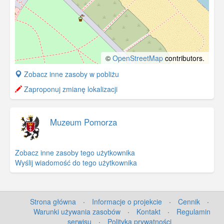
©
OpenStreetMap
contributors.
+
Zobacz inne zasoby w pobliżu
−
Zaproponuj zmianę lokalizacji
Muzeum Pomorza
Zobacz inne zasoby tego użytkownika
Wyślij wiadomość do tego użytkownika
Strona główna
·
Informacje o projekcie
·
Cennik
·
Warunki używania zasobów
·
Kontakt
·
Regulamin
serwisu
·
Polityka prywatności