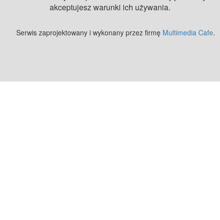
akceptujesz warunki ich używania.
Serwis zaprojektowany i wykonany przez firmę
Multimedia Cafe
.
Zobacz też:
MJ Drone - profesjonalne mycie elewacji z drona
.