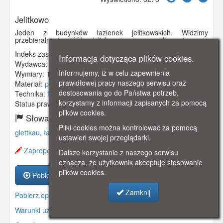
Jelitkowo
Jeden z budynków łazienek jelitkowskich. Widzimy
przebieralnię i część kąpieliska przeznaczoną dla mężczyzn.
Indeks zasobu:
GSP01494
Informacja dotycząca plików cookies.
Wydawca:
P.Lemanczik, Oliva
Informujemy, iż w celu zapewnienia
Wymiary:
139 x 89 mm
prawidłowej pracy naszego serwisu oraz
Materiał:
pocztówka
dostosowania go do Państwa potrzeb,
Technika:
fotografia ręcznie kolorowana
korzystamy z informacji zapisanych za pomocą
Status prawny:
Użycie Niekomercyjne
plików cookies.
Słowa kluczowe:
Pliki cookies można kontrolować za pomocą
glettkau
,
łazienki
,
kąpielisko
,
przebieralnia
,
ustawień swojej przeglądarki.
Zaproponuj zmianę opisu.
Dalsze korzystanie z naszego serwisu
oznacza, że użytkownik akceptuje stosowanie
plików cookies.
Pobierz zasób
Zamknij
Pobierz opis
Warunki używania zasobów.