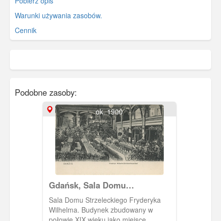
Pobierz opis
Warunki używania zasobów.
Cennik
Podobne zasoby:
ok. 1900
Gdańsk, Sala Domu
Strzeleckiego Fryderyka
Sala Domu Strzeleckiego Fryderyka
Wilhelma, Friedrich Wilhelm-
Wilhelma. Budynek zbudowany w
Schutzenhaus
połowie XIX wieku jako miejsce