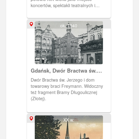
koncertów, spektakli teatralnych i
zebrań masowych. Mieścił się przy
obecnej ulicy 3 Maja w miejscu
nieistniejącego już targowiska.
ok. 1940
Gdańsk, Dwór Bractwa św.
Jerzego
Dwór Bractwa św. Jerzego i dom
towarowy braci Freymann. Widoczny
też fragment Bramy Długoulicznej
(Złotej).
XX w.