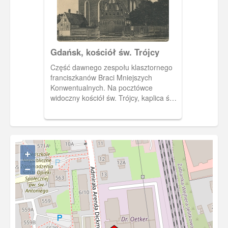
Pocztówka w obiegu od 1 VIII 1903 r.
Gdańsk, kościół św. Trójcy
Część dawnego zespołu klasztornego
franciszkanów Braci Mniejszych
Konwentualnych. Na pocztówce
widoczny kościół św. Trójcy, kaplica św.
Anny i ryglowy dom galeriowy. Obieg
1929 r.
+
−