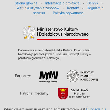
Strona główna
·
Informacje o projekcie
·
Cennik
·
Warunki używania zasobów
·
Kontakt
·
Regulamin
serwisu
·
Polityka prywatności
©
OpenStreetMap
contributors.
Dofinansowano ze środków Ministra Kultury i Dziedzictwa
Narodowego pochodzących z Funduszu Promocji Kultury –
państwowego funduszu celowego.
Partnerzy:
Patronat medialny:
Właścicielem serwisu oraz jego administratorem jest
Fundacja dla