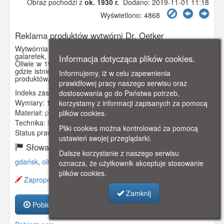
Obraz pochodzi z
ok. 1930 r.
Dodano: 2019-11-01 11:18
Wyświetlono: 4868
Reklama produktów wytwórni Dr. Oetker
Wytwórnia produktów spożywczych (proszków do pieczenia,
galaretek, budyniów i in.) Dr. Oetker została założona w
Informacja dotycząca plików cookies.
Oliwie w 1922 r. przy Oetkerstr. 15 / 16 (ob. ul. Dickmanna),
gdzie istnieje do dziś. Pocztówka stanowi reklamę tego typu
Informujemy, iż w celu zapewnienia
produktów, zwłaszcza leguminy.
prawidłowej pracy naszego serwisu oraz
Indeks zasobu:
GSP01477
dostosowania go do Państwa potrzeb,
Wymiary:
140 x 100 mm
korzystamy z informacji zapisanych za pomocą
Materiał:
pocztówka
plików cookies.
Technika:
litografia
Pliki cookies można kontrolować za pomocą
Status prawny:
Użycie Niekomercyjne
ustawień swojej przeglądarki.
Słowa kluczowe:
Dalsze korzystanie z naszego serwisu
gdańsk
,
oliwa
,
wytwórnia
,
reklama
,
oznacza, że użytkownik akceptuje stosowanie
plików cookies.
Zaproponuj zmianę opisu.
Zamknij
Pobierz zasób