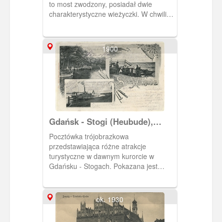
to most zwodzony, posiadał dwie
charakterystyczne wieżyczki. W chwili
otwarcia był to największy most
zwodzony w krajach bałtyckich.
1900
Gdańsk - Stogi (Heubude),
nadbałtyckie kąpielisko
Pocztówka trójobrazkowa
(Ostseebad)
przedstawiająca różne atrakcje
turystyczne w dawnym kurorcie w
Gdańsku - Stogach. Pokazana jest
przystań dla łódek na jeziorze Pusty
Staw (przy którym znajdował się m. in.
Dom Zdrojowy), przystań na plaży oraz
ok. 1930
przystań promowa (znajdowała się w
okolicy ob. ul. Tamka) na Martwej Wiśle.