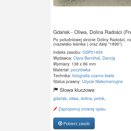
Gdańsk - Oliwa, Dolina Radości (Fr
Po południowej stronie Doliny Radości, 
(nazwisko leśnika ) oraz datę "1896").
Indeks zasobu:
GSP01459
Wydawca:
Clara Bernthal, Danzig
Wymiary:
138 x 86 mm
Materiał:
pocztówka
Technika:
fotografia czarno-biała
Status prawny:
Użycie Niekomercyjne
Słowa kluczowe:
gdańsk
,
oliwa
,
dolina
,
potok
,
Zaproponuj zmianę opisu.
Pobierz zasób