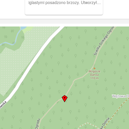
iglastymi posadzono brzozy. Utworzyły
one napis - nazwisko leśnika: "Danz"
oraz datę: 1896". Pocztówka w obiegu
od 19 VII 1909 r.