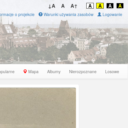
↓A
A
A↑
A
A
A
A
ormacje o projekcie
Warunki używania zasobów
Logowanie
opularne
Mapa
Albumy
Nierozpoznane
Losowe