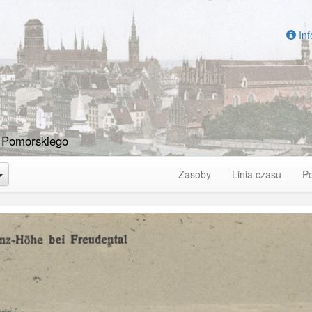
Inf
 Pomorskiego
Toggle Dropdown
Zasoby
Linia czasu
P