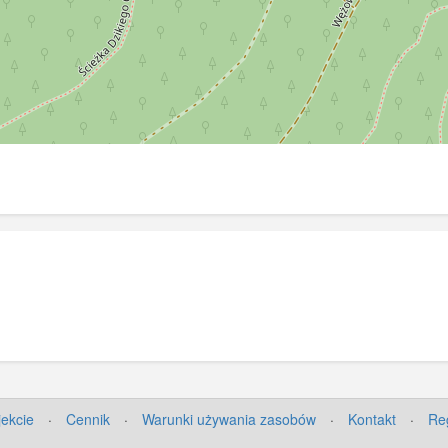
jekcie
·
Cennik
·
Warunki używania zasobów
·
Kontakt
·
Re