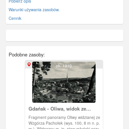
Pobierz opis
Warunki używania zasobów.
Cennik
Podobne zasoby:
ok. 1910
Gdańsk - Oliwa, widok ze
Wzgórza Pachołek (Karlsberg)
Fragment panoramy Oliwy widzianej ze
Wzgórza Pachołek (wys. 100, 8 m n. p.
m.). Widoczny m. in. staw młyński przy