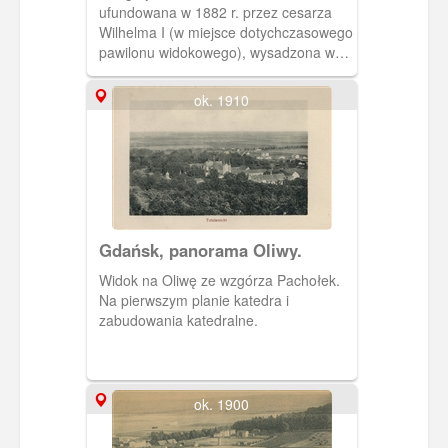
(Karlsberg)
ufundowana w 1882 r. przez cesarza
Wilhelma I (w miejsce dotychczasowego
pawilonu widokowego), wysadzona w
powietrze 23 III 1945 r. przez wojska
niemieckie. Obecnie w tym miejscu
ok. 1910
żeliwna wieża widokowa z 1945 r.,
zmodernizowana w 2009 r. Wzgórze
Pachołek wznosi się u zbiegu ulic:
Opackiej i Spacerowej.
Gdańsk, panorama Oliwy.
Widok na Oliwę ze wzgórza Pachołek.
Na pierwszym planie katedra i
zabudowania katedralne.
ok. 1900