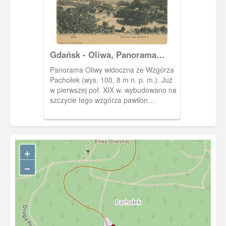
Gdańsk - Oliwa, Panorama
widziana ze Wzgórza Pachołek
Panorama Oliwy widoczna ze Wzgórza
(Karlsberg)
Pachołek (wys. 100, 8 m n. p. m.). Już
w pierwszej poł. XIX w. wybudowano na
szczycie tego wzgórza pawilon
widokowy, zaś w 1882 r. cesarz Wilhelm
I ufundował tamże neogotycką
murowaną wieżę widokową. Została
ona wysadzona przez niemieckie
+
wojsko 23 III 1945 r. W 1975 r.
ustawiono tamże wieżę o konstrukcji
−
żeliwnej, modernizowaną w 2009 r.