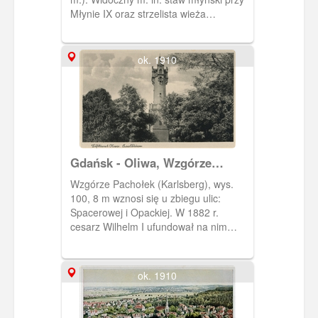
Młynie IX oraz strzelista wieża
ewangelickiego kościoła Pojednania
(ob. katolicki kościół Królowej Korony
Polskiej, którego gospodarzami są
ok. 1910
cystersi).
Gdańsk - Oliwa, Wzgórze
Pachołek (Karlsberg)
Wzgórze Pachołek (Karlsberg), wys.
100, 8 m wznosi się u zbiegu ulic:
Spacerowej i Opackiej. W 1882 r.
cesarz Wilhelm I ufundował na nim
neogotycką, murowaną wieżę widokową
- w miejscu wcześniejszego pawilonu
widokowego. Wieża ta została
ok. 1910
wysadzona przez wojska niemieckie 23
III 1945 r. W 1975 r. ustawiono w jej
miejsce wieżę z żeliwnej konstrukcji