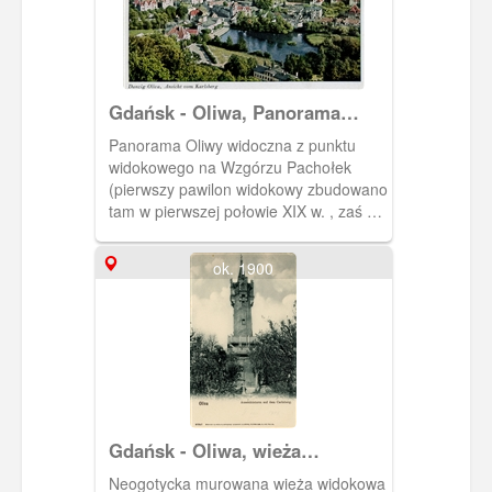
(zmodernizowana w 2009 r.).
Gdańsk - Oliwa, Panorama
Oliwy ze Wzgórza Pachołek
Panorama Oliwy widoczna z punktu
widokowego na Wzgórzu Pachołek
(pierwszy pawilon widokowy zbudowano
tam w pierwszej połowie XIX w. , zaś w
1882 r. cesarz Wilhem I ufundował
tamże murowaną wieżę widokową).
ok. 1900
Widoczny staw młyński przy Młynie IX
oraz strzelista wieża ewangelickiego
kościoła Pojednania (ob. katolicki
kościół Królowej Korony Polskiej. )
Gdańsk - Oliwa, wieża
widokowa na Wgórzu Pachołek
Neogotycka murowana wieża widokowa