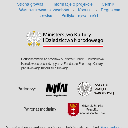
Strona główna
·
Informacje o projekcie
·
Cennik
·
Warunki używania zasobów
·
Kontakt
·
Regulamin
serwisu
·
Polityka prywatności
©
OpenStreetMap
contributors.
Dofinansowano ze środków Ministra Kultury i Dziedzictwa
Narodowego pochodzących z Funduszu Promocji Kultury –
państwowego funduszu celowego.
Partnerzy:
Patronat medialny:
Właścicielem serwisu oraz jego administratorem jest
Fundacja dla