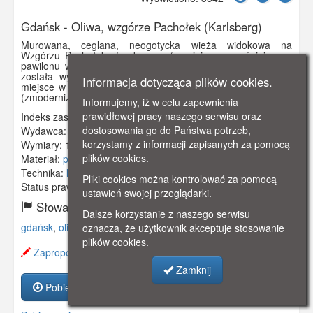
Gdańsk - Oliwa, wzgórze Pachołek (Karlsberg)
Murowana, ceglana, neogotycka wieża widokowa na
Wzgórzu Pachołek ufundowana (w miejsce wcześniejszego
pawilonu widokowego) przez cesarza Wilhelma I. Wieża ta
została wysadzona przez Niemców 23 III 1945 r. W jej
Informacja dotycząca plików cookies.
miejsce w 1975 r. ustawiono nową, o metalowej konstrukcji
(zmodernizowana w 2009 r.).
Informujemy, iż w celu zapewnienia
prawidłowej pracy naszego serwisu oraz
Indeks zasobu:
GSP01440
dostosowania go do Państwa potrzeb,
Wydawca:
Clara Bernthal, Danzig
korzystamy z informacji zapisanych za pomocą
Wymiary:
138 x 86 mm
plików cookies.
Materiał:
pocztówka
Technika:
litografia
Pliki cookies można kontrolować za pomocą
Status prawny:
Użycie Niekomercyjne
ustawień swojej przeglądarki.
Słowa kluczowe:
Dalsze korzystanie z naszego serwisu
gdańsk
,
oliwa
,
punkt widokowy
,
wieża
,
wzgórze
,
oznacza, że użytkownik akceptuje stosowanie
plików cookies.
Zaproponuj zmianę opisu.
Zamknij
Pobierz zasób