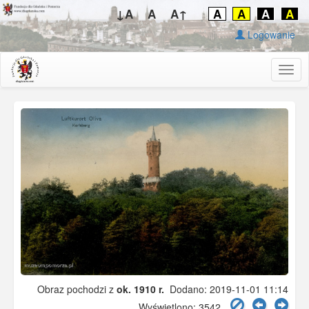
↓A
A
A↑
A
A
A
A
Logowanie
Togg
navig
Obraz pochodzi z
ok. 1910 r.
Dodano: 2019-11-01 11:14
Wyświetlono: 3542