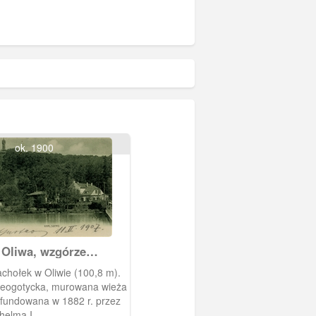
ok. 1900
 Oliwa, wzgórze
 (Karlsberg)
chołek w Oliwie (100,8 m).
eogotycka, murowana wieża
fundowana w 1882 r. przez
helma I.