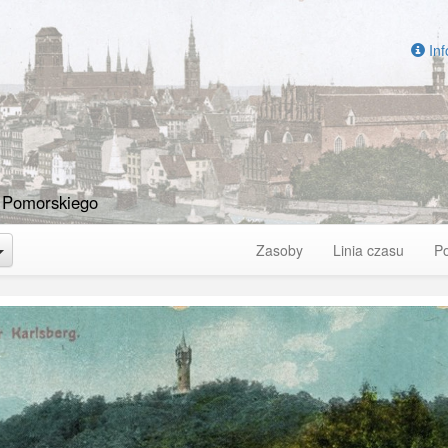
Inf
 Pomorskiego
Toggle Dropdown
Zasoby
Linia czasu
P