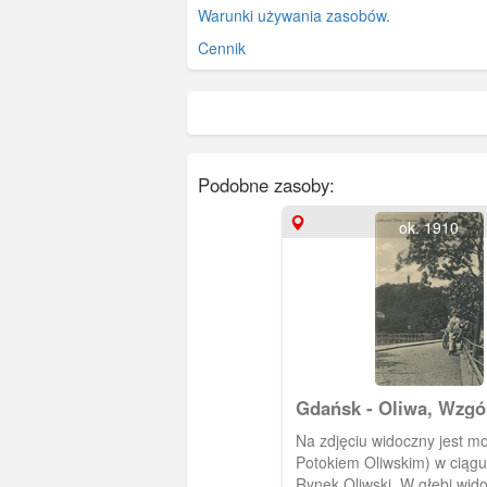
Warunki używania zasobów.
Cennik
Podobne zasoby:
ok. 1910
Gdańsk - Oliwa, Wzgó
Pachołek
Na zdjęciu widoczny jest mo
Potokiem Oliwskim) w ciągu 
Rynek Oliwski. W głębi wido