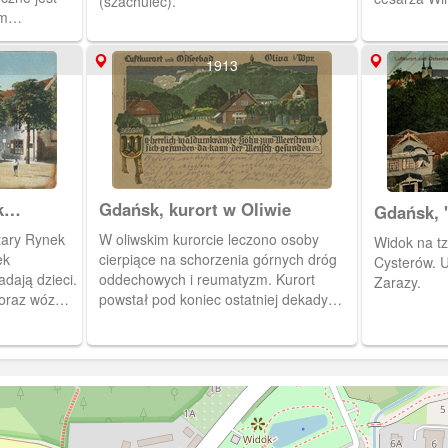
(szachulec).
 m
czną
żą widokową
1913
Wilhelma I
egu od 23
k
Gdańsk, kurort w Oliwie
Gdańsk, 
Oliwie
Stary Rynek
W oliwskim kurorcie leczono osoby
Widok na tzw
ek
cierpiące na schorzenia górnych dróg
Cysterów. 
dają dzieci.
oddechowych i reumatyzm. Kurort
Zarazy.
oraz wóz
powstał pod koniec ostatniej dekady
szym planie
XIX wieku.
, 8 m n. p.
ą wieżą
82 r. przez
wka w