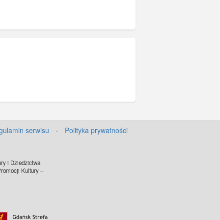
gulamin serwisu
·
Polityka prywatności
ry i Dziedzictwa
omocji Kultury –