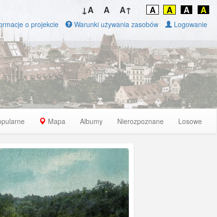
↓A
A
A↑
A
A
A
A
ormacje o projekcie
Warunki używania zasobów
Logowanie
opularne
Mapa
Albumy
Nierozpoznane
Losowe