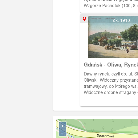
Wzgórze Pachołek (100, 8
wysokości) z charakterysty
murowaną, neogotycką wie
ok. 1910
ufundowaną przez cesarza 
w 1882 r. Pocztówka w obi
VIII 1911 r.
Gdańsk - Oliwa, Ryne
(Markplatz)
Dawny rynek, czyli ob. ul. 
Oliwski. Widoczny przystan
tramwajowy, do którego wsia
Widoczne drobne stragany 
zaprzężony w konia. Na dal
Wzgórze Pachołek (wys. 100
m.) z murowaną, neogotyck
widokową, ufundowaną w 18
cesarza Wilhelma I. Pocztó
+
obiegu od 16 VI 1919 r.
−