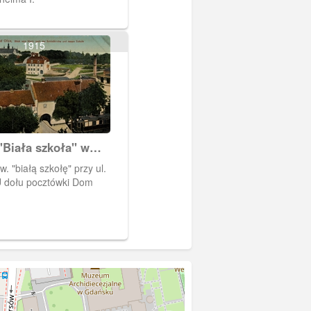
1915
"Biała szkoła" w
. "białą szkołę" przy ul.
U dołu pocztówki Dom