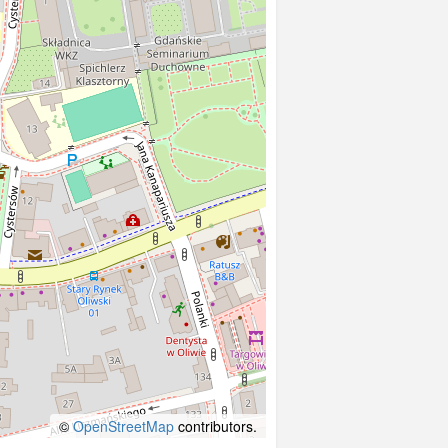
©
OpenStreetMap
contributors.