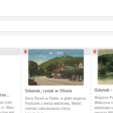
ok. 1920
Gdańsk -
Gdańsk, rynek w Oliwie
rze
Pachołek
Wzgórze Pa
Stary Rynek w Oliwie, w głębi wzgórze
st (nad
Widoczna n
Pachołek z wieżą widokową. Widać
ul. Stary
widokowa u
również zabudowania młyna
czne jest
cesarza Wil