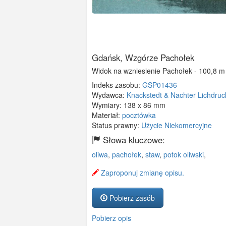
Gdańsk, Wzgórze Pachołek
Widok na wzniesienie Pachołek - 100,8 m
Indeks zasobu:
GSP01436
Wydawca:
Knackstedt & Nachter Lichdru
Wymiary:
138 x 86 mm
Materiał:
pocztówka
Status prawny:
Użycie Niekomercyjne
Słowa kluczowe:
oliwa
,
pachołek
,
staw
,
potok oliwski
,
Zaproponuj zmianę opisu.
Pobierz zasób
Pobierz opis