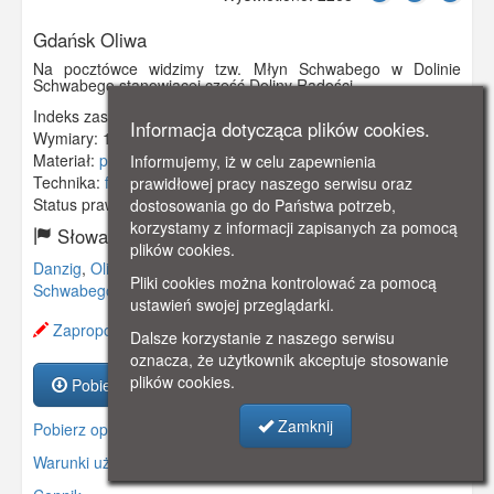
Gdańsk Oliwa
Na pocztówce widzimy tzw. Młyn Schwabego w Dolinie
Schwabego stanowiącej część Doliny Radości.
Indeks zasobu:
GSP01407
Informacja dotycząca plików cookies.
Wymiary:
140 x 86 mm
Materiał:
pocztówka
Informujemy, iż w celu zapewnienia
Technika:
fotografia czarno-biała
prawidłowej pracy naszego serwisu oraz
Status prawny:
Użycie Niekomercyjne
dostosowania go do Państwa potrzeb,
korzystamy z informacji zapisanych za pomocą
Słowa kluczowe:
plików cookies.
Danzig
,
Oliwa
,
Oliva
,
Dolina Radości
,
Schwabental
,
Młyn
Pliki cookies można kontrolować za pomocą
Schwabego
,
Dolina Schwabego
,
ustawień swojej przeglądarki.
Zaproponuj zmianę opisu.
Dalsze korzystanie z naszego serwisu
oznacza, że użytkownik akceptuje stosowanie
plików cookies.
Pobierz zasób
Zamknij
Pobierz opis
Warunki używania zasobów.