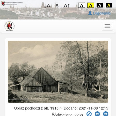
↓A
A
A↑
A
A
A
A
Logowanie
Togg
navig
Obraz pochodzi z
ok. 1915 r.
Dodano: 2021-11-08 12:15
Wyświetlono: 2268