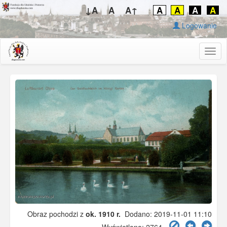
↓A
A
A↑
A
A
A
A
Logowanie
Togg
navig
Obraz pochodzi z
ok. 1910 r.
Dodano: 2019-11-01 11:10