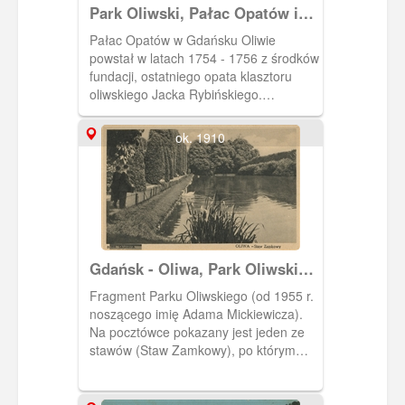
Park Oliwski, Pałac Opatów i
Katedra Oliwska
Pałac Opatów w Gdańsku Oliwie
powstał w latach 1754 - 1756 z środków
fundacji, ostatniego opata klasztoru
oliwskiego Jacka Rybińskiego.
Utrzymany jest w stylu rokoko. W oddali
widac Katedrę Oliwską Fotografia
ok. 1910
pochodzi z albumu "Danzig und
Umgebung in Bildern".
Gdańsk - Oliwa, Park Oliwski
im. Adama Mickiewicza
Fragment Parku Oliwskiego (od 1955 r.
noszącego imię Adama Mickiewicza).
Na pocztówce pokazany jest jeden ze
stawów (Staw Zamkowy), po którym
pływają łabędzie. Przy siatce
odgradzającej aleję od brzegu stawu
stoi chłopiec, który być może karmi