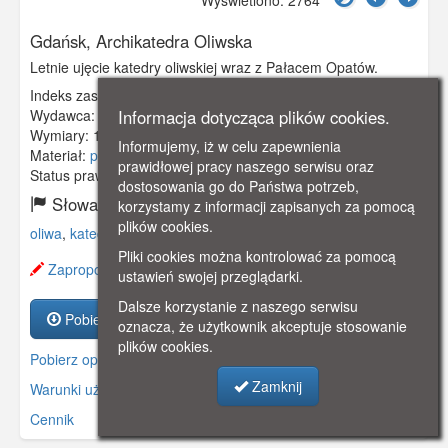
Wyświetlono: 2764
Gdańsk, Archikatedra Oliwska
Letnie ujęcie katedry oliwskiej wraz z Pałacem Opatów.
Indeks zasobu:
GSP01394
Informacja dotycząca plików cookies.
Wydawca:
Knackstedt & Nather Lichtdruck, Hamburg
Wymiary:
138 x 86 mm
Informujemy, iż w celu zapewnienia
Materiał:
pocztówka
prawidłowej pracy naszego serwisu oraz
Status prawny:
Użycie Niekomercyjne
dostosowania go do Państwa potrzeb,
Słowa kluczowe:
korzystamy z informacji zapisanych za pomocą
plików cookies.
oliwa
,
katedra
,
staw
,
park
,
Pliki cookies można kontrolować za pomocą
Zaproponuj zmianę opisu.
ustawień swojej przeglądarki.
Dalsze korzystanie z naszego serwisu
Pobierz zasób
oznacza, że użytkownik akceptuje stosowanie
plików cookies.
Pobierz opis
Zamknij
Warunki używania zasobów.
Cennik