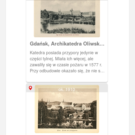
przełomie XVIII i XIX w., kiedy to
powstały kręte alejki, mostki, pagórki,
altany, kaskada na Potoku Oliwskim. W
XIX w. park przekształcono w ogród
dendrologiczny. Na pocztówce
pokazana jest jedna z parkowych alej z
równo przystrzyżonymi drzewami oraz
Gdańsk, Archikatedra Oliwska i
krzewami.
Pałac Opatów.
Katedra posiada przypory jedynie w
części tylnej. Miała ich więcej, ale
zawaliły się w czasie pożaru w 1577 r.
Przy odbudowie okazało się, że nie są
potrzebne. Pałac Opatów po prawej
stronie.
ok. 1910