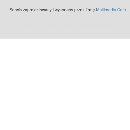
Serwis zaprojektowany i wykonany przez firmę
Multimedia Cafe
.
Zobacz też:
MJ Drone - profesjonalne mycie elewacji z drona
.