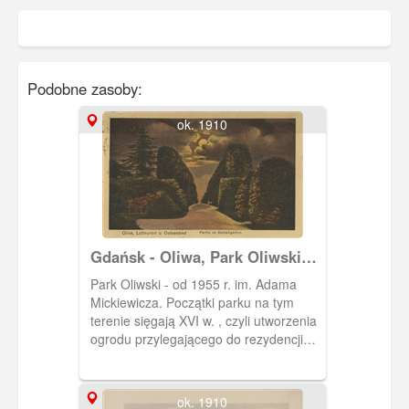
Podobne zasoby:
ok. 1910
Gdańsk - Oliwa, Park Oliwski
im. Adama Mickiewicza
Park Oliwski - od 1955 r. im. Adama
Mickiewicza. Początki parku na tym
terenie sięgają XVI w. , czyli utworzenia
ogrodu przylegającego do rezydencji
opackiej. W XVIII w. przekształcono go
w rokokowy ogród. Dalszym
przekształceniom poddano na
ok. 1910