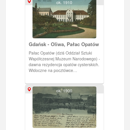
ok. 1910
łabędzie, albo tylko im się przygląda.
Gdańsk - Oliwa, Pałac Opatów
Pałac Opatów (dziś Oddział Sztuki
Współczesnej Muzeum Narodowego) -
dawna rezydencja opatów cysterskich.
Widoczne na pocztówce
dwukondygnacyjne skrzydło
południowe, o cechach rokokowych,
nakryte mansardowym dachem zostało
ok. 1900
odbudowane po II wojnie światowej z
inicjatywy Muzeum Narodowego.
Początkowo mieścił się w nim Dział
Etnograficzny tegoż muzeum. Obecnie
są w nim zgromadzone eksponaty z
zakresu sztuki współczesnej. Oprócz
ekspozycji stałej można w nim także