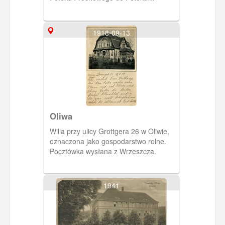
Oliwskiego. Na zdjęciu widoczny
barokowy dwór z 2 ej poł. XVIII w.
Pocztówka w obiegu od 25 VII 1915 r.
1918-09-13
Oliwa
Willa przy ulicy Grottgera 26 w Oliwie,
oznaczona jako gospodarstwo rolne.
Pocztówka wysłana z Wrzeszcza.
1941