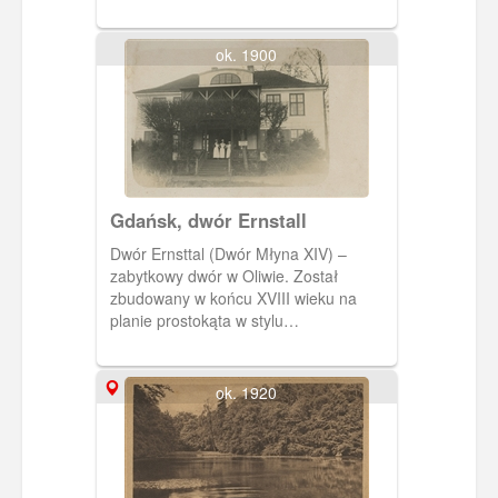
ok. 1900
Gdańsk, dwór Ernstall
Dwór Ernsttal (Dwór Młyna XIV) –
zabytkowy dwór w Oliwie. Został
zbudowany w końcu XVIII wieku na
planie prostokąta w stylu
klasycystycznym. Rozbudowany o
werandę.
ok. 1920