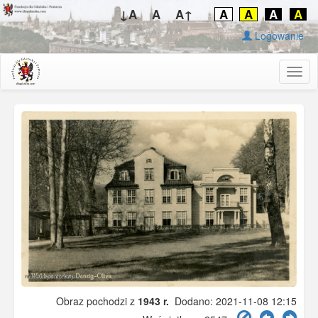
↓A
A
A↑
A
A
A
A
Logowanie
Togg
navig
Obraz pochodzi z
1943 r.
Dodano: 2021-11-08 12:15