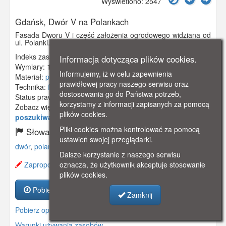
Wyświetlono: 2547
Gdańsk, Dwór V na Polankach
Fasada Dworu V i część założenia ogrodowego widziana od
ul. Polanki.
Indeks zasobu:
GSP01393
Informacja dotycząca plików cookies.
Wymiary:
142 x 92 mm
Informujemy, iż w celu zapewnienia
Materiał:
pocztówka
prawidłowej pracy naszego serwisu oraz
Technika:
fotografia czarno-biała
dostosowania go do Państwa potrzeb,
Status prawny:
Użycie Niekomercyjne
korzystamy z informacji zapisanych za pomocą
Zobacz więcej:
https://www.gdanskstrefa.com/oliwa-w-
plików cookies.
poszukiwaniu-tajemnic-przeszlosci-cz-61/
Pliki cookies można kontrolować za pomocą
Słowa kluczowe:
ustawień swojej przeglądarki.
dwór
,
polanki
,
oliwa
,
Dalsze korzystanie z naszego serwisu
Zaproponuj zmianę opisu.
oznacza, że użytkownik akceptuje stosowanie
plików cookies.
Pobierz zasób
Zamknij
Pobierz opis
Warunki używania zasobów.