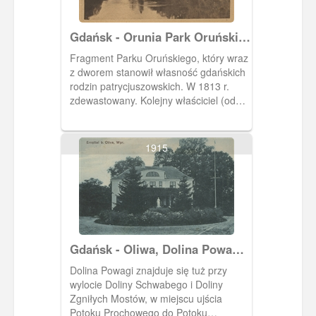
Gdańsk - Orunia Park Oruński,
Danzig Ohra Hoene - Park
Fragment Parku Oruńskiego, który wraz
z dworem stanowił własność gdańskich
rodzin patrycjuszowskich. W 1813 r.
zdewastowany. Kolejny właściciel (od
1814 r.), F. A. Th. Hoene odbudował
dwór, zaś park przywrócił do dawnej
świetności. Jego córka, Emily Hoene w
1915
1917 r. przekazała posiadłość
testamentem miastu. Park został
udostępniony mieszkańcom.
Gdańsk - Oliwa, Dolina Powagi
(Ernsttal)
Dolina Powagi znajduje się tuż przy
wylocie Doliny Schwabego i Doliny
Zgniłych Mostów, w miejscu ujścia
Potoku Prochowego do Potoku