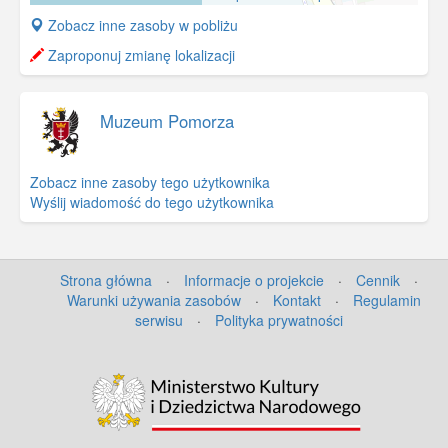
+
Zobacz inne zasoby w pobliżu
−
Zaproponuj zmianę lokalizacji
Muzeum Pomorza
Zobacz inne zasoby tego użytkownika
Wyślij wiadomość do tego użytkownika
Strona główna
·
Informacje o projekcie
·
Cennik
·
Warunki używania zasobów
·
Kontakt
·
Regulamin
serwisu
·
Polityka prywatności
©
OpenStreetMap
contributors.