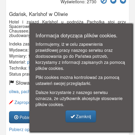
Wyświetlono: 2730
Gdańsk, Karlshof w Oliwie
Hotel i zajazd Karlshof u podnóża Pachołka stoi przy
Spacerowej (ten fragment przed wojną nazywał się Köllner
Chaussee. Jego początki sięgają roku 1600, kiedy został
Informacja dotycząca plików cookies.
zbudowany i nazwany Totenhof (dwór zmarłych).
Indeks zasobu:
GSP01392
Informujemy, iż w celu zapewnienia
Wydawca:
S.D.L. Oliva
prawidłowej pracy naszego serwisu oraz
Wymiary:
138 x 86 mm
dostosowania go do Państwa potrzeb,
Materiał:
pocztówka
korzystamy z informacji zapisanych za pomocą
Technika:
fotografia czarno-biała
plików cookies.
Status prawny:
Użycie Niekomercyjne
Pliki cookies można kontrolować za pomocą
Słowa kluczowe:
ustawień swojej przeglądarki.
oliwa
,
pachołek
,
hotel
,
karlshof
,
Dalsze korzystanie z naszego serwisu
oznacza, że użytkownik akceptuje stosowanie
Zaproponuj zmianę opisu.
plików cookies.
Zamknij
Pobierz zasób
Pobierz opis