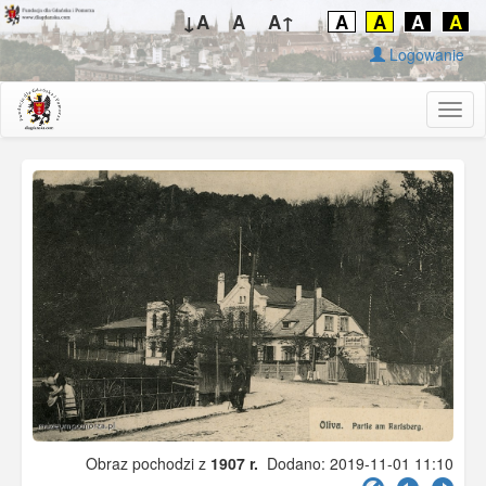
↓A
A
A↑
A
A
A
A
Logowanie
Togg
navig
Obraz pochodzi z
1907 r.
Dodano: 2019-11-01 11:10