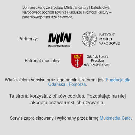
Dofinansowano ze środków Ministra Kultury i Dziedzictwa
Narodowego pochodzących z Funduszu Promocji Kultury –
państwowego funduszu celowego.
Partnerzy:
Patronat medialny:
Właścicielem serwisu oraz jego administratorem jest
Fundacja dla
Gdańska i Pomorza
.
Ta strona korzysta z plików cookies. Pozostając na niej
akceptujesz warunki ich używania.
Serwis zaprojektowany i wykonany przez firmę
Multimedia Cafe
.
Zobacz też:
MJ Drone - profesjonalne mycie elewacji z drona
.