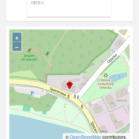
1910 r.
+
−
©
OpenStreetMap
contributors.