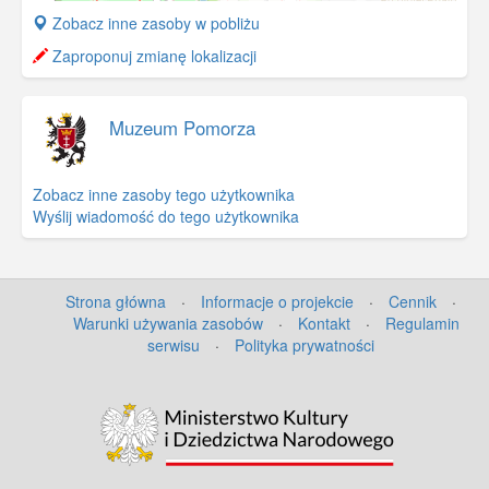
+
Zobacz inne zasoby w pobliżu
−
Zaproponuj zmianę lokalizacji
Muzeum Pomorza
Zobacz inne zasoby tego użytkownika
Wyślij wiadomość do tego użytkownika
Strona główna
·
Informacje o projekcie
·
Cennik
·
Warunki używania zasobów
·
Kontakt
·
Regulamin
serwisu
·
Polityka prywatności
©
OpenStreetMap
contributors.