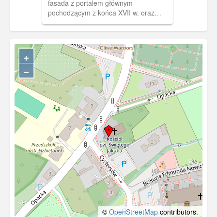
fasada z portalem głównym
pochodzącym z końca XVII w. oraz
dwiema wieżami nakrytymi szpiczastymi
hełmami. Przez kilkaset lat był to
kościół klasztorny cystersów
(przybyłych do Oliwy w 1186 r.), po
+
kasacie zakonu kościół parafialny
−
katolicki, zaś po ustanowieniu diecezji
gdańskiej w 1925 r. - katedralny.
Obecnie podniesiony do rangi
archikatedry.
©
OpenStreetMap
contributors.