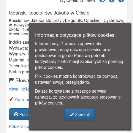
Wyświetlono: 2665
Gdańsk, kościół św. Jakuba w Oliwie
Kościół św. Jakuba stoi przy zbiegu ulic Opackiej i Cystersów,
w najwyższym punkcie w starej części Oliwy . Pochodzi z
około 1592 roku. Wcześniej mógł istnieć w tym miejscu
drewniany kościółek z ok. 1300 roku.
Informacja dotycząca plików cookies.
Indeks zasobu:
GSP01329
Informujemy, iż w celu zapewnienia
Wydawca:
Kaufhaus Nathan Sternfed, Danzig
prawidłowej pracy naszego serwisu oraz
Wymiary:
138 x 86 mm
dostosowania go do Państwa potrzeb,
Materiał:
pocztówka
korzystamy z informacji zapisanych za pomocą
Technika:
fotografia czarno-biała
plików cookies.
Status prawny:
Użycie Niekomercyjne
Pliki cookies można kontrolować za pomocą
Słowa kluczowe:
ustawień swojej przeglądarki.
oliwa
,
kościół
,
kościół św. jakuba
,
Dalsze korzystanie z naszego serwisu
oznacza, że użytkownik akceptuje stosowanie
Zaproponuj zmianę opisu.
plików cookies.
Pobierz zasób
Zamknij
Pobierz opis