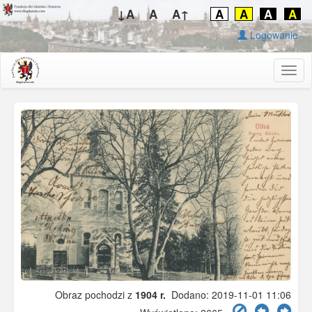
↓A
A
A↑
A
A
A
A
Logowanie
Togg
navig
Obraz pochodzi z
1904 r.
Dodano: 2019-11-01 11:06