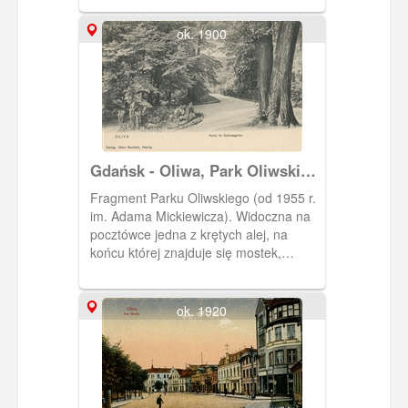
ok. 1900
Gdańsk - Oliwa, Park Oliwski
im. Adama Mickiewicza
Fragment Parku Oliwskiego (od 1955 r.
im. Adama Mickiewicza). Widoczna na
pocztówce jedna z krętych alej, na
końcu której znajduje się mostek,
zapewne na Potoku Oliwskim.
ok. 1920