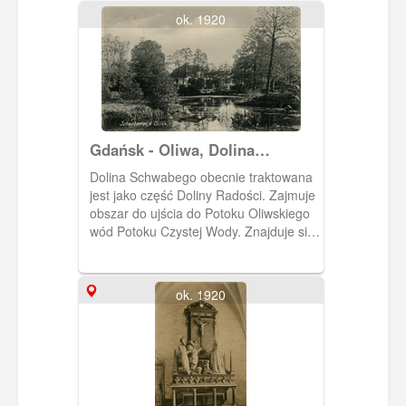
ok. 1920
Gdańsk - Oliwa, Dolina
Schwabego (Schwabental)
Dolina Schwabego obecnie traktowana
jest jako część Doliny Radości. Zajmuje
obszar do ujścia do Potoku Oliwskiego
wód Potoku Czystej Wody. Znajduje się
w niej dwór rokokowy z XVIII w. , w
którym do 1945 r. funkcjonowała
restauracja (właściciel Hugo Mrozek).
ok. 1920
Obecnie znajduje się w nim też
restauracja pod nazwą Dwór Oliwski.
Pocztówka w obiegu od 20 V 1929 r.