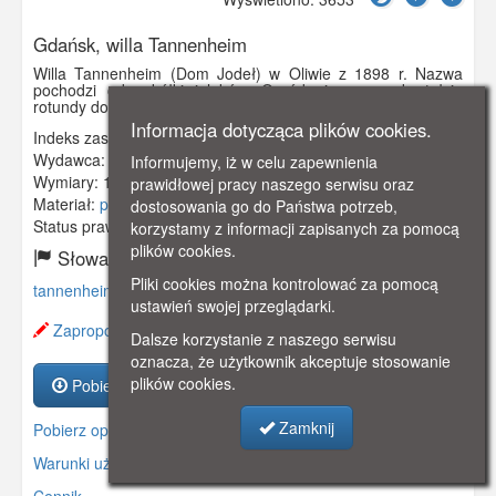
Gdańsk, willa Tannenheim
Willa Tannenheim (Dom Jodeł) w Oliwie z 1898 r. Nazwa
pochodzi od szkółki iglaków. Ogród zimowy w kształcie
rotundy dobudowano w latach 20-tych XX w.
Informacja dotycząca plików cookies.
Indeks zasobu:
GSP01299
Wydawca:
Paul Lemanczik. Oliva
Informujemy, iż w celu zapewnienia
Wymiary:
138 x 86 mm
prawidłowej pracy naszego serwisu oraz
Materiał:
pocztówka
dostosowania go do Państwa potrzeb,
Status prawny:
Użycie Niekomercyjne
korzystamy z informacji zapisanych za pomocą
plików cookies.
Słowa kluczowe:
Pliki cookies można kontrolować za pomocą
tannenheim
,
oliwa
,
willa
,
ustawień swojej przeglądarki.
Zaproponuj zmianę opisu.
Dalsze korzystanie z naszego serwisu
oznacza, że użytkownik akceptuje stosowanie
plików cookies.
Pobierz zasób
Zamknij
Pobierz opis
Warunki używania zasobów.