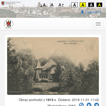
↓A
A
A↑
A
A
A
A
Logowanie
Togg
navig
Obraz pochodzi z
1913 r.
Dodano: 2019-11-01 11:02
Wyświetlono: 3653