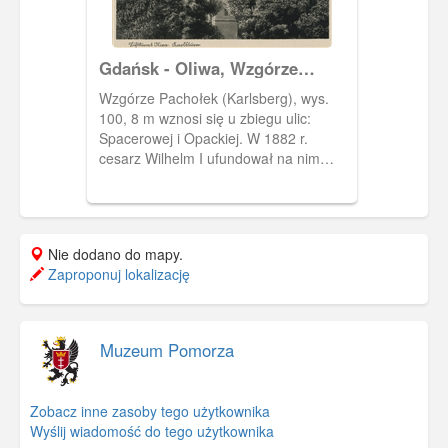
Gdańsk - Oliwa, Wzgórze
Pachołek (Karlsberg)
Wzgórze Pachołek (Karlsberg), wys.
100, 8 m wznosi się u zbiegu ulic:
Spacerowej i Opackiej. W 1882 r.
cesarz Wilhelm I ufundował na nim
neogotycką, murowaną wieżę widokową
- w miejscu wcześniejszego pawilonu
widokowego. Wieża ta została
wysadzona przez wojska niemieckie 23
Nie dodano do mapy.
III 1945 r. W 1975 r. ustawiono w jej
Zaproponuj lokalizację
miejsce wieżę z żeliwnej konstrukcji
(zmodernizowana w 2009 r.).
Muzeum Pomorza
Zobacz inne zasoby tego użytkownika
Wyślij wiadomość do tego użytkownika