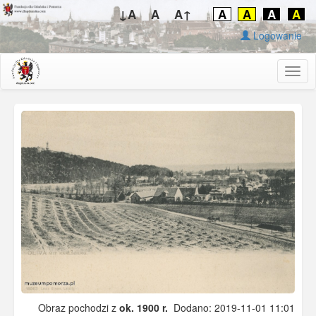
↓A
A
A↑
A
A
A
A
Logowanie
Togg
navig
Obraz pochodzi z
ok. 1900 r.
Dodano: 2019-11-01 11:01