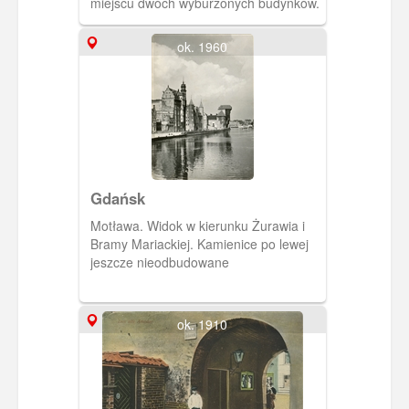
miejscu dwóch wyburzonych budynków.
ok. 1960
Gdańsk
Motława. Widok w kierunku Żurawia i
Bramy Mariackiej. Kamienice po lewej
jeszcze nieodbudowane
ok. 1910