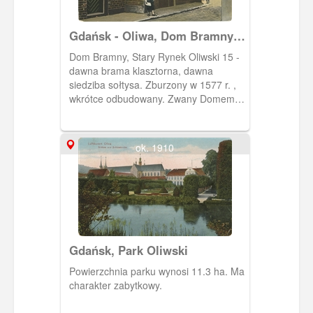
Gdańsk - Oliwa, Dom Bramny
(Dom Zarazy)
Dom Bramny, Stary Rynek Oliwski 15 -
dawna brama klasztorna, dawna
siedziba sołtysa. Zburzony w 1577 r. ,
wkrótce odbudowany. Zwany Domem
Zarazy, gdyż w 1709 r. podczas
epidemii zmarło w nim 9 cystersów. Na I
piętrze znajdowała się kaplica /św.
ok. 1910
Bernarda. W XIX w. siedziba
administracji oraz areszt. W XX w.
rzeznaczony na cele mieszkalne. Po
wojnie siedziba administracji, ob.
pomieszczenia mieszkalne oraz
siedziba Stowarzyszenia "Stara Oliwa".
Gdańsk, Park Oliwski
Powierzchnia parku wynosi 11.3 ha. Ma
charakter zabytkowy.