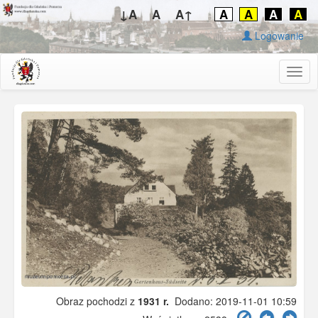
↓A
A
A↑
A
A
A
A
Logowanie
Togg
navig
Obraz pochodzi z
1931 r.
Dodano: 2019-11-01 10:59