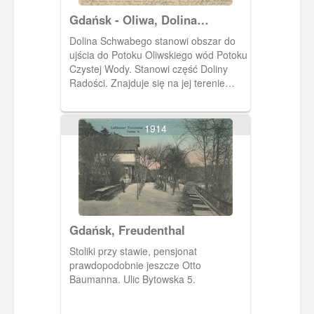
Gdańsk - Oliwa, Dolina
Schwabego (Schwabental)
Dolina Schwabego stanowi obszar do
ujścia do Potoku Oliwskiego wód Potoku
Czystej Wody. Stanowi część Doliny
Radości. Znajduje się na jej terenie
dwór rokokowy z XVIII w. , w którym
obecnie mieści się Restauracja Oliwski
Dwór. Pocztówka w obiegu od 14 VI
1914
1904 r.
Gdańsk, Freudenthal
Stoliki przy stawie, pensjonat
prawdopodobnie jeszcze Otto
Baumanna. Ulic Bytowska 5.