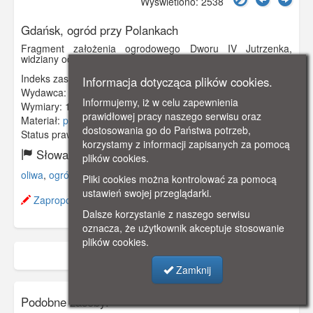
Wyświetlono: 2538
Gdańsk, ogród przy Polankach
Fragment założenia ogrodowego Dworu IV Jutrzenka,
widziany od strony południowej.
Indeks zasobu:
GSP01243
Informacja dotycząca plików cookies.
Wydawca:
Gottheil & Sohn, Danzig
Informujemy, iż w celu zapewnienia
Wymiary:
140 x 90 mm
prawidłowej pracy naszego serwisu oraz
Materiał:
pocztówka
dostosowania go do Państwa potrzeb,
Status prawny:
Użycie Niekomercyjne
korzystamy z informacji zapisanych za pomocą
Słowa kluczowe:
plików cookies.
oliwa
,
ogród
,
polanki
,
dwór
,
Pliki cookies można kontrolować za pomocą
ustawień swojej przeglądarki.
Zaproponuj zmianę opisu.
Dalsze korzystanie z naszego serwisu
oznacza, że użytkownik akceptuje stosowanie
plików cookies.
Zamknij
Podobne zasoby: