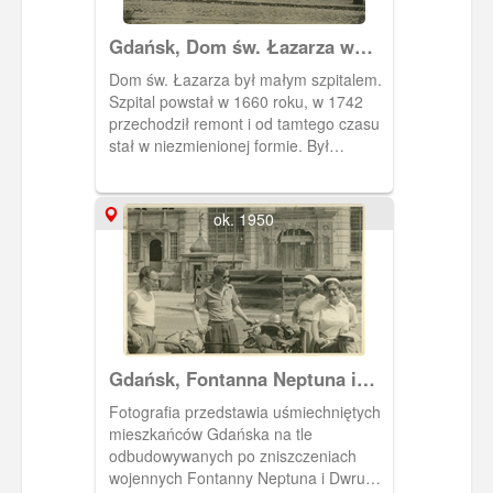
Gdańsk, Dom św. Łazarza w
Oliwie
Dom św. Łazarza był małym szpitalem.
Szpital powstał w 1660 roku, w 1742
przechodził remont i od tamtego czasu
stał w niezmienionej formie. Był
otoczony barokowym murkiem, miał 8
pokoi i 4-spadowy dach, kilka obrazów z
XVII-XVIII wieku. Do jego budowy użyto
ok. 1950
cegieł ze średniowiecznego szpitala
stojącego w tym miejscu.
Gdańsk, Fontanna Neptuna i
Dwór Artusa
Fotografia przedstawia uśmiechniętych
mieszkańców Gdańska na tle
odbudowywanych po zniszczeniach
wojennych Fontanny Neptuna i Dwru