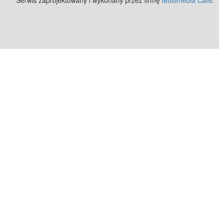
Serwis zaprojektowany i wykonany przez firmę
Multimedia Cafe
.
Zobacz też:
MJ Drone - profesjonalne mycie elewacji z drona
.