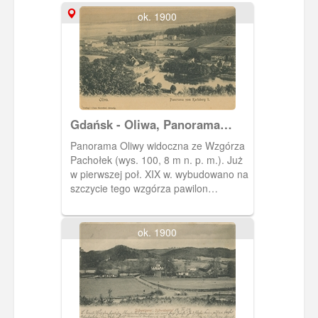
ok. 1900
Gdańsk - Oliwa, Panorama
widziana ze Wzgórza Pachołek
Panorama Oliwy widoczna ze Wzgórza
(Karlsberg)
Pachołek (wys. 100, 8 m n. p. m.). Już
w pierwszej poł. XIX w. wybudowano na
szczycie tego wzgórza pawilon
widokowy, zaś w 1882 r. cesarz Wilhelm
I ufundował tamże neogotycką
murowaną wieżę widokową. Została
ok. 1900
ona wysadzona przez niemieckie
wojsko 23 III 1945 r. W 1975 r.
ustawiono tamże wieżę o konstrukcji
żeliwnej, modernizowaną w 2009 r.