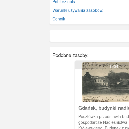
Pobierz opis
Warunki używania zasobów.
Cennik
Podobne zasoby:
1904
Gdańsk, budynki nadl
w Oliwie
Pocztówka przedstawia bud
gospodarcze Nadleśnictwa
Królewskiego. Budynek z p