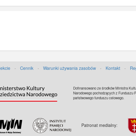
jekcie
·
Cennik
·
Warunki używania zasobów
·
Kontakt
·
Re
Dofinansowano ze środków Ministra Kultu
Narodowego pochodzących z Funduszu Pr
państwowego funduszu celowego.
Patronat medialny: