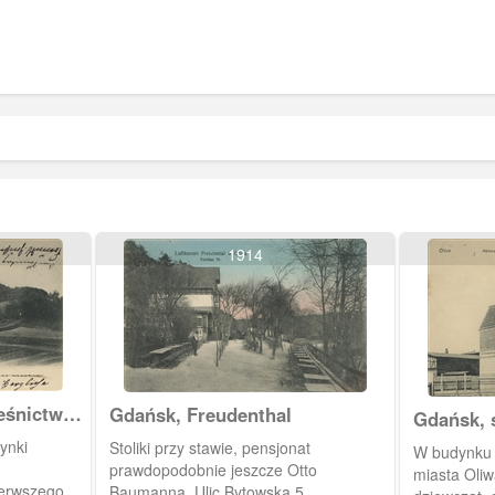
1914
eśnictwa
Gdańsk, Freudenthal
Gdańsk, 
Oliwie
ynki
Stoliki przy stawie, pensjonat
W budynku mieścił się od 1910 r. ratus
prawdopodobnie jeszcze Otto
miasta Oliw
ierwszego
Baumanna. Ulic Bytowska 5.