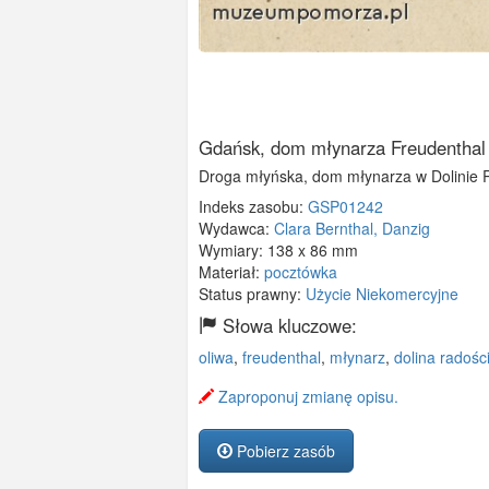
Gdańsk, dom młynarza Freudenthal
Droga młyńska, dom młynarza w Dolinie R
Indeks zasobu:
GSP01242
Wydawca:
Clara Bernthal, Danzig
Wymiary:
138 x 86 mm
Materiał:
pocztówka
Status prawny:
Użycie Niekomercyjne
Słowa kluczowe:
oliwa
,
freudenthal
,
młynarz
,
dolina radośc
Zaproponuj zmianę opisu.
Pobierz zasób