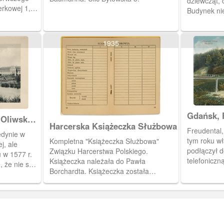
dziewcząt, obecna ul. Schopenhauera .
erkowej 1,
Budynek nie 
sem
Lasów
1935
Gdańsk, 
Oliwska i
Harcerska Książeczka Służbowa
Freudental,
edynie w
tym roku wł
Kompletna "Książeczka Służbowa"
j, ale
podłączył d
Związku Harcerstwa Polskiego.
u w 1577 r.
telefoniczną
Książeczka należała do Pawła
, że nie są
Borchardta. Książeczka została
o prawej
wystawiona 19 czerwca 1937 roku
przez harcmistrza Alfa Liczmańskiego.
Na dwunastej i trzynastej stronie tabela
do wpisów dotyczących stanu zdrowia
właściciela książeczki.