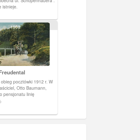
istnieje.
1908
Freudental
 obieg pocztówki 1912 r. W
aściciel, Otto Baumann,
o pensjonatu linię
.