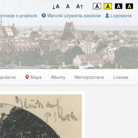
↓A
A
A↑
A
A
A
A
ormacje o projekcie
Warunki używania zasobów
Logowanie
opularne
Mapa
Albumy
Nierozpoznane
Losowe