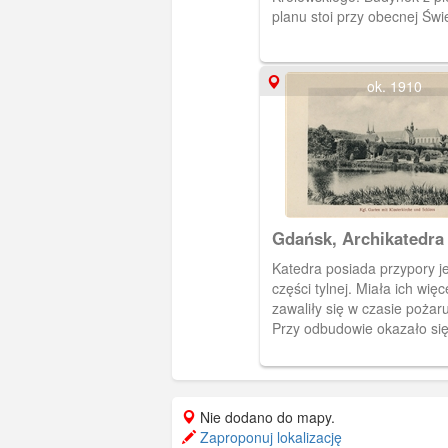
planu stoi przy obecnej Świ
płot biegnie wzdłuż Kwietnej. Z cza
zamieszkali tu pracownicy 
Państwowych.
ok. 1910
Gdańsk, Archikatedra 
Pałac Opatów.
Katedra posiada przypory j
części tylnej. Miała ich więce
zawaliły się w czasie pożar
Przy odbudowie okazało się
potrzebne. Pałac Opatów p
stronie.
Nie dodano do mapy.
Zaproponuj lokalizację