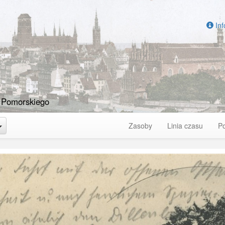
Inf
 Pomorskiego
Toggle Dropdown
Zasoby
Linia czasu
P