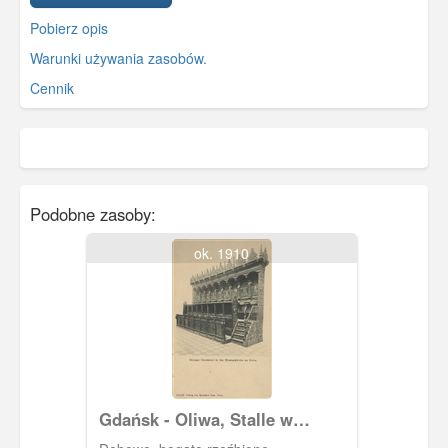
Pobierz opis
Warunki używania zasobów.
Cennik
Podobne zasoby:
ok. 1910
Gdańsk - Oliwa, Stalle w
prezbiterium Archikatedry