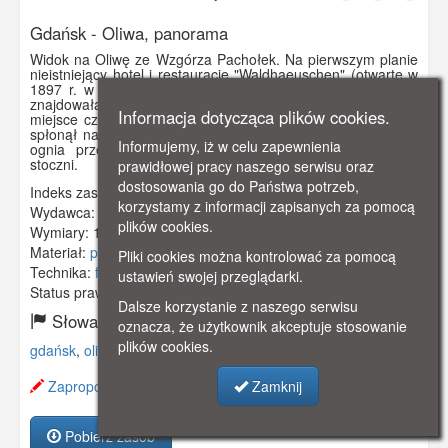
Gdańsk - Oliwa, panorama
Widok na Oliwę ze Wzgórza Pachołek. Na pierwszym planie
nieistniejący hotel i restaurację "Waldhaeuschen" (otwarte w
1897 r. w budynku dawnego zajazdu z poł. XIX w.). Obok
znajdowała się przystań i wypożyczalnia łódek. Było to
Informacja dotycząca plików cookies.
miejsce często odwiedzane przez tutejszą Polonię. Budynek
spłonął na przełomie 1941 i 1942 r. z powodu zaprószenia
Informujemy, iż w celu zapewnienia
ognia przez Włochów z batalionu zadymiania gdańskiej
stoczni.
prawidłowej pracy naszego serwisu oraz
dostosowania go do Państwa potrzeb,
Indeks zasobu:
GSP01219
korzystamy z informacji zapisanych za pomocą
Wydawca:
Johann Lukowski, Beauthen O. - S.
plików cookies.
Wymiary:
138 x 86 mm
Materiał:
pocztówka
Pliki cookies można kontrolować za pomocą
Technika:
fotografia czarno-biała
ustawień swojej przeglądarki.
Status prawny:
Użycie Niekomercyjne
Dalsze korzystanie z naszego serwisu
Słowa kluczowe:
oznacza, że użytkownik akceptuje stosowanie
plików cookies.
gdańsk
,
oliwa
,
pachołek
,
widok
,
zajazd
,
hotel
,
restauracja
,
Zamknij
Zaproponuj zmianę opisu.
Pobierz zasób