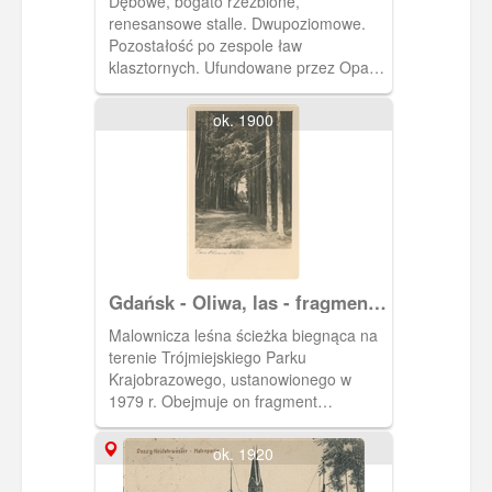
Dębowe, bogato rzeźbione,
Oliwskiej
renesansowe stalle. Dwupoziomowe.
Pozostałość po zespole ław
klasztornych. Ufundowane przez Opata
Dawida Konarskiego. Znajdują się w
prezbiterium Archikatedry św. Trójcy w
ok. 1900
Oliwie.
Gdańsk - Oliwa, las - fragment
Trójmiejskiego Parku
Malownicza leśna ścieżka biegnąca na
Krajobrazowego
terenie Trójmiejskiego Parku
Krajobrazowego, ustanowionego w
1979 r. Obejmuje on fragment
Wysoczyzny Morenowej Pojezierza
Kaszubskiego oraz jej strefę
ok. 1920
krawędziową bezpośrednio
przylegające od strony zachodniej do