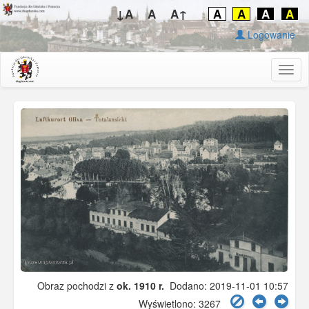
↓A
A
A↑
A
A
A
A
Logowanie
Togg
navig
Obraz pochodzi z
ok. 1910 r.
Dodano: 2019-11-01 10:57
Wyświetlono: 3267