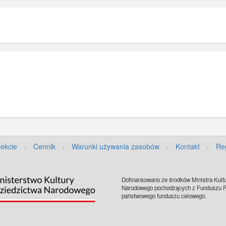
jekcie
·
Cennik
·
Warunki używania zasobów
·
Kontakt
·
Re
Dofinansowano ze środków Ministra Kultu
Narodowego pochodzących z Funduszu Pr
państwowego funduszu celowego.