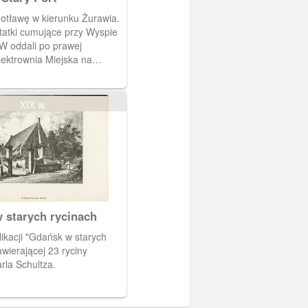
otławę w kierunku Żurawia.
tatki cumujące przy Wyspie
W oddali po prawej
ektrownia Miejska na
ianka. Z lewej strony
XIX w.
 starych rycinach
awierającej 23 ryciny
la Schultza.