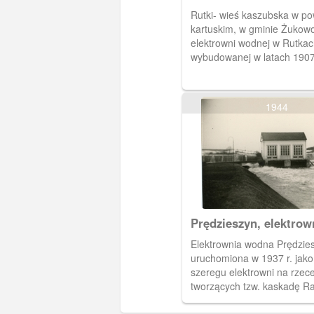
Rutki- wieś kaszubska w po
kartuskim, w gminie Żukow
elektrowni wodnej w Rutkac
wybudowanej w latach 190
Radunią.
1944
Prędzieszyn, elektro
na Raduni
Elektrownia wodna Prędzies
uruchomiona w 1937 r. jako 
szeregu elektrowni na rzec
tworzących tzw. kaskadę Ra