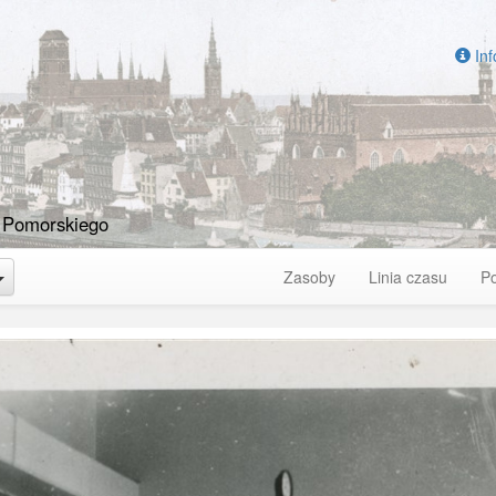
Inf
 Pomorskiego
Toggle Dropdown
Zasoby
Linia czasu
P