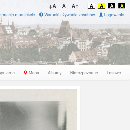
↓A
A
A↑
A
A
A
A
ormacje o projekcie
Warunki używania zasobów
Logowanie
opularne
Mapa
Albumy
Nierozpoznane
Losowe