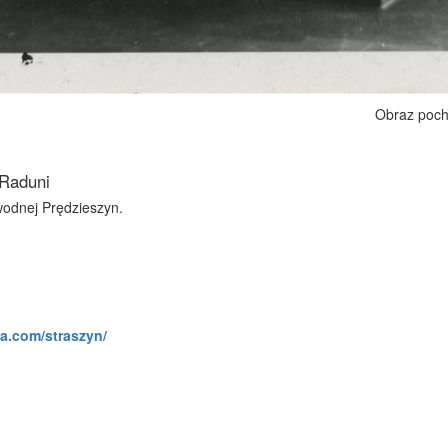
Obraz poch
 Raduni
wodnej Prędzieszyn.
a.com/straszyn/