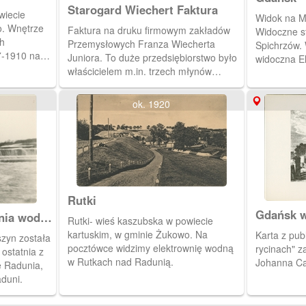
Starogard Wiechert Faktura
wiecie
Widok na M
o. Wnętrze
Faktura na druku firmowym zakładów
Widoczne s
h
Przemysłowych Franza Wiecherta
Spichrzów. 
7-1910 nad
Juniora. To duże przedsiębiorstwo było
widoczna El
właścicielem m.in. trzech młynów
Wyspie Ołow
zbożowych (Starogard, Owidz, Kolincz),
Żuraw.
nowoczesnej łuszczarni ryżu, dużej
ok. 1920
piekarni i elektrowni w Kolinczu.
Rutki
Gdańsk w
wnia wodna
Rutki- wieś kaszubska w powiecie
kartuskim, w gminie Żukowo. Na
Karta z publikacji "Gdańsk w starych
zyn została
pocztówce widzimy elektrownię wodną
rycinach" z
ostatnia z
w Rutkach nad Radunią.
Johanna Car
e Radunia,
duni.