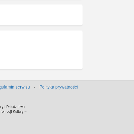
gulamin serwisu
·
Polityka prywatności
ry i Dziedzictwa
omocji Kultury –