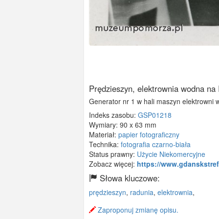
Prędzieszyn, elektrownia wodna na
Generator nr 1 w hali maszyn elektrowni 
Indeks zasobu:
GSP01218
Wymiary:
90 x 63 mm
Materiał:
papier fotograficzny
Technika:
fotografia czarno-biała
Status prawny:
Użycie Niekomercyjne
Zobacz więcej:
https://www.gdanskstref
Słowa kluczowe:
prędzieszyn
,
radunia
,
elektrownia
,
Zaproponuj zmianę opisu.