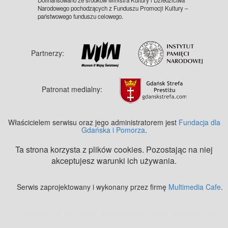
Narodowego pochodzących z Funduszu Promocji Kultury –
państwowego funduszu celowego.
Partnerzy:
Patronat medialny:
Właścicielem serwisu oraz jego administratorem jest
Fundacja dla
Gdańska i Pomorza
.
Ta strona korzysta z plików cookies. Pozostając na niej
akceptujesz warunki ich używania.
Serwis zaprojektowany i wykonany przez firmę
Multimedia Cafe
.
Zobacz też:
MJ Drone - profesjonalne mycie elewacji z drona
.