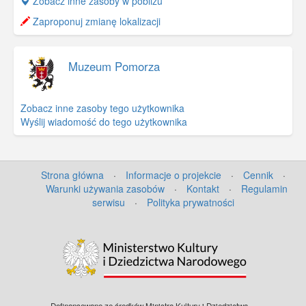
+
Zobacz inne zasoby w pobliżu
−
Zaproponuj zmianę lokalizacji
Muzeum Pomorza
Zobacz inne zasoby tego użytkownika
Wyślij wiadomość do tego użytkownika
Strona główna
·
Informacje o projekcie
·
Cennik
·
Warunki używania zasobów
·
Kontakt
·
Regulamin
serwisu
·
Polityka prywatności
©
OpenStreetMap
contributors.
Dofinansowano ze środków Ministra Kultury i Dziedzictwa