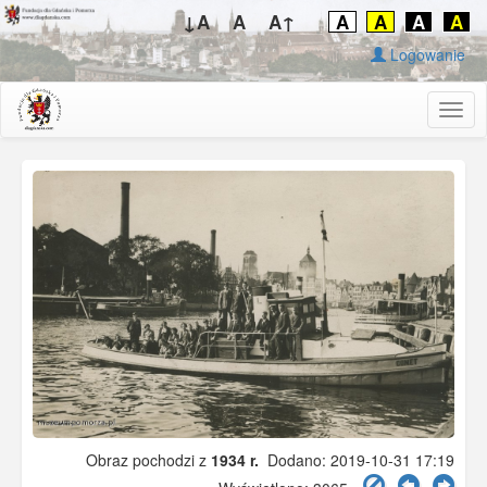
↓A
A
A↑
A
A
A
A
Logowanie
Togg
navig
Obraz pochodzi z
1934 r.
Dodano: 2019-10-31 17:19