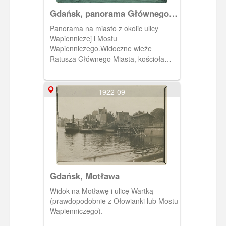
Gdańsk, panorama Głównego
Miasta od strony Motławy
Panorama na miasto z okolic ulicy
Wapienniczej i Mostu
Wapienniczego.Widoczne wieże
Ratusza Głównego Miasta, kościoła
Mariackiego i św Jana. Z prawej strony
ulica Wapienicza. Z lewej strony
widoczna elektrownia na Wyspie
1922-09
Ołowianka,
Gdańsk, Motława
Widok na Motławę i ulicę Wartką
(prawdopodobnie z Ołowianki lub Mostu
Wapienniczego).