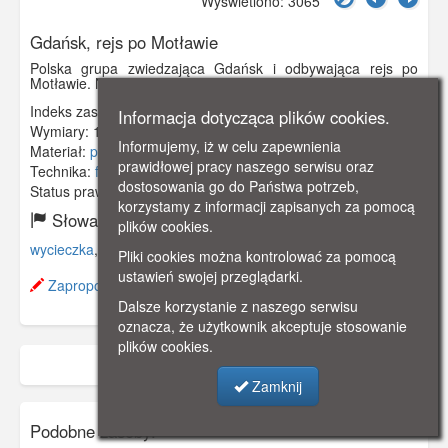
Wyświetlono: 3065
Gdańsk, rejs po Motławie
Polska grupa zwiedzająca Gdańsk i odbywająca rejs po
Motławie. Na odwrocie zdjęcia są podpisy członków grupy.
Indeks zasobu:
GSP01186
Informacja dotycząca plików cookies.
Wymiary:
140 x 89 mm
Informujemy, iż w celu zapewnienia
Materiał:
papier fotograficzny
prawidłowej pracy naszego serwisu oraz
Technika:
fotografia czarno-biała
dostosowania go do Państwa potrzeb,
Status prawny:
Użycie Niekomercyjne
korzystamy z informacji zapisanych za pomocą
Słowa kluczowe:
plików cookies.
wycieczka
,
motława
,
Pliki cookies można kontrolować za pomocą
ustawień swojej przeglądarki.
Zaproponuj zmianę opisu.
Dalsze korzystanie z naszego serwisu
oznacza, że użytkownik akceptuje stosowanie
plików cookies.
Zamknij
Podobne zasoby: