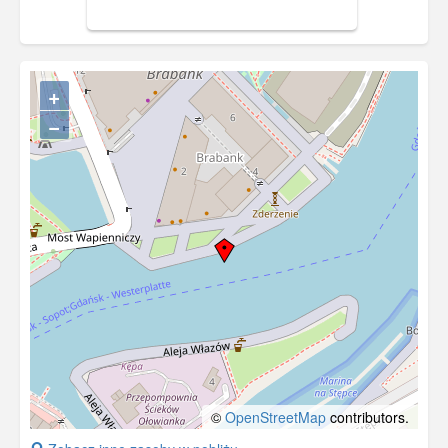
Z prawej strony ulica Wapienicza.
+
−
©
OpenStreetMap
contributors.