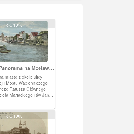
ok. 1910
Panorama na Motławę
 Miasto
 miasto z okolic ulicy
j i Mostu Wapienniczego.
ieże Ratusza Głównego
cioła Mariackiego i św Jana.
rony ulica Wapienicza.
nie statek wycieczkowy.
podobnych ujęć ale z różnymi
ok. 1900
bieg 1913 rok.