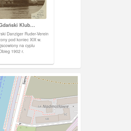
Gdański Klub
i, Danziger Ruder-
rski Danziger Ruder-Verein
żony pod koniec XIX w.
jscowiony na cyplu
Obieg 1902 r.