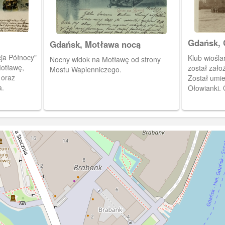
Gdańsk, 
Gdańsk, Motława nocą
Wioślarsk
ja Północy"
Klub wiośla
Nocny widok na Motławę od strony
Verein
otławę,
został zało
Mostu Wapienniczego.
 oraz
Został umie
a.
Ołowianki. 