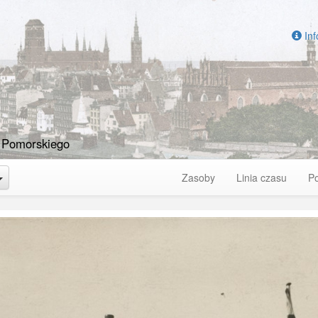
Inf
 Pomorskiego
Toggle Dropdown
Zasoby
Linia czasu
P