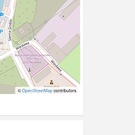
©
OpenStreetMap
contributors.