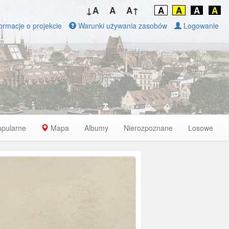
↓A
A
A↑
A
A
A
A
ormacje o projekcie
Warunki używania zasobów
Logowanie
opularne
Mapa
Albumy
Nierozpoznane
Losowe