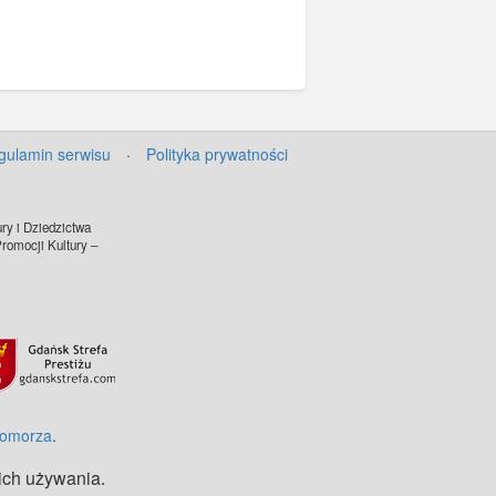
gulamin serwisu
·
Polityka prywatności
ry i Dziedzictwa
omocji Kultury –
©
OpenStreetMap
contributors.
Pomorza
.
 ich używania.