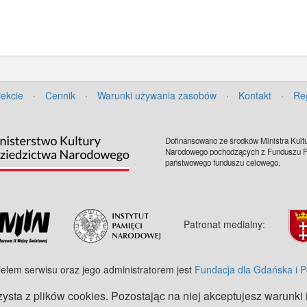
jekcie
·
Cennik
·
Warunki używania zasobów
·
Kontakt
·
Re
Dofinansowano ze środków Ministra Kultu
Narodowego pochodzących z Funduszu Pr
państwowego funduszu celowego.
Patronat medialny:
ielem serwisu oraz jego administratorem jest
Fundacja dla Gdańska i 
zysta z plików cookies. Pozostając na niej akceptujesz warunki