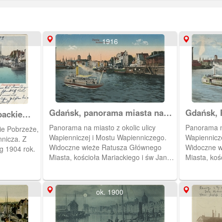
1916
Gdańsk, panorama miasta nad
Gdańsk, 
backie
Motławą
i Główne
Panorama na miasto z okolic ulicy
Panorama na
ie Pobrzeże,
Wapienniczej i Mostu Wapienniczego.
Wapiennicze
nnicza. Z
Widoczne wieże Ratusza Głównego
Widoczne w
g 1904 rok.
Miasta, kościoła Mariackiego i św Jana.
Miasta, koś
Z prawej strony ulica Wapienicza.
Z prawej st
Motławą pły
Było kilka 
ok. 1900
statkami. O