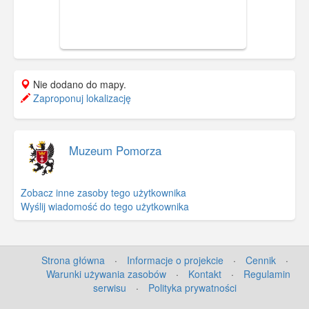
na północ od obecnego. Ten zaś
wzniesiono w początkach XIV w. (po
zniszczeniu XIII – wiecznego kościoła w
czasie brandenbursko – krzyżackich
walk o Gdańsk w 1308 r.).
Nie dodano do mapy.
Zaproponuj lokalizację
Muzeum Pomorza
Zobacz inne zasoby tego użytkownika
Wyślij wiadomość do tego użytkownika
Strona główna
·
Informacje o projekcie
·
Cennik
·
Warunki używania zasobów
·
Kontakt
·
Regulamin
serwisu
·
Polityka prywatności