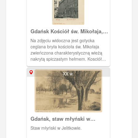
Gdańsk Kościół św. Mikołaja,
Danzig, Die Nicolai – Kirche
Na zdjęciu widoczna jest gotycka
ceglana bryła kościoła św. Mikołaja
zwieńczona charakterystyczną wieżą
nakrytą spiczastym hełmem. Kosciół
wznosi się na terenie Głównego Miasta,
w północnej pierzei ul. Świętojańskiej.
XX w.
Budynków tworzących pierzeję
południową nie odbudowano po II
wojnie światowej. Gospodarzami
kościoła są dominikanie, którzy
posługiwali w Gdańsku od 1227 do
1833 r. Po raz drugi przybyli do
Gdańska po II wojnie światowej.
Gdańsk, staw młyński w
Pierwsze dwa nieistniejące kościoły
Jelitkowie
noszące to samo wezwanie wznosiły się
Staw młyński w Jelitkowie.
w miejscu klasztoru dominikanów, czyli