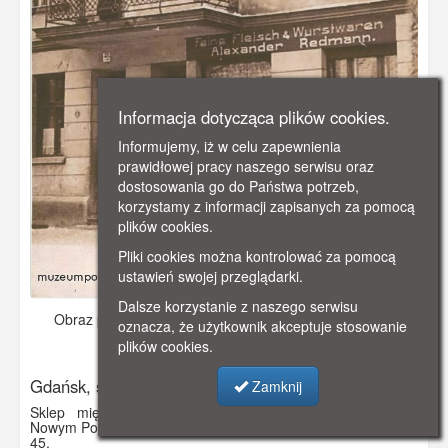
Informacja dotycząca plików cookies.
Informujemy, iż w celu zapewnienia
prawidłowej pracy naszego serwisu oraz
dostosowania go do Państwa potrzeb,
korzystamy z informacji zapisanych za pomocą
plików cookies.
Pliki cookies można kontrolować za pomocą
ustawień swojej przeglądarki.
Dalsze korzystanie z naszego serwisu
Obraz pochodzi z
ok. 1910 r.
Dodano: 2019-10-31 17:19
oznacza, że użytkownik akceptuje stosowanie
Wyświetlono: 3491
plików cookies.
Gdańsk, sklep mięsny
Zamknij
Sklep mięsny Alexandra Redmanna mieszczący się w
Nowym Porcie (Neufahrwasser) na dzisiejszej ulicy Na Zaspę
45.