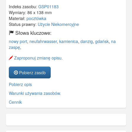
Indeks zasobu:
GSP01183
Wymiary:
86 x 138 mm
Materiał:
pocztówka
Status prawny:
Użycie Niekomercyjne
Słowa kluczowe:
nowy port
,
neufahrwasser
,
kamienica
,
danzig
,
gdańsk
,
na
zaspę
,
Zaproponuj zmianę opisu.
Pobierz zasób
Pobierz opis
Warunki używania zasobów.
Cennik