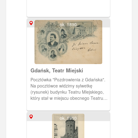
ok. 1890
Gdańsk, Teatr Miejski
Pocztówka "Pozdrowienia z Gdańska".
Na pocztówce widzimy sylwetkę
(rysunek) budynku Teatru Miejskiego,
który stał w miejscu obecnego Teatru
Wybrzeże przy Targu Węglowym oraz
portrety pracowników/aktorów teatru.
Dyrektor Heinrich Rose w centralnej
ok. 1910
części,