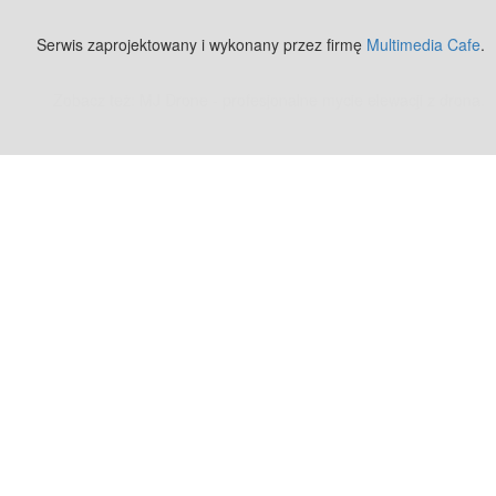
Serwis zaprojektowany i wykonany przez firmę
Multimedia Cafe
.
Zobacz też:
MJ Drone - profesjonalne mycie elewacji z drona
.