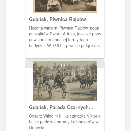
Gdańsk, Piwnica Rajców
Historia winiarni Piwnica Rajców sięga
początków Dworu Artusa, jeszcze przed
powstaniem obecnej formy tego
budynku. W 1651 r. piwnica połączyła
Ratusz Prawomiejski z wnętrzami
Dworu Artusa.
1910
Gdańsk, Parada Czarnych
Huzarów (Leibhusaren)
Cesarz Wilhelm II i księżniczka Viktoria
Luise podczas parady Leibhusarów w
Gdańsku