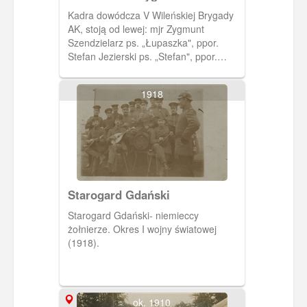
Krajowej
Kadra dowódcza V Wileńskiej Brygady
AK, stoją od lewej: mjr Zygmunt
Szendzielarz ps. „Łupaszka", ppor.
Stefan Jezierski ps. „Stefan", ppor.
Władysław Łukasiuk ps. „Młot", por.
Zygmunt Błażejewicz ps. „Zygmunt",
1918
ppor. Lucjan Minkiewicz ps. „Wiktor”,
ppor. Jan Zaleski ps. „Zaja". W tle
widoczne drzewa oraz inni żołnierze
brygady (1945 -1946 r.) Zakaz
kopiowania, zasób dostępny w zbiorach
IPN, sygnatura: IPNBU-3-3-6-2
Starogard Gdański
Starogard Gdański- niemieccy
żołnierze. Okres I wojny światowej
(1918).
ok. 1910