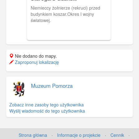
do działań bojowych na frontach I wojny
światowej.
Niemieccy żołnierze (rekruci) przed
budynkiem koszar.Okres I wojny
światowej.
Nie dodano do mapy.
Zaproponuj lokalizację
Muzeum Pomorza
Zobacz inne zasoby tego użytkownika
Wyślij wiadomość do tego użytkownika
Strona główna
·
Informacje o projekcie
·
Cennik
·