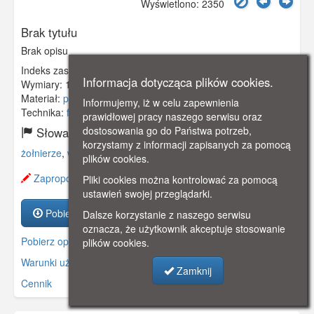
Wyświetlono: 2350
Brak tytułu
Brak opisu
Indeks zasobu:
GSP01177
Informacja dotycząca plików cookies.
Wymiary:
138 x 90 mm
Materiał:
pocztówka
Informujemy, iż w celu zapewnienia
Technika:
fotografia czarno-biała
prawidłowej pracy naszego serwisu oraz
dostosowania go do Państwa potrzeb,
Słowa kluczowe:
korzystamy z informacji zapisanych za pomocą
żołnierze
,
wojsko
,
plików cookies.
Zaproponuj zmianę opisu.
Pliki cookies można kontrolować za pomocą
ustawień swojej przeglądarki.
Pobierz zasób
Dalsze korzystanie z naszego serwisu
oznacza, że użytkownik akceptuje stosowanie
Pobierz opis
plików cookies.
Warunki używania zasobów.
Zamknij
Cennik