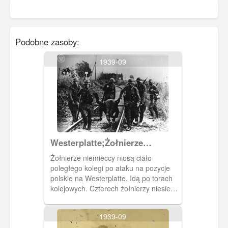
Podobne zasoby:
1939-09
Westerplatte;Żołnierze
niemieccy niosą ciało
Żołnierze niemieccy niosą ciało
poległego kolegi po nieudanym
poległego kolegi po ataku na pozycje
ataku na Westerplatte.
polskie na Westerplatte. Idą po torach
kolejowych. Czterech żołnierzy niesie
ciało leżące między nimi na kawalku
tkaniny (i prawdopodobnie na kawałku
1939-09
deski), dwóch pozostałych zostało