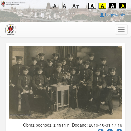
↓A
A
A↑
A
A
A
A
Logowanie
Togg
navig
Obraz pochodzi z
1911 r.
Dodano: 2019-10-31 17:16