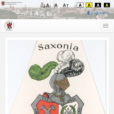
↓A
A
A↑
A
A
A
A
Logowanie
Togg
navig