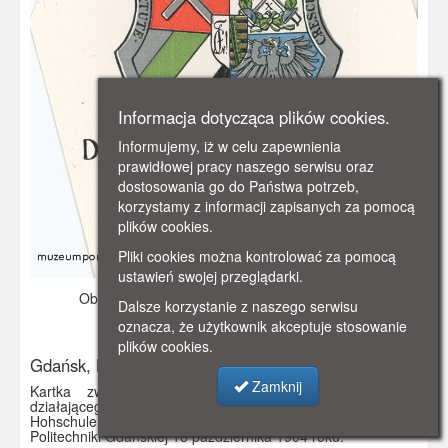
Informacja dotycząca plików cookies.
Informujemy, iż w celu zapewnienia
prawidłowej pracy naszego serwisu oraz
dostosowania go do Państwa potrzeb,
korzystamy z informacji zapisanych za pomocą
plików cookies.
Pliki cookies można kontrolować za pomocą
ustawień swojej przeglądarki.
Obraz pochodzi z
1912 r.
Dodano: 2019-10-31 17:15
Dalsze korzystanie z naszego serwisu
Wyświetlono: 2741
oznacza, że użytkownik akceptuje stosowanie
plików cookies.
Gdańsk, Kartka związku studentów Saxonia
Zamknij
Kartka związku studentów Saxonia (Corps Saxonia)
działającego na Politechnice Gdańskiej (Technische
Hohschule, Danzig). Związek powstał 12 dni po inauguracji
Politechniki Gdańskiej 18 października 1904 roku.