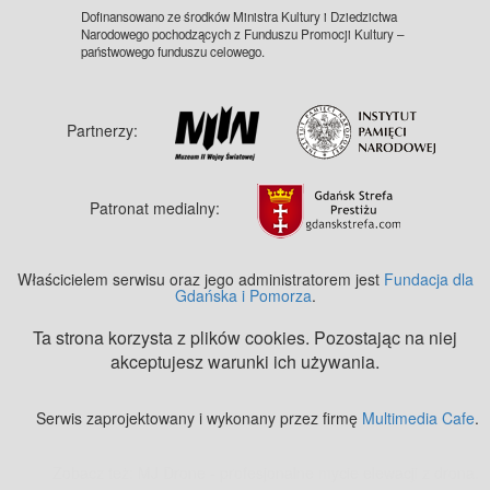
Dofinansowano ze środków Ministra Kultury i Dziedzictwa
Narodowego pochodzących z Funduszu Promocji Kultury –
państwowego funduszu celowego.
Partnerzy:
Patronat medialny:
Właścicielem serwisu oraz jego administratorem jest
Fundacja dla
Gdańska i Pomorza
.
Ta strona korzysta z plików cookies. Pozostając na niej
akceptujesz warunki ich używania.
Serwis zaprojektowany i wykonany przez firmę
Multimedia Cafe
.
Zobacz też:
MJ Drone - profesjonalne mycie elewacji z drona
.