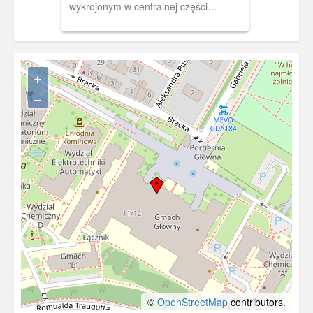
wykrojonym w centralnej części
okienkiem. Po otwarciu okienka wyjmuje
się mały album, składający się z 12
zdjęć, (wym.: szer. 8 cm, wys. 6 cm)
złożony w harmonijkę.
+
−
©
OpenStreetMap
contributors.