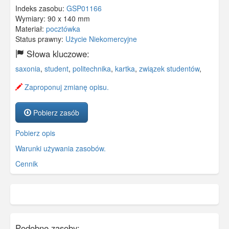
Indeks zasobu:
GSP01166
Wymiary:
90 x 140 mm
Materiał:
pocztówka
Status prawny:
Użycie Niekomercyjne
Słowa kluczowe:
saxonia
,
student
,
politechnika
,
kartka
,
związek studentów
,
Zaproponuj zmianę opisu.
Pobierz zasób
Pobierz opis
Warunki używania zasobów.
Cennik
Podobne zasoby: