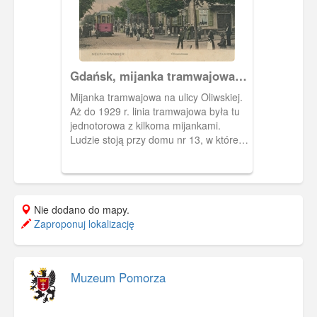
Gdańsk, mijanka tramwajowa
na ul. Oliwskiej.
Mijanka tramwajowa na ulicy Oliwskiej.
Aż do 1929 r. linia tramwajowa była tu
jednotorowa z kilkoma mijankami.
Ludzie stoją przy domu nr 13, w której
mieściła się niewielka restauracja
Marthy Milinski (naprzeciw obecnej
"Perły Bałtyku".
Nie dodano do mapy.
Zaproponuj lokalizację
Muzeum Pomorza