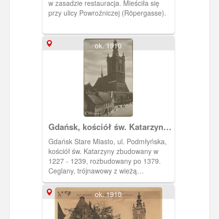
w zasadzie restauracja. Mieściła się
przy ulicy Powroźniczej (Röpergasse).
ok. 1910
Gdańsk, kościół św. Katarzyny,
Danzig Katharinenkirche
Gdańsk Stare Miasto, ul. Podmłyńska,
kościół św. Katarzyny zbudowany w
1227 - 1239, rozbudowany po 1379.
Ceglany, trójnawowy z wieżą
zwieńczoną barokowym hełmem
Jacoba van den Blocke' a.
ok. 1910