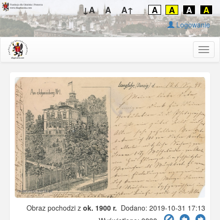
↓A
A
A↑
A
A
A
A
Logowanie
Togg
navig
Obraz pochodzi z
ok. 1900 r.
Dodano: 2019-10-31 17:13