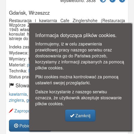
Wyświetlono: 3838
Gdańsk, Wrzeszcz
Restauracja i kawiarnia Cafe Zinglershohe (Restauracja
Wzgórze Zinglera)- stan przed rozbudową. W latach 1925 -
1945 własność Fritza Lietzau. w 1939 roku w willi mieścił się
konsulat honorowy Republiki Dominikany w Gdańsku. Willa
Informacja dotycząca plików cookies.
istnieje do dnia dzisiejszego.
Informujemy, iż w celu zapewnienia
Indeks zasobu:
GSP01149
prawidłowej pracy naszego serwisu oraz
Wydawca:
Gebruder Zeuner, Danzig
dostosowania go do Państwa potrzeb,
Wymiary:
144 x 92 mm
korzystamy z informacji zapisanych za pomocą
Materiał:
pocztówka
plików cookies.
Technika:
litografia
Pliki cookies można kontrolować za pomocą
Status prawny:
Użycie Niekomercyjne
ustawień swojej przeglądarki.
Słowa kluczowe:
Dalsze korzystanie z naszego serwisu
kawiarnia
,
restauracja
,
danzig
,
langfuhr
,
gdańsk
,
wzgórze
oznacza, że użytkownik akceptuje stosowanie
zinglera
,
góra jana
,
plików cookies.
Zaproponuj zmianę opisu.
Zamknij
Pobierz zasób