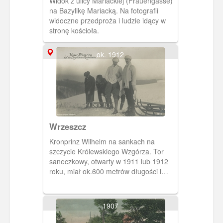
Widok z ulicy Mariackiej (Frauengasse)
na Bazylikę Mariacką. Na fotografii
widoczne przedproża i ludzie idący w
stronę kościoła.
ok. 1912
Wrzeszcz
Kronprinz Wilhelm na sankach na
szczycie Królewskiego Wzgórza. Tor
saneczkowy, otwarty w 1911 lub 1912
roku, miał ok.600 metrów długości i
kończył się na Festynowej Łące.
1907