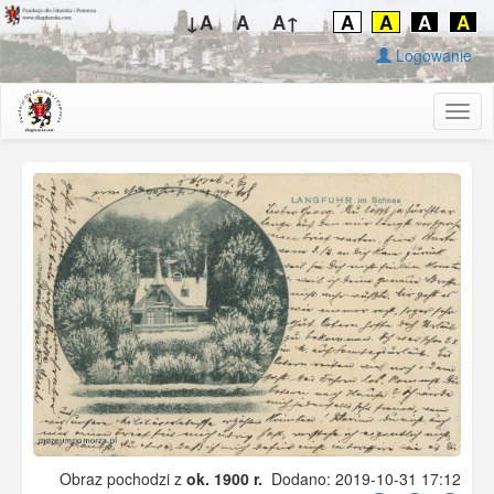
↓A
A
A↑
A
A
A
A
Logowanie
Togg
navig
Obraz pochodzi z
ok. 1900 r.
Dodano: 2019-10-31 17:12