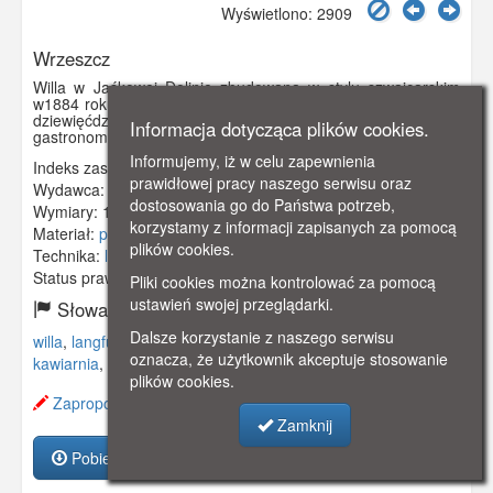
Wyświetlono: 2909
Wrzeszcz
Willa w Jaśkowej Dolinie zbudowana w stylu szwajcarskim
w1884 roku na miejscu dawnej leśniczówki. Od początku lat
dziewięćdziesiątych XIX wieku działał tu lokal
Informacja dotycząca plików cookies.
gastronomiczny Cafe und Restaurant Forsthaus.
Informujemy, iż w celu zapewnienia
Indeks zasobu:
GSP01144
prawidłowej pracy naszego serwisu oraz
Wydawca:
S. Schwalm, Danzig Langfuhr
dostosowania go do Państwa potrzeb,
Wymiary:
139 x 89 mm
korzystamy z informacji zapisanych za pomocą
Materiał:
pocztówka
plików cookies.
Technika:
litografia
Status prawny:
Użycie Niekomercyjne
Pliki cookies można kontrolować za pomocą
ustawień swojej przeglądarki.
Słowa kluczowe:
Dalsze korzystanie z naszego serwisu
willa
,
langfuhr
,
leśniczówka
,
jaśkowa dolina
,
restauracja
,
oznacza, że użytkownik akceptuje stosowanie
kawiarnia
,
plików cookies.
Zaproponuj zmianę opisu.
Zamknij
Pobierz zasób