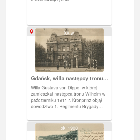
XX w.
Gdańsk, willa następcy tronu
przy Hauptstrasse
Willa Gustava von Dippe, w której
zamieszkał następca tronu Wilhelm w
październiku 1911 r. Kronprinz objął
dowództwo 1. Regimentu Brygady
Przybocznej Huzarów. Willa znajdowała
się przy Hauptstrasse 98 (obecnie
Grunwaldzka 114). Obieg 1912 r.
ok. 1900