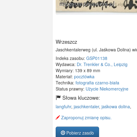
Wrzeszcz
Jaschkentalerweg (ul. Jaśkowa Dolina) wi
Indeks zasobu:
GSP01138
Wydawca:
Dr. Trenkler & Co., Leipzig
Wymiary:
139 x 89 mm
Materiał:
pocztówka
Technika:
fotografia czarno-biała
Status prawny:
Użycie Niekomercyjne
Słowa kluczowe:
langfuhr
,
jaschkentaler
,
jaśkowa dolina
,
Zaproponuj zmianę opisu.
Pobierz zasób