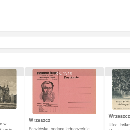
ok. 1910
Wrzeszcz
Wrzeszcz
go w
Ulica Jaśko
Pocztówka, będąca jednocześnie
trzyży