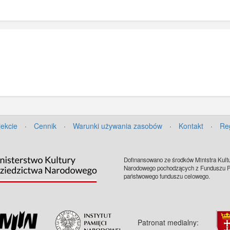
jekcie
·
Cennik
·
Warunki używania zasobów
·
Kontakt
·
Re
Dofinansowano ze środków Ministra Kultu
Narodowego pochodzących z Funduszu Pr
państwowego funduszu celowego.
Patronat medialny: