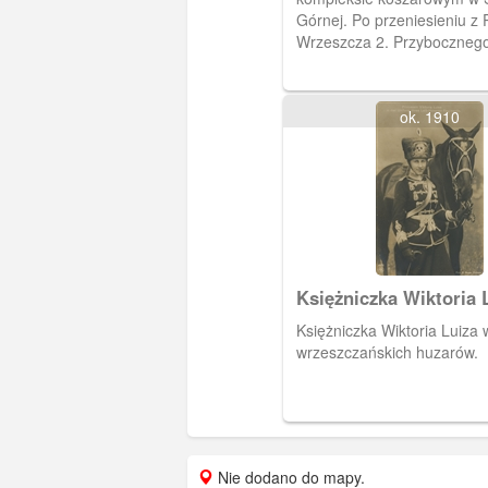
Górnej. Po przeniesieniu z
Wrzeszcza 2. Przyboczneg
Huzarów, dodano do stareg
dodatkowe skrzydło, będąc
lustrzanym odbiciem. Obie 
ok. 1910
spojono łącznikiem w który
się sala bankietowa. Nowe 
uroczyście otwarto 14 wrze
roku.
Księżniczka Wiktoria 
Księżniczka Wiktoria Luiza
wrzeszczańskich huzarów.
Nie dodano do mapy.