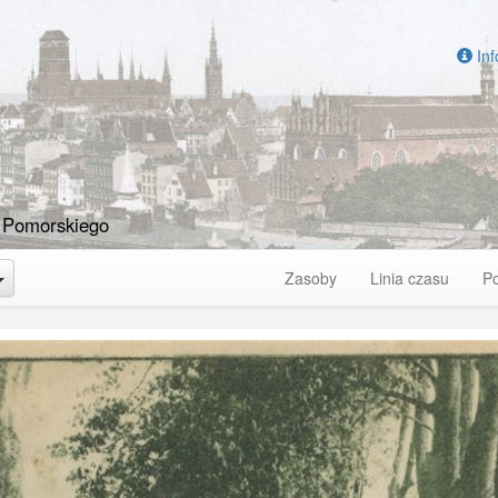
Inf
 Pomorskiego
Toggle Dropdown
Zasoby
Linia czasu
P