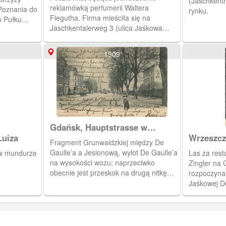
(Jaschkenth
reklamówką perfumerii Waltera
 Poznania do
rynku.
Fiegutha. Firma mieściła się na
o Pułku
Jaschkentalerweg 3 (ulica Jaśkowa
o kasyno
Dolina 3).
e jego
części
1909
m mieściła
kasyno
śnia 1901
Gdańsk, Hauptstrasse w
kierunku Oliwy
Luiza
Wrzeszcz
Fragment Grunwaldzkiej między De
Gaulle’a a Jesionową, wylot De Gaulle’a
 w mundurze
Las za rest
na wysokości wozu; naprzeciwko
Zingler na 
obecnie jest przeskok na drugą nitkę
rozpoczynał
Grunwaldzkiej. Za domem z wykuszem
Jaśkowej Do
znajduje się brama i przejście do
Ritterhof zwane Privetweg, gdzie
mieszkała Gabriela Danielewicz oraz
Kazimierz Wiłkomirski.