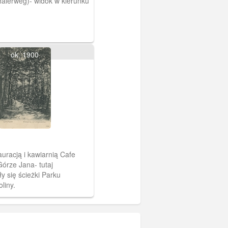
alerweg)- widok w kierunku
ok. 1900
auracją i kawiarnią Cafe
Górze Jana- tutaj
y się ścieżki Parku
liny.