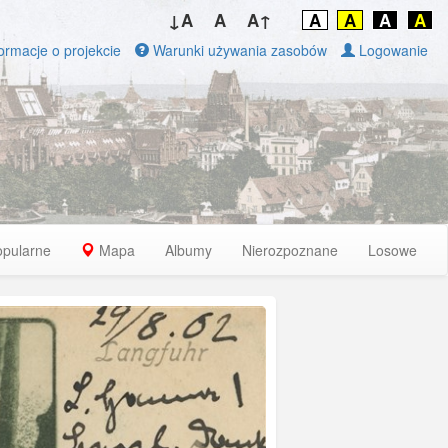
↓A
A
A↑
A
A
A
A
ormacje o projekcie
Warunki używania zasobów
Logowanie
opularne
Mapa
Albumy
Nierozpoznane
Losowe