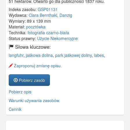
51 hektarów. Otwarto go dla publiczności 1837 roku.
Indeks zasobu:
GSP01131
Wydawca:
Clara Bernthakl, Danzig
Wymiary:
89 x 139 mm
Materiał:
pocztówka
Technika:
fotografia czarno-biała
Status prawny:
Użycie Niekomercyjne
Słowa kluczowe:
langfuhr
,
jaśkowa dolina
,
park jaśkowej doliny
,
labes
,
Zaproponuj zmianę opisu.
Pobierz zasób
Pobierz opis
Warunki używania zasobów.
Cennik