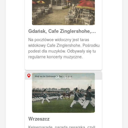
Gdańsk, Cafe Zinglershohe,
taras widokowy
Na pocztówce widoczny jest taras
widokowy Cafe Zinglershohe. Pośrodku
podest dla muzyków. Odbywały się tu
regularne koncerty muzyczne.
ok. 1910
Wrzeszcz
Keiserparade, parada cesarska, czyli