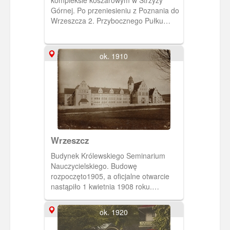
kompleksie koszarowym w Strzyży
Górnej. Po przeniesieniu z Poznania do
Wrzeszcza 2. Przybocznego Pułku
Huzarów, dodano do starego kasyno
dodatkowe skrzydło, będące jego
lustrzanym odbiciem. Obie części
ok. 1910
spojono łącznikiem w którym mieściła
się sala bankietowa. Nowe kasyno
uroczyście otwarto 14 września 1901
roku.
Wrzeszcz
Budynek Królewskiego Seminarium
Nauczycielskiego. Budowę
rozpoczęto1905, a oficjalne otwarcie
nastąpiło 1 kwietnia 1908 roku.
Królewska Dolina- ulica Sobieskie 18.
ok. 1920