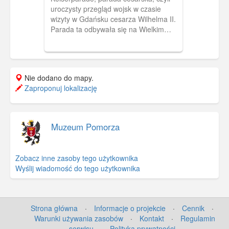
uroczysty przegląd wojsk w czasie
wizyty w Gdańsku cesarza Wilhelma II.
Parada ta odbywała się na Wielkim
Placu Ćwiczeń we Wrzeszcz (teren
dzisiejszego osiedla Zaspa).
Nie dodano do mapy.
Zaproponuj lokalizację
Muzeum Pomorza
Zobacz inne zasoby tego użytkownika
Wyślij wiadomość do tego użytkownika
Strona główna
·
Informacje o projekcie
·
Cennik
·
Warunki używania zasobów
·
Kontakt
·
Regulamin
serwisu
·
Polityka prywatności