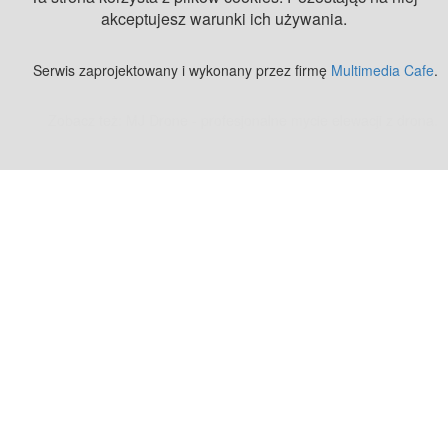
akceptujesz warunki ich używania.
Serwis zaprojektowany i wykonany przez firmę
Multimedia Cafe
.
Zobacz też:
MJ Drone - profesjonalne mycie elewacji z drona
.