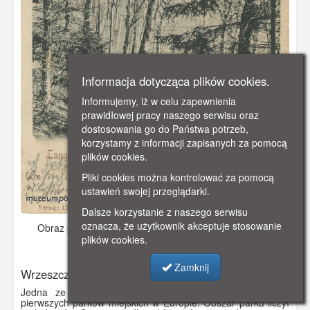
Informacja dotycząca plików cookies.
Informujemy, iż w celu zapewnienia
prawidłowej pracy naszego serwisu oraz
dostosowania go do Państwa potrzeb,
korzystamy z informacji zapisanych za pomocą
plików cookies.
Pliki cookies można kontrolować za pomocą
ustawień swojej przeglądarki.
Dalsze korzystanie z naszego serwisu
oznacza, że użytkownik akceptuje stosowanie
Obraz pochodzi z
ok. 1900 r.
Dodano: 2019-10-31 17:11
plików cookies.
Wyświetlono: 2451
Zamknij
Wrzeszcz
Jedna ze ścieżek w Parku Jaśkowej Doliny- jednym z
pierwszych parków miejskich w Europie. Obszar parku liczył