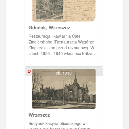
Gdańsk, Wrzeszcz
Restauracja i kawiarnia Cafe
Zinglershohe (Restauracja Wzgórze
Zinglera)- stan przed rozbudową. W
latach 1925 - 1945 własność Fritza
Lietzau. w 1939 roku w willi mieścił się
konsulat honorowy Republiki
Dominikany w Gdańsku. Willa istnieje
ok. 1910
do dnia dzisiejszego.
Wrzeszcz
Budynek kasyna oficerskiego w