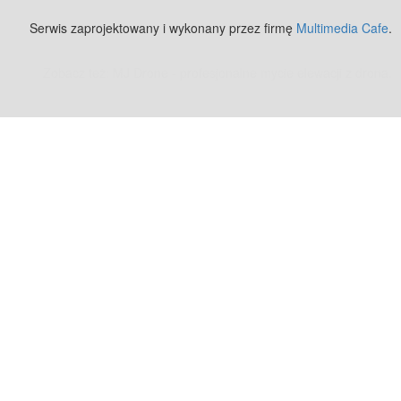
Serwis zaprojektowany i wykonany przez firmę
Multimedia Cafe
.
Zobacz też:
MJ Drone - profesjonalne mycie elewacji z drona
.