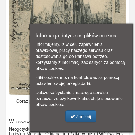
Informacja dotycząca plików cookies.
Informujemy, iż w celu zapewnienia
prawidłowej pracy naszego serwisu oraz
dostosowania go do Państwa potrzeb,
korzystamy z informacji zapisanych za pomocą
plików cookies.
Pliki cookies można kontrolować za pomocą
ustawień swojej przeglądarki.
Dalsze korzystanie z naszego serwisu
oznacza, że użytkownik akceptuje stosowanie
Obraz pochodzi z
ok. 1900 r.
Dodano: 2019-10-31 17:08
plików cookies.
Wyświetlono: 3018
Zamknij
Wrzeszcz
Neogotycki kościół luterański zaprojektowany przez Gotthilfa
Ludwiga Mockela. Oddana do użytku w roku 1899 świątynia,