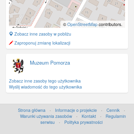
©
OpenStreetMap
contributors.
+
Zobacz inne zasoby w pobliżu
−
Zaproponuj zmianę lokalizacji
Muzeum Pomorza
Zobacz inne zasoby tego użytkownika
Wyślij wiadomość do tego użytkownika
Strona główna
·
Informacje o projekcie
·
Cennik
·
Warunki używania zasobów
·
Kontakt
·
Regulamin
serwisu
·
Polityka prywatności
©
OpenStreetMap
contributors.