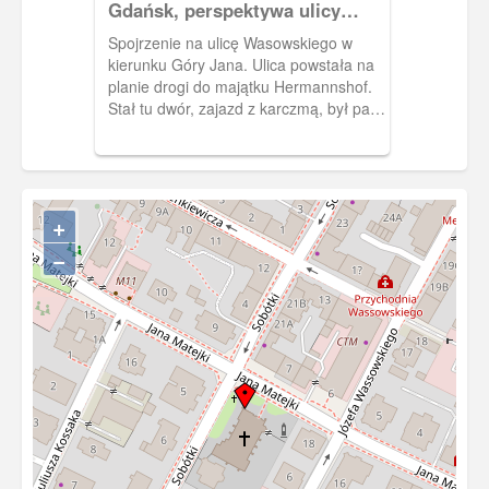
Gdańsk, perspektywa ulicy
Wasowskiego
Spojrzenie na ulicę Wasowskiego w
kierunku Góry Jana. Ulica powstała na
planie drogi do majątku Hermannshof.
Stał tu dwór, zajazd z karczmą, był park
francuski z fontannami.
+
−