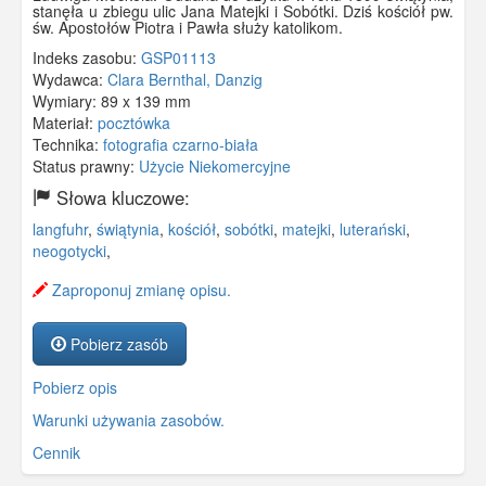
stanęła u zbiegu ulic Jana Matejki i Sobótki. Dziś kościół pw.
św. Apostołów Piotra i Pawła służy katolikom.
Indeks zasobu:
GSP01113
Wydawca:
Clara Bernthal, Danzig
Wymiary:
89 x 139 mm
Materiał:
pocztówka
Technika:
fotografia czarno-biała
Status prawny:
Użycie Niekomercyjne
Słowa kluczowe:
langfuhr
,
świątynia
,
kościół
,
sobótki
,
matejki
,
luterański
,
neogotycki
,
Zaproponuj zmianę opisu.
Pobierz zasób
Pobierz opis
Warunki używania zasobów.
Cennik