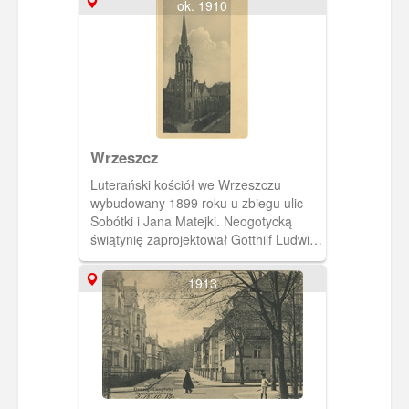
ok. 1910
Odkupiciela. Na pocztówce, na dalszym
palnie widoczna Góra Jana (inaczej
zwana Wzgórzem Zinglera lub Lisim
Wzgórzem). Pocztówka w obiegu od 6
X 1903 r.
Wrzeszcz
Luterański kościół we Wrzeszczu
wybudowany 1899 roku u zbiegu ulic
Sobótki i Jana Matejki. Neogotycką
świątynię zaprojektował Gotthilf Ludwig
Mockel. Dzisiaj jest to kościół katolicki
pw. św. Apostołów Piotra i Pawła.
1913