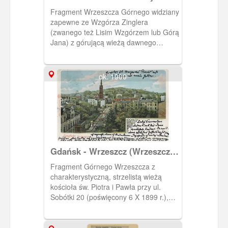
(Langfuhr)
r.). Ob. jest to kościół katolicki,
Fragment Wrzeszcza Górnego widziany
parafialny po ustanowieniu parafii
zapewne ze Wzgórza Zinglera
wojskowo cywilnej Matki Odkupiciela.
(zwanego też Lisim Wzgórzem lub Górą
Jana) z górującą wieżą dawnego
kościoła (ewangelickiego) Lutra (ob.
katolicki kościół św. Piotra i Pawła) oraz
w oddali po lewej stronie - wieżą
ok. 1900
katolickiego kościoła Najświętszego
Serca Jezusa.
Gdańsk - Wrzeszcz (Wrzeszcz
Górny) Lagfuhr
Fragment Górnego Wrzeszcza z
charakterystyczną, strzelistą wieżą
kościoła św. Piotra i Pawła przy ul.
Sobótki 20 (poświęcony 6 X 1899 r.),
jako parafialny nowej parafii
ewangelickiej. Dziś parafialny katolickiej
parafii wojskowo - cywilnej Matki