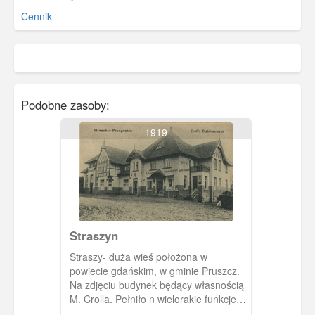
Cennik
Podobne zasoby:
1919
Straszyn
Straszy- duża wieś położona w
powiecie gdańskim, w gminie Pruszcz.
Na zdjęciu budynek będący własnością
M. Crolla. Pełniło n wielorakie funkcje:
hotelu, restauracji, kawiarni. Mieścił się