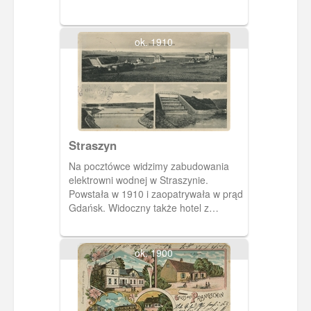
Restaurant.
ok. 1910
Straszyn
Na pocztówce widzimy zabudowania
elektrowni wodnej w Straszynie.
Powstała w 1910 i zaopatrywała w prąd
Gdańsk. Widoczny także hotel z
restauracją M. Crolla. Na dole Jezioro
Goszyńskie (Straszyńskie), powstałe w
wyniku spiętrzenia wody przy budowie
ok. 1900
elektrowni.