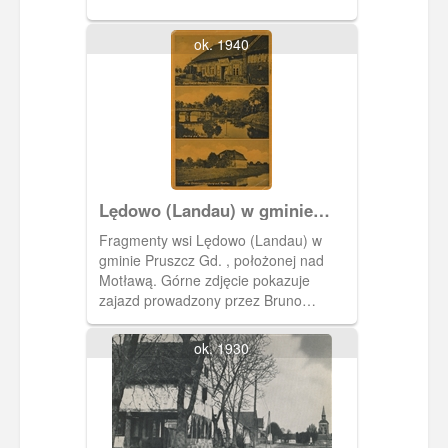
w nim także sklep kolonialny.
ok. 1940
Lędowo (Landau) w gminie
Pruszcz Gdański
Fragmenty wsi Lędowo (Landau) w
gminie Pruszcz Gd. , położonej nad
Motławą. Górne zdjęcie pokazuje
zajazd prowadzony przez Bruno
Netzkau. Pocztówka w obiegu od 17 XI
1941 r.
ok. 1930