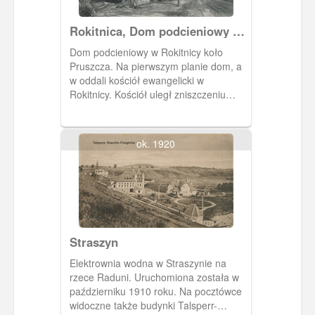
Rokitnica, Dom podcieniowy w
Rokitnicy
Dom podcieniowy w Rokitnicy koło
Pruszcza. Na pierwszym planie dom, a
w oddali kościół ewangelicki w
Rokitnicy. Kościół uległ zniszczeniu
podczas II Wojny Światowej w latach 60
został ostatecznie rozebrany.
ok. 1920
Straszyn
Elektrownia wodna w Straszynie na
rzece Raduni. Uruchomiona została w
październiku 1910 roku. Na pocztówce
widoczne także budynki Talsperr-