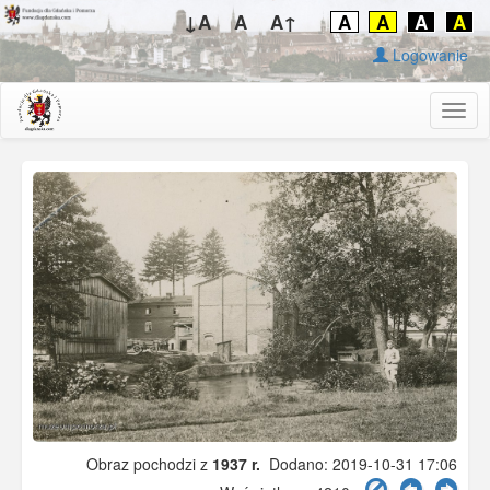
↓A
A
A↑
A
A
A
A
Logowanie
Togg
navig
Obraz pochodzi z
1937 r.
Dodano: 2019-10-31 17:06