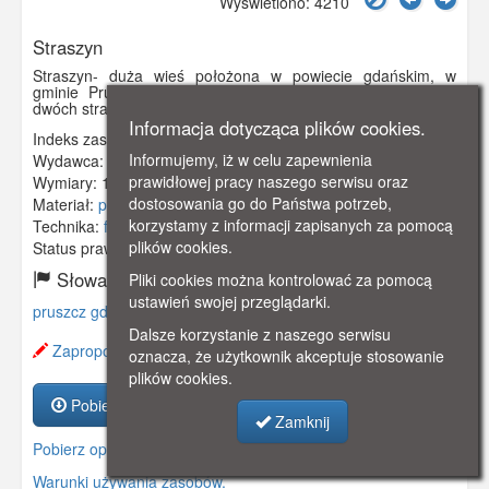
Wyświetlono: 4210
Straszyn
Straszyn- duża wieś położona w powiecie gdańskim, w
gminie Pruszcz Gdański. Na pocztówce widzimy jeden z
dwóch straszyńskich młynów.
Informacja dotycząca plików cookies.
Indeks zasobu:
GSP01081
Informujemy, iż w celu zapewnienia
Wydawca:
prawidłowej pracy naszego serwisu oraz
Wymiary:
138 x 88 mm
dostosowania go do Państwa potrzeb,
Materiał:
pocztówka
korzystamy z informacji zapisanych za pomocą
Technika:
fotografia czarno-biała
plików cookies.
Status prawny:
Użycie Niekomercyjne
Słowa kluczowe:
Pliki cookies można kontrolować za pomocą
ustawień swojej przeglądarki.
pruszcz gdański
,
praust
,
straszyn
,
straschin
,
młyn
,
radunia
,
Dalsze korzystanie z naszego serwisu
Zaproponuj zmianę opisu.
oznacza, że użytkownik akceptuje stosowanie
plików cookies.
Pobierz zasób
Zamknij
Pobierz opis
Warunki używania zasobów.