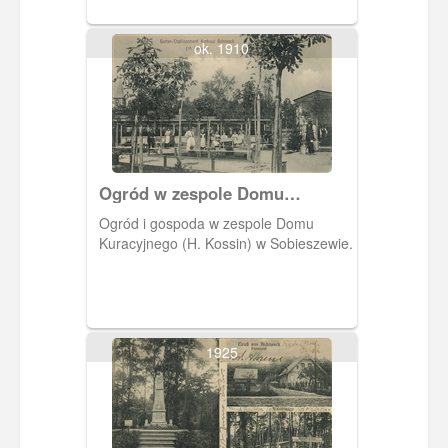
Carsten.
ok. 1910
Ogród w zespole Domu
Kuracyjnego w Sobieszewie
Ogród i gospoda w zespole Domu
Kuracyjnego (H. Kossin) w Sobieszewie.
1925