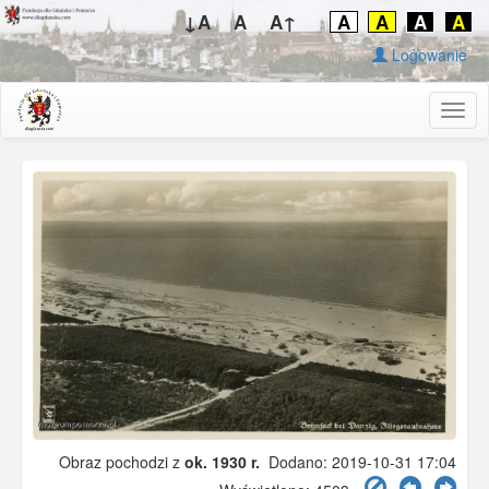
↓A
A
A↑
A
A
A
A
Logowanie
Togg
navig
Obraz pochodzi z
ok. 1930 r.
Dodano: 2019-10-31 17:04