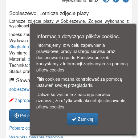
Wyświetlono: 4503
Sobieszewo, Lotnicze zdjęcie plaży
Lotnicze zdjęcie plaży w Sobieszewie. Zdjęcie wykonano z
wysokości 150 metrów.
Indeks zasobu:
GSP00506
Informacja dotycząca plików cookies.
Wydawca:
Industrie - Fotografen Klinte & Co. Berlin
Informujemy, iż w celu zapewnienia
Slughafen
prawidłowej pracy naszego serwisu oraz
Wymiary:
140 x 90 mm
dostosowania go do Państwa potrzeb,
Materiał:
pocztówka
korzystamy z informacji zapisanych za pomocą
Technika:
fotografia czarno-biała
plików cookies.
Status prawny:
Użycie Niekomercyjne
Pliki cookies można kontrolować za pomocą
Słowa kluczowe:
ustawień swojej przeglądarki.
sobieszewo
,
bohnsack
,
lotnicze
,
morze
,
Dalsze korzystanie z naszego serwisu
Zaproponuj zmianę opisu.
oznacza, że użytkownik akceptuje stosowanie
plików cookies.
Pobierz zasób
Zamknij
Pobierz opis
Warunki używania zasobów.