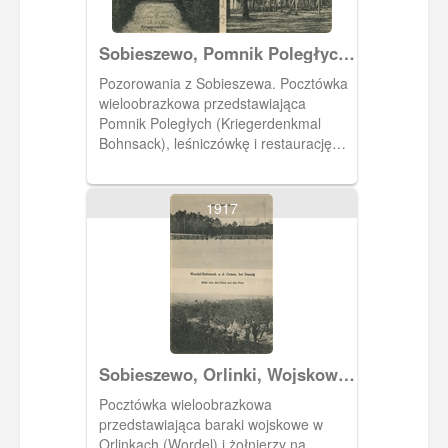
Sobieszewo, Pomnik Poległych
i okolice
Pozorowania z Sobieszewa. Pocztówka
wieloobrazkowa przedstawiająca
Pomnik Poległych (Kriegerdenkmal
Bohnsack), leśniczówkę i restaurację
leśną. Obelisk Pomnika Poległych
odsłonięto 17 września 1922 roku.
1917
Sobieszewo, Orlinki, Wojskowe
baraki i żołnierze
Pocztówka wieloobrazkowa
przedstawiająca baraki wojskowe w
Orlinkach (Wordel) i żołnierzy na