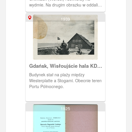
wydmie. Na drugim obrazku w oddali
morze.
1939
Gdańsk, Wisłoujście hala KDF,
Weichselmünde
Budynek stał na plaży między
Westerplatte a Stogami. Obecnie teren
Portu Północnego.
1925