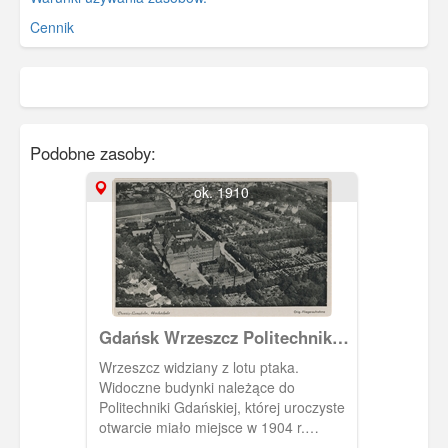
Cennik
Podobne zasoby:
ok. 1910
Gdańsk Wrzeszcz Politechnika
Gdańska, Danzig Langfuhr
Wrzeszcz widziany z lotu ptaka.
Technische Hohschule of
Widoczne budynki należące do
Danzig
Politechniki Gdańskiej, której uroczyste
otwarcie miało miejsce w 1904 r.
Projektantem był arch. prof. Albert