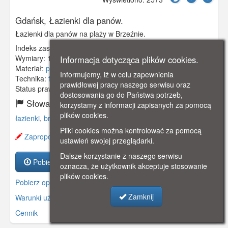
Gdańsk, Łazienki dla panów.
Łazienki dla panów na plaży w Brzeźnie.
Indeks zasobu:
GSP01059
Wymiary:
140 x 90 mm
Informacja dotycząca plików cookies.
Materiał:
pocztówka
Informujemy, iż w celu zapewnienia
Technika:
fotografia czarno-biała
prawidłowej pracy naszego serwisu oraz
Status prawny:
Użycie Niekomercyjne
dostosowania go do Państwa potrzeb,
Słowa kluczowe:
korzystamy z informacji zapisanych za pomocą
plików cookies.
łazienki
,
brosen
,
brzeźno
,
plaża
,
Pliki cookies można kontrolować za pomocą
Zaproponuj zmianę opisu.
ustawień swojej przeglądarki.
Dalsze korzystanie z naszego serwisu
Pobierz zasób
oznacza, że użytkownik akceptuje stosowanie
plików cookies.
Pobierz opis
Zamknij
Warunki używania zasobów.
Cennik