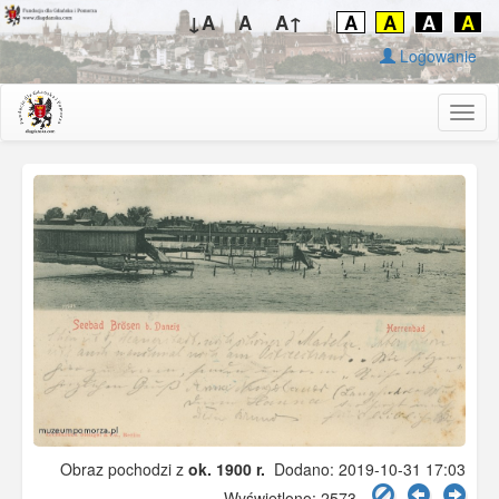
↓A
A
A↑
A
A
A
A
Logowanie
Togg
navig
Obraz pochodzi z
ok. 1900 r.
Dodano: 2019-10-31 17:03
Wyświetlono: 2573