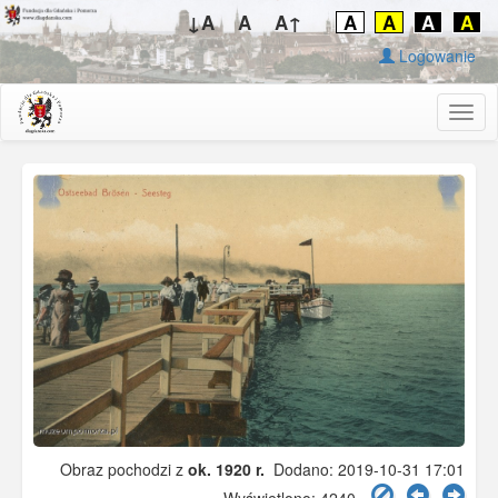
↓A
A
A↑
A
A
A
A
Logowanie
Togg
navig
Obraz pochodzi z
ok. 1920 r.
Dodano: 2019-10-31 17:01
Wyświetlono: 4240