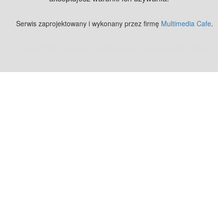
Serwis zaprojektowany i wykonany przez firmę
Multimedia Cafe
.
Zobacz też:
MJ Drone - profesjonalne mycie elewacji z drona
.