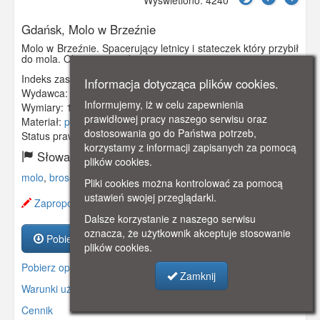
Gdańsk, Molo w Brzeźnie
Molo w Brzeźnie. Spacerujący letnicy i stateczek który przybił
do mola. Obieg 1920 rok.
Indeks zasobu:
GSP1031
Informacja dotycząca plików cookies.
Wydawca:
Stengel & Co., G.m.b.h., Dresden
Informujemy, iż w celu zapewnienia
Wymiary:
140 x 90 mm
prawidłowej pracy naszego serwisu oraz
Materiał:
pocztówka
dostosowania go do Państwa potrzeb,
Status prawny:
Użycie Niekomercyjne
korzystamy z informacji zapisanych za pomocą
Słowa kluczowe:
plików cookies.
molo
,
brosen
,
brzeźno
,
Pliki cookies można kontrolować za pomocą
ustawień swojej przeglądarki.
Zaproponuj zmianę opisu.
Dalsze korzystanie z naszego serwisu
oznacza, że użytkownik akceptuje stosowanie
Pobierz zasób
plików cookies.
Pobierz opis
Zamknij
Warunki używania zasobów.
Cennik