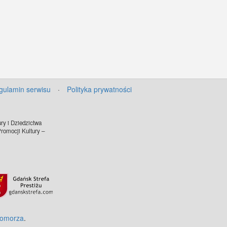
gulamin serwisu
·
Polityka prywatności
ry i Dziedzictwa
omocji Kultury –
Pomorza
.