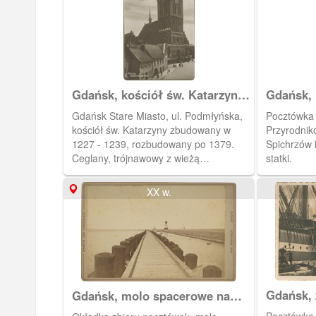
rzeznaczony na cele mieszkalne. Po
wojnie siedziba administracji, ob.
pomieszczenia mieszkalne oraz
siedziba Stowarzyszenia "Stara Oliwa".
Gdańsk, kościół św. Katarzyny,
Gdańsk,
Danzig Katharinenkirche
Gdańsk Stare Miasto, ul. Podmłyńska,
Pocztówka 
kościół św. Katarzyny zbudowany w
Przyrodnik
1227 - 1239, rozbudowany po 1379.
Spichrzów 
Ceglany, trójnawowy z wieżą
statki.
zwieńczoną barokowym hełmem
Jacoba van den Blocke' a.
XX w.
Gdańsk,
Gdańsk, molo spacerowe na
Dziadek
Westerplatte