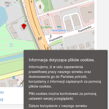
Informacja dotycząca plików cookies.
Informujemy, iż w celu zapewnienia
prawidłowej pracy naszego serwisu oraz
dostosowania go do Państwa potrzeb,
korzystamy z informacji zapisanych za pomocą
©
OpenStreetMap
contributors.
plików cookies.
iżu
Pliki cookies można kontrolować za pomocą
ustawień swojej przeglądarki.
ji
Dalsze korzystanie z naszego serwisu