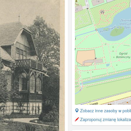
+
Zobacz inne zasoby w pobl
−
Zaproponuj zmianę lokalizac