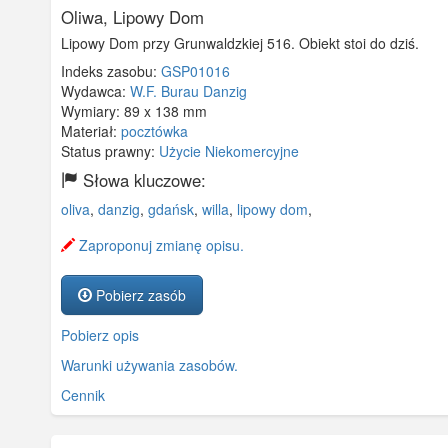
Oliwa, Lipowy Dom
Lipowy Dom przy Grunwaldzkiej 516. Obiekt stoi do dziś.
Indeks zasobu:
GSP01016
Wydawca:
W.F. Burau Danzig
Wymiary:
89 x 138 mm
Materiał:
pocztówka
Status prawny:
Użycie Niekomercyjne
Słowa kluczowe:
oliva
,
danzig
,
gdańsk
,
willa
,
lipowy dom
,
Zaproponuj zmianę opisu.
Pobierz zasób
Pobierz opis
Warunki używania zasobów.
Cennik