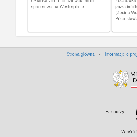
Pocztówka 
Okładka zbioru pocztówek, molo
październi
spacerowe na Westerplatte
(Zosina Wo
Przedstawi
Schichaua
zwanym Dz
Strona główna
·
Informacje o pro
Partnerzy:
Właścic