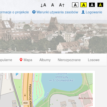
↓A
A
A↑
A
A
A
A
ormacje o projekcie
Warunki używania zasobów
Logowanie
opularne
Mapa
Albumy
Nierozpoznane
Losowe