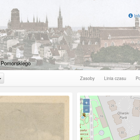
Inf
 Pomorskiego
Toggle Dropdown
Zasoby
Linia czasu
P
+
−