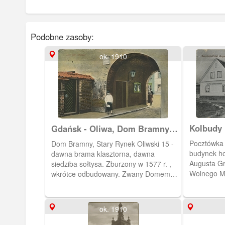
Podobne zasoby:
ok. 1910
Kolbudy
Gdańsk - Oliwa, Dom Bramny
(Dom Zarazy)
Pocztówka 
Dom Bramny, Stary Rynek Oliwski 15 -
budynek h
dawna brama klasztorna, dawna
Augusta Gr
siedziba sołtysa. Zburzony w 1577 r. ,
Wolnego M
wkrótce odbudowany. Zwany Domem
Zarazy, gdyż w 1709 r. podczas
epidemii zmarło w nim 9 cystersów. Na I
piętrze znajdowała się kaplica /św.
ok. 1910
Bernarda. W XIX w. siedziba
administracji oraz areszt. W XX w.