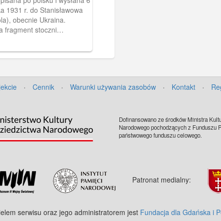
pisana po polsku i wysłana 6
ka 1931 r. do Stanisławowa
la), obecnie Ukraina.
a fragment stoczni
 z żurawiem młotowym,
iadkiem.
jekcie
·
Cennik
·
Warunki używania zasobów
·
Kontakt
·
Re
Dofinansowano ze środków Ministra Kultu
Narodowego pochodzących z Funduszu Pr
państwowego funduszu celowego.
Patronat medialny:
ielem serwisu oraz jego administratorem jest
Fundacja dla Gdańska i 