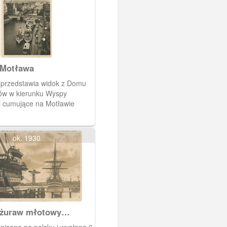
 Motława
przedstawia widok z Domu
ów w kierunku Wyspy
i cumujące na Motławie
ok. 1930
 żuraw młotowy