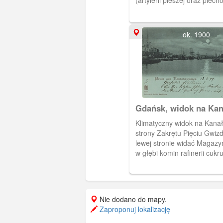
1922 przekazane w użytko
rządowi polskiemu na mies
polskich pracowników poczty,
ok. 1900
pracujących na Westerplatt
1915 r.
Gdańsk, widok na Kan
Portowy,
Klimatyczny widok na Kanał
strony Zakrętu Pięciu Gwiz
lewej stronie widać Magazyn
w głębi komin rafinerii cukr
Rafinerie Danzig, a po prawe
budynki z namiotowymi dac
tzw."kochhausy". Domki były
otynkowane na żółto, ustaw
Nie dodano do mapy.
Westerplatte ok. 1809 r. Kuchniami
Zaproponuj lokalizację
opiekowały się wdowy po p
pilotach. Obieg 1899 r.