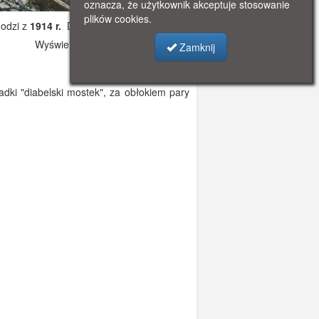
oznacza, że użytkownik akceptuje stosowanie
plików cookies.
odzi z
1914 r.
Dodano: 2019-10-31 11:10
Wyświetlono: 3059
Zamknij
dki "diabelski mostek", za obłokiem pary