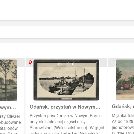
ok. 1910
Gdańsk, 
Gdańsk, przystań w Nowym
owym
na ul. Ol
Porcie.
Mijanka tra
Przystań pasażerska w Nowym Porcie
ivaer
Aż do 1929 
przy nieistniejącej części ulicy
 wybudowane
jednotorowa
Starowiślnej (Weichselstrasse). W głębi
atalionów
Ludzie stoją p
widoczna wieża Twierdzy Wisłoujście.
oty). Po roku