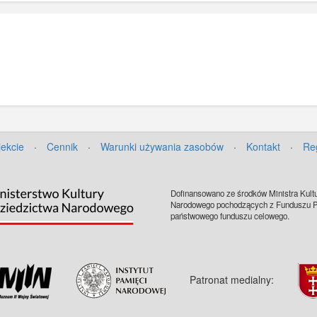
jekcie
·
Cennik
·
Warunki używania zasobów
·
Kontakt
·
Re
Dofinansowano ze środków Ministra Kultu
Narodowego pochodzących z Funduszu Pr
państwowego funduszu celowego.
Patronat medialny: