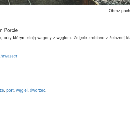
Obraz poch
m Porcie
 przy którym stoją wagony z węglem. Zdjęcie zrobione z żelaznej kła
ahrwasser
że
,
port
,
węgiel
,
dworzec
,