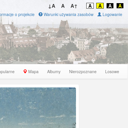
↓A
A
A↑
A
A
A
A
ormacje o projekcie
Warunki używania zasobów
Logowanie
opularne
Mapa
Albumy
Nierozpoznane
Losowe