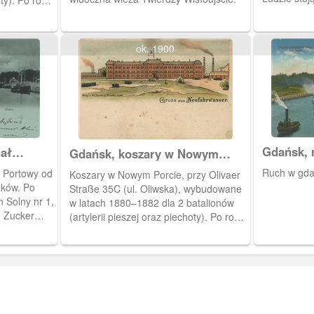
mieściła się
wanie
Marthy Mili
zkania
"Perły Bałty
 kolei i
ok. 1900
e. Obieg
Gdańsk, 
ał
Gdańsk, koszary w Nowym
Porcie
Ruch w gda
 Portowy od
Koszary w Nowym Porcie, przy Olivaer
dków. Po
Straße 35C (ul. Oliwska), wybudowane
 Solny nr 1,
w latach 1880–1882 dla 2 batalionów
u Zucker
(artylerii pieszej oraz piechoty). Po roku
j niewielkie
1922 przekazane w użytkowanie
hami,
rządowi polskiemu na mieszkania
polskich pracowników poczty, kolei i
ione na
pracujących na Westerplatte.
ortowych