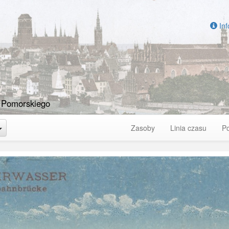
Inf
 Pomorskiego
Toggle Dropdown
Zasoby
Linia czasu
P