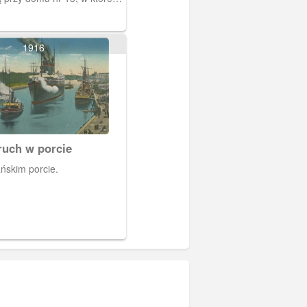
 niewielka restauracja
nski (naprzeciw obecnej
ku".
1916
ruch w porcie
ńskim porcie.