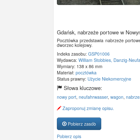
Gdańsk, nabrzeże portowe w Nowy
Pocztówka przedstawia nabrzeże portowe,
dworzec kolejowy.
Indeks zasobu:
GSP01006
Wydawca:
William Stobbies, Danzig-Neuf
Wymiary:
138 x 86 mm
Materiał:
pocztówka
Status prawny:
Użycie Niekomercyjne
Słowa kluczowe:
nowy port
,
neufahrwasser
,
wagon
,
nabrze
Zaproponuj zmianę opisu.
Pobierz zasób
Pobierz opis