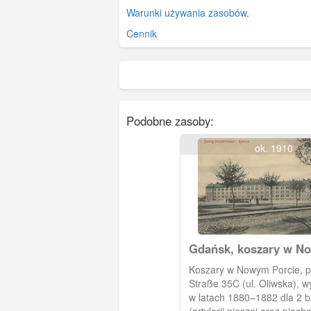
Warunki używania zasobów.
Cennik
Podobne zasoby:
ok. 1910
Gdańsk, koszary w N
Porcie
Koszary w Nowym Porcie, przy Ol
Straße 35C (ul. Oliwska),
w latach 1880–1882 dla 2 b
(artylerii pieszej oraz piech