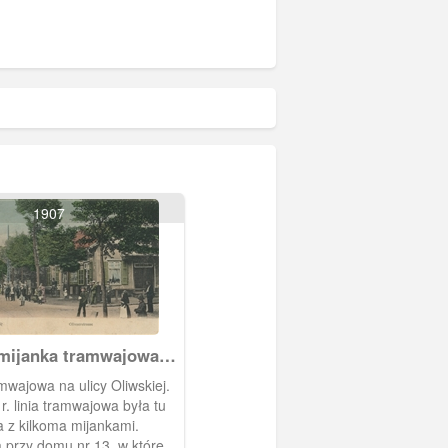
1907
mijanka tramwajowa
iwskiej.
mwajowa na ulicy Oliwskiej.
r. linia tramwajowa była tu
 z kilkoma mijankami.
rzy domu nr 13, w której