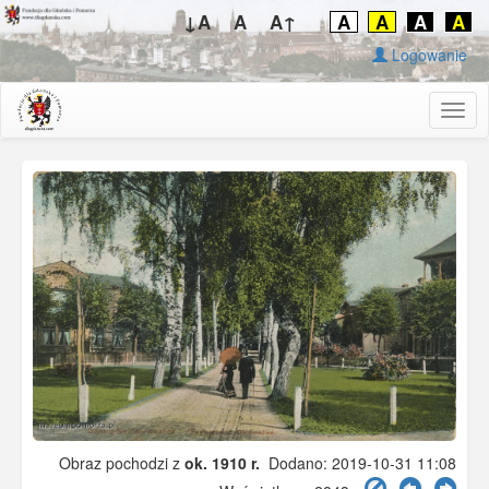
↓A
A
A↑
A
A
A
A
Logowanie
Togg
navig
Obraz pochodzi z
ok. 1910 r.
Dodano: 2019-10-31 11:08