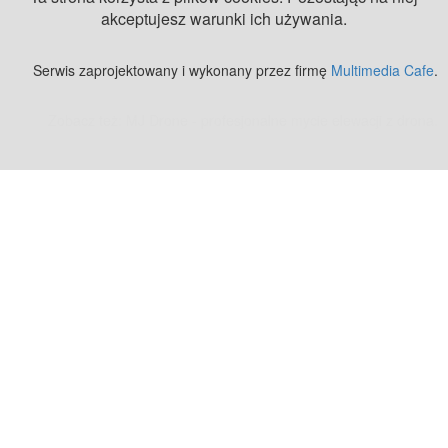
akceptujesz warunki ich używania.
Serwis zaprojektowany i wykonany przez firmę
Multimedia Cafe
.
Zobacz też:
MJ Drone - profesjonalne mycie elewacji z drona
.