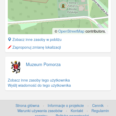
©
OpenStreetMap
contributors.
+
Zobacz inne zasoby w pobliżu
−
Zaproponuj zmianę lokalizacji
Muzeum Pomorza
Zobacz inne zasoby tego użytkownika
Wyślij wiadomość do tego użytkownika
Strona główna
·
Informacje o projekcie
·
Cennik
·
Warunki używania zasobów
·
Kontakt
·
Regulamin
serwisu
·
Polityka prywatności