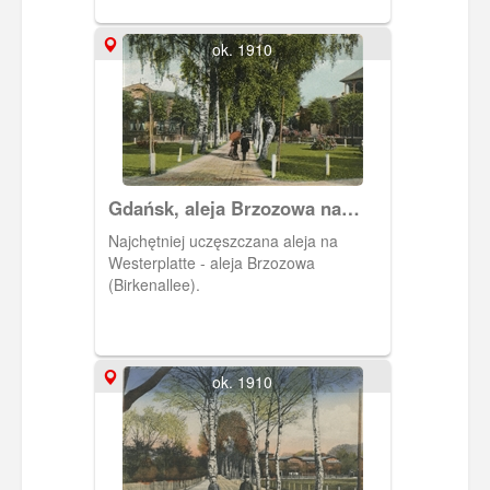
drewnianym parkietem, by goście nie
wzniecali kurzu.
ok. 1910
Gdańsk, aleja Brzozowa na
Westerplatte
Najchętniej uczęszczana aleja na
Westerplatte - aleja Brzozowa
(Birkenallee).
ok. 1910