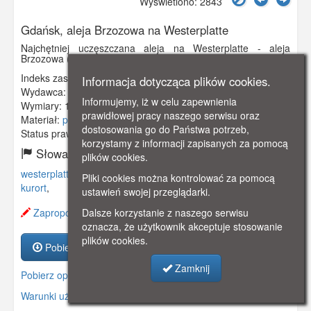
Wyświetlono: 2843
Gdańsk, aleja Brzozowa na Westerplatte
Najchętniej uczęszczana aleja na Westerplatte - aleja
Brzozowa (Birkenallee). Obieg 1916 r.
Indeks zasobu:
GSP00979
Informacja dotycząca plików cookies.
Wydawca:
William Stobbies, Neufahrwasser
Informujemy, iż w celu zapewnienia
Wymiary:
138 x 86 mm
prawidłowej pracy naszego serwisu oraz
Materiał:
pocztówka
dostosowania go do Państwa potrzeb,
Status prawny:
Użycie Niekomercyjne
korzystamy z informacji zapisanych za pomocą
Słowa kluczowe:
plików cookies.
westerplatte
,
aleja
,
brzozowa
,
birkenallee
,
kąpielisko
,
Pliki cookies można kontrolować za pomocą
kurort
,
ustawień swojej przeglądarki.
Dalsze korzystanie z naszego serwisu
Zaproponuj zmianę opisu.
oznacza, że użytkownik akceptuje stosowanie
plików cookies.
Pobierz zasób
Zamknij
Pobierz opis
Warunki używania zasobów.