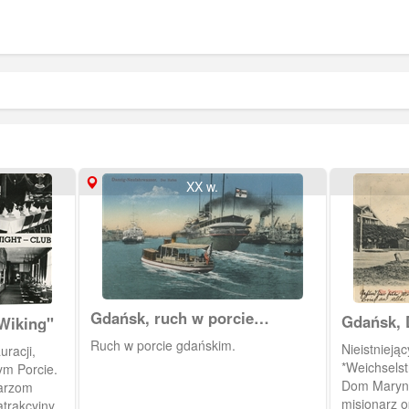
XX w.
Gdańsk, ruch w porcie
Gdańsk, 
Wiking"
gdańskim
Nowym P
Ruch w porcie gdańskim.
Nieistnieją
racji,
*Weichselst
ym Porcie.
Dom Maryna
narzom
misjonarz o
 atrakcyjnym