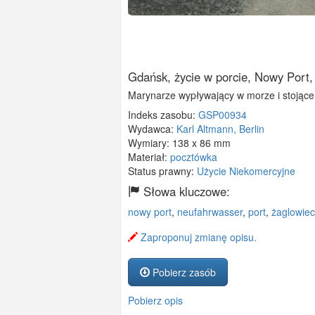
Gdańsk, życie w porcie, Nowy Port
Marynarze wypływający w morze i stojące
Indeks zasobu:
GSP00934
Wydawca:
Karl Altmann, Berlin
Wymiary:
138 x 86 mm
Materiał:
pocztówka
Status prawny:
Użycie Niekomercyjne
Słowa kluczowe:
nowy port
,
neufahrwasser
,
port
,
żaglowiec
Zaproponuj zmianę opisu.
Pobierz zasób
Pobierz opis