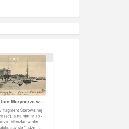
1905
Dom Marynarza w
orcie
cy fragment Starowiślnej
rasse), a na nim nr 18 -
rza. Mieszkał w nim
piekujący się "ludźmi