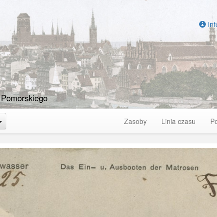
Inf
 Pomorskiego
Toggle Dropdown
Zasoby
Linia czasu
P