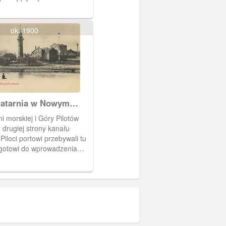
". Obieg 1905 r.
ok. 1900
latarnia w Nowym
ni morskiej i Góry Pilotów
drugiej strony kanału
Piloci portowi przebywali tu
 gotowi do wprowadzenia
dy do kanału portowego.