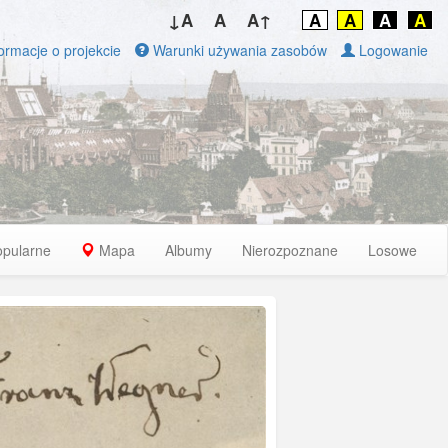
↓A
A
A↑
A
A
A
A
ormacje o projekcie
Warunki używania zasobów
Logowanie
opularne
Mapa
Albumy
Nierozpoznane
Losowe