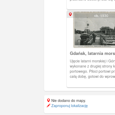
miejscem obserwacji nie tyl
specjalnych, lecz także dla 
ok. 1930
Gdańsk, latarnia mors
Pilotów w Nowym Por
Ujęcie latarni morskiej i Gór
wykonane z drugiej strony 
portowego. Piloci portowi pr
całą dobę, gotowi do wpro
statku z redy do kanału po
Nie dodano do mapy.
Zaproponuj lokalizację