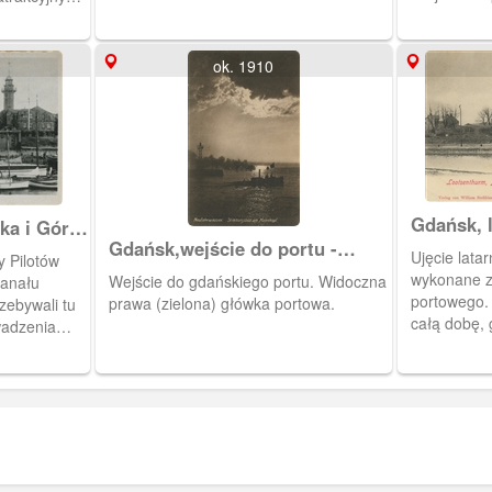
morza
ko dla służb
pisarzy.
ok. 1910
Gdańsk, 
ka i Góra
Porcie
Gdańsk,wejście do portu -
cie
Ujęcie latar
y Pilotów
Nowy Port.
wykonane z 
Wejście do gdańskiego portu. Widoczna
kanału
portowego. 
prawa (zielona) główka portowa.
zebywali tu
całą dobę,
wadzenia
statku z re
rtowego.