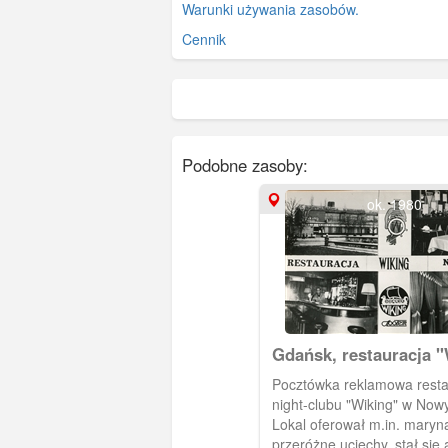
Warunki używania zasobów.
Cennik
Podobne zasoby:
ok. 1980
Gdańsk, restauracja "
Pocztówka reklamowa restau
night-clubu "Wiking" w Now
Lokal oferował m.in. mary
przeróżne uciechy, stał się