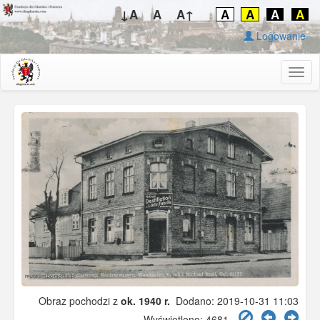
↓A
A
A↑
A
A
A
A
Logowanie
Togg
navig
Obraz pochodzi z
ok. 1940 r.
Dodano: 2019-10-31 11:03
Wyświetlono: 4681