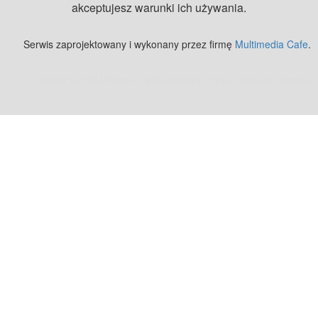
akceptujesz warunki ich używania.
Serwis zaprojektowany i wykonany przez firmę
Multimedia Cafe
.
Zobacz też:
MJ Drone - profesjonalne mycie elewacji z drona
.