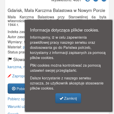
Gdańsk, Mała Karczma Balastowa w Nowym Porcie
Mała Karczma Balastowa przy Starowiślnej 6a była
własnością Michaela Krolla. Budynek z XIX wieku. Obieg
1944 r.
Informacja dotycząca plików cookies.
Indeks zasobu:
GSP00917
Autor zasobu:
Charles Hundt, Neufahrwasser
Informujemy, iż w celu zapewnienia
Wymiary:
138 x 86 mm
prawidłowej pracy naszego serwisu oraz
Materiał:
pocztówka
dostosowania go do Państwa potrzeb,
Status prawny:
Użycie Niekomercyjne
korzystamy z informacji zapisanych za pomocą
plików cookies.
Słowa kluczowe:
Pliki cookies można kontrolować za pomocą
karczma
,
nowy port
,
neufahrwasser
,
starowiślna
,
ustawień swojej przeglądarki.
Zaproponuj zmianę opisu.
Dalsze korzystanie z naszego serwisu
oznacza, że użytkownik akceptuje stosowanie
plików cookies.
Pobierz zasób
Zamknij
Pobierz opis
Warunki używania zasobów.
Cennik