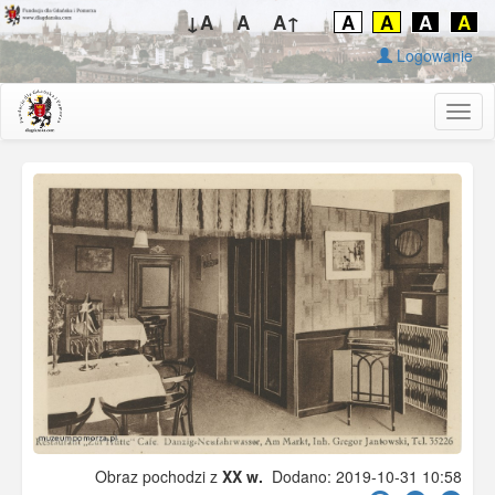
↓A
A
A↑
A
A
A
A
Logowanie
Togg
navig
Obraz pochodzi z
XX w.
Dodano: 2019-10-31 10:58