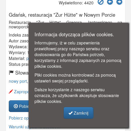
Wyświetlono: 4420
Gdańsk, restauracja "Zur Hütte" w Nowym Porcie
Restauracja "Zur Hütte" Gregora Jantowskiego na
nowoporckim rynku Am Markt.
Informacja dotycząca plików cookies.
Indeks zasobu:
GSP00908
Autor zasobu:
Charles Hundt
Informujemy, iż w celu zapewnienia
Wydawca:
Charles Hundt, Danzig
prawidłowej pracy naszego serwisu oraz
Wymiary:
138 x 86 mm
dostosowania go do Państwa potrzeb,
Materiał:
pocztówka
korzystamy z informacji zapisanych za pomocą
Status prawny:
Użycie Niekomercyjne
plików cookies.
Słowa kluczowe:
Pliki cookies można kontrolować za pomocą
ustawień swojej przeglądarki.
nowy port
,
neufahrwasser
,
restauracja
,
Dalsze korzystanie z naszego serwisu
Zaproponuj zmianę opisu.
oznacza, że użytkownik akceptuje stosowanie
plików cookies.
Pobierz zasób
Zamknij
Pobierz opis
Warunki używania zasobów.