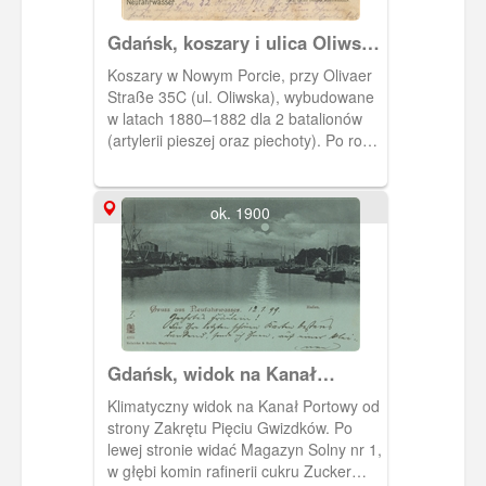
Gdańsk, koszary i ulica Oliwska
w Nowym Porcie
Koszary w Nowym Porcie, przy Olivaer
Straße 35C (ul. Oliwska), wybudowane
w latach 1880–1882 dla 2 batalionów
(artylerii pieszej oraz piechoty). Po roku
1922 przekazane w użytkowanie
rządowi polskiemu na mieszkania
polskich pracowników poczty, kolei i
ok. 1900
pracujących na Westerplatte. W głębi
kominy cukrowni. Obieg 1917 r.
Gdańsk, widok na Kanał
Portowy,
Klimatyczny widok na Kanał Portowy od
strony Zakrętu Pięciu Gwizdków. Po
lewej stronie widać Magazyn Solny nr 1,
w głębi komin rafinerii cukru Zucker