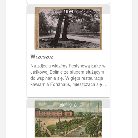
1894
Wrzeszcz
Na zdjęciu widzimy Festynową Łąkę w
Jaśkowej Dolinie ze słupem służącym
do wspinania się. W głębi restauracja i
kawiarnia Forsthaus, mieszcząca się w
willi zbudowanej w stylu szwajcarskim w
1884 roku.
ok. 1910