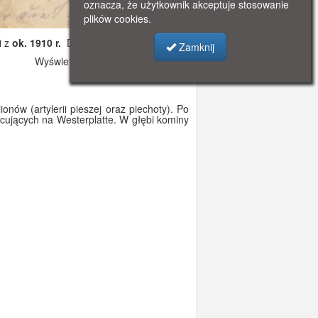
oznacza, że użytkownik akceptuje stosowanie
plików cookies.
i z
ok. 1910 r.
Dodano: 2019-10-31 10:58
Zamknij
Wyświetlono: 3790
ów (artylerii pieszej oraz piechoty). Po
cujących na Westerplatte. W głębi kominy