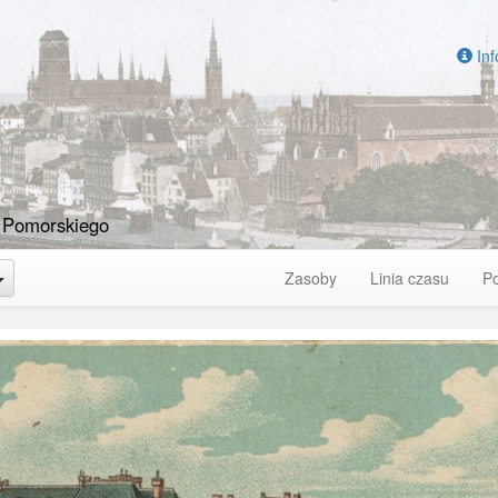
Inf
 Pomorskiego
Toggle Dropdown
Zasoby
Linia czasu
P