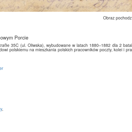
Obraz pochodz
 Nowym Porcie
raße 35C (ul. Oliwska), wybudowane w latach 1880–1882 dla 2 batalion
owi polskiemu na mieszkania polskich pracowników poczty, kolei i pra
er
ry
,