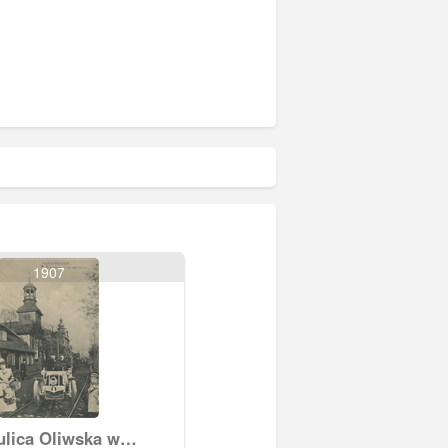
1907
ulica Oliwska w