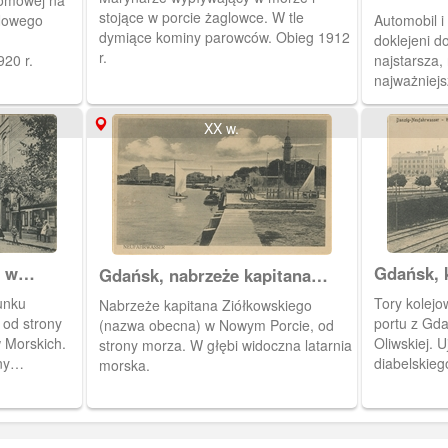
romowej na
Nowym P
stojące w porcie żaglowce. W tle
 Nowego
Automobil i
dymiące kominy parowców. Obieg 1912
doklejeni d
r.
20 r.
najstarsza, 
najważniejs
XX w.
a w
Gdańsk, k
Gdańsk, nabrzeże kapitana
w Nowym
Ziółkowskiego
runku
Tory kolejo
Nabrzeże kapitana Ziółkowskiego
 od strony
portu z Gda
(nazwa obecna) w Nowym Porcie, od
w Morskich.
Oliwskiej. 
strony morza. W głębi widoczna latarnia
ny
diabelskieg
morska.
 nr 53/54.
nazwa most
rzucanych p
na karkołom