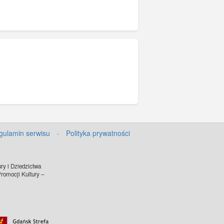
gulamin serwisu
·
Polityka prywatności
ry i Dziedzictwa
omocji Kultury –