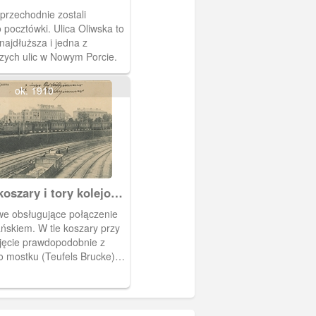
orcie
 przechodnie zostali
o pocztówki. Ulica Oliwska to
najdłuższa i jedna z
zych ulic w Nowym Porcie.
ok. 1910
oszary i tory kolejowe
 Pocie
we obsługujące połączenie
ńskiem. W tle koszary przy
Ujęcie prawdopodobnie z
o mostku (Teufels Brucke) -
ku pochodzi od przekleństw
rzez ludzi potykających się
nej konstrukcji.