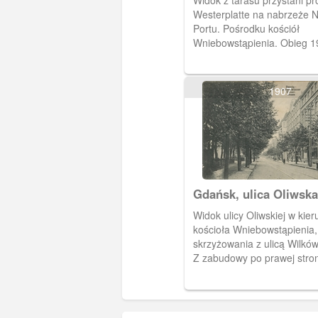
Widok z tarasu przystani p
Westerplatte na nabrzeże
Portu. Pośrodku kościół
Wniebowstąpienia. Obieg 19
1907
Gdańsk, ulica Oliwsk
Nowym Porcie
Widok ulicy Oliwskiej w kie
kościoła Wniebowstąpienia,
skrzyżowania z ulicą Wilkó
Z zabudowy po prawej stro
przetrwała jedna kamienica,