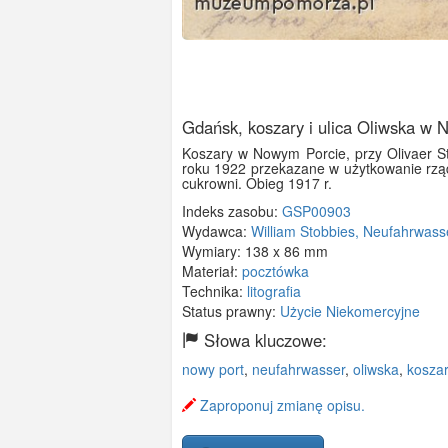
Gdańsk, koszary i ulica Oliwska w
Koszary w Nowym Porcie, przy Olivaer St
roku 1922 przekazane w użytkowanie rząd
cukrowni. Obieg 1917 r.
Indeks zasobu:
GSP00903
Wydawca:
William Stobbies, Neufahrwass
Wymiary:
138 x 86 mm
Materiał:
pocztówka
Technika:
litografia
Status prawny:
Użycie Niekomercyjne
Słowa kluczowe:
nowy port
,
neufahrwasser
,
oliwska
,
kosza
Zaproponuj zmianę opisu.