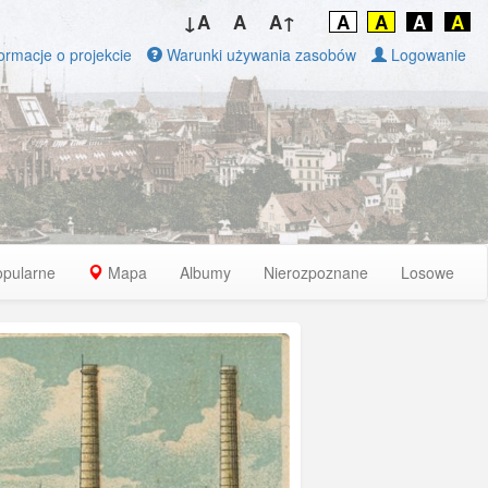
↓A
A
A↑
A
A
A
A
ormacje o projekcie
Warunki używania zasobów
Logowanie
opularne
Mapa
Albumy
Nierozpoznane
Losowe