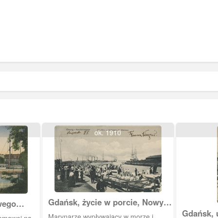
ok. 1910
Gdańsk, życie w porcie, Nowy
wego
Port, Neufahrwasser
Gdańsk, 
Marynarze wypływający w morze i