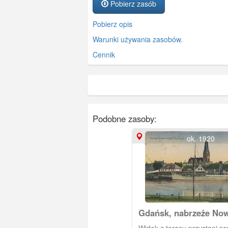
Pobierz zasób
Pobierz opis
Warunki używania zasobów.
Cennik
Podobne zasoby:
ok. 1920
Gdańsk, nabrzeże No
Portu