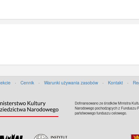
jekcie
·
Cennik
·
Warunki używania zasobów
·
Kontakt
·
Re
Dofinansowano ze środków Ministra Kultu
Narodowego pochodzących z Funduszu Pr
państwowego funduszu celowego.