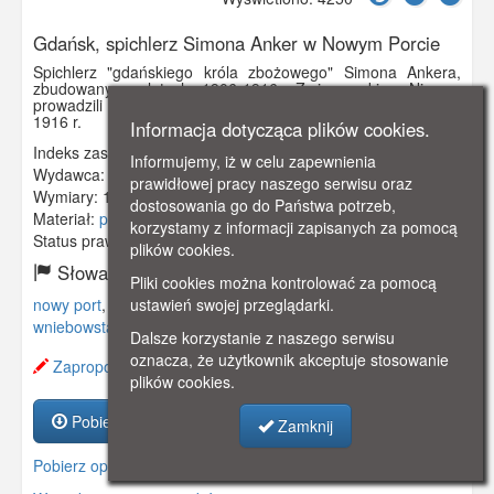
Gdańsk, spichlerz Simona Anker w Nowym Porcie
Spichlerz "gdańskiego króla zbożowego" Simona Ankera,
zbudowany w latach 1906-1916. Z jego okien Niemcy
prowadzili ostrzał WST na Westerplatte w roku 1939. Obieg
1916 r.
Informacja dotycząca plików cookies.
Indeks zasobu:
GSP00899
Informujemy, iż w celu zapewnienia
Wydawca:
William Stobbes, Danzig-Neufahrwasser
prawidłowej pracy naszego serwisu oraz
Wymiary:
138 x 86 mm
dostosowania go do Państwa potrzeb,
Materiał:
pocztówka
korzystamy z informacji zapisanych za pomocą
Status prawny:
Użycie Niekomercyjne
plików cookies.
Słowa kluczowe:
Pliki cookies można kontrolować za pomocą
ustawień swojej przeglądarki.
nowy port
,
neufahrwasser
,
spichlerz
,
anker
,
kościół
wniebowstąpienia
,
Dalsze korzystanie z naszego serwisu
oznacza, że użytkownik akceptuje stosowanie
Zaproponuj zmianę opisu.
plików cookies.
Pobierz zasób
Zamknij
Pobierz opis