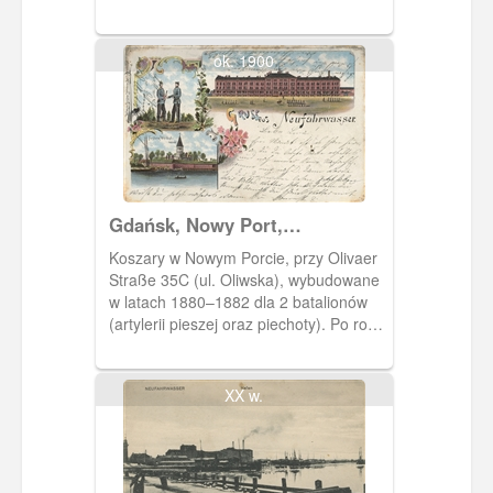
pary dworzec kolejowy.
ok. 1900
Gdańsk, Nowy Port,
Neufahrwasser
Koszary w Nowym Porcie, przy Olivaer
Straße 35C (ul. Oliwska), wybudowane
w latach 1880–1882 dla 2 batalionów
(artylerii pieszej oraz piechoty). Po roku
1922 przekazane w użytkowanie
rządowi polskiemu na mieszkania
polskich pracowników poczty, kolei i
XX w.
pracujących na Westerplatte. Po lewej
Twierdza Wisłoujście. Obieg 1899 r.