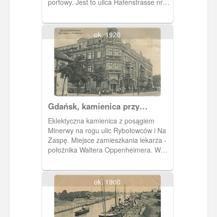
portowy. Jest to ulica Hafenstrasse nr
35, 36, 36a i 37. Obieg 1918 r.
ok. 1920
Gdańsk, kamienica przy
Rybołowców 9
Eklektyczna kamienica z posągiem
Minerwy na rogu ulic Rybołowców i Na
Zaspę. Miejsce zamieszkania lekarza -
położnika Waltera Oppenheimera. W
latach 30. XX wieku mieścił się tu
szwedzki Dom Marynarza. Obieg 1918
r.
ok. 1900