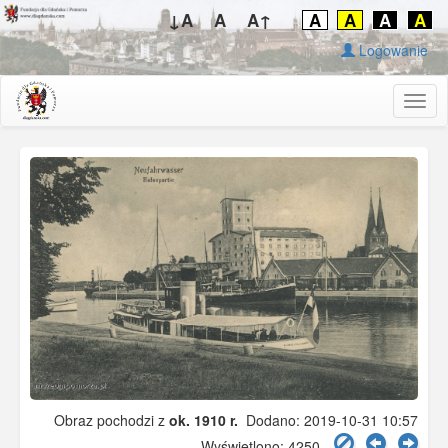
↓A
A
A↑
A
A
A
A
Logowanie
Togg
navig
Obraz pochodzi z
ok. 1910 r.
Dodano: 2019-10-31 10:57
Wyświetlono: 4250