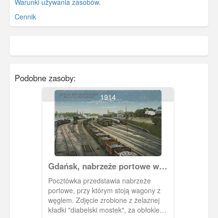
Warunki używania zasobów.
Cennik
Podobne zasoby:
1914
Gdańsk, nabrzeże portowe w
Nowym Porcie
Pocztówka przedstawia nabrzeże
portowe, przy którym stoją wagony z
węglem. Zdjęcie zrobione z żelaznej
kładki "diabelski mostek", za obłokiem