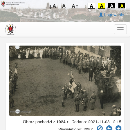
↓A
A
A↑
A
A
A
A
Logowanie
Togg
navig
Obraz pochodzi z
1924 r.
Dodano: 2021-11-08 12:15
Wyświetlono: 2087