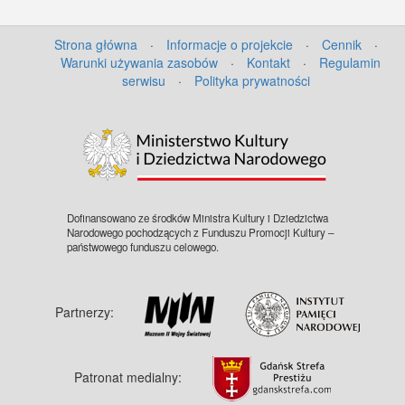
na kołnierzu czarne patki). Z tyłu po
prawej fragment drugiego odkrytego
Strona główna
·
Informacje o projekcie
·
Cennik
·
samochodu osobowego. Dalej z tyłu
Warunki używania zasobów
·
Kontakt
·
Regulamin
fragment budynku dworca z wejściem
serwisu
·
Polityka prywatności
(pod łukiem zawieszony szyld z
niewyraźnym napisem w j. niemieckim -
prawdopodobnie "Hauptbahnhof").
Przed wejściem zgromadzeni ludzie
machający rękoma. U dołu
nadrukowany podpis w j. niemieckim:
"21. Sept. 1939 Generalfeldmarschall
Hermann Göring trifft auf dem Danziger
Dofinansowano ze środków Ministra Kultury i Dziedzictwa
Hauptbahnhof ein" (niem. "21 września
Narodowego pochodzących z Funduszu Promocji Kultury –
1939 r. marszałek polny Hermann
państwowego funduszu celowego.
Göring przybywa na gdański Dworzec
Główny") i "Foto-Sonnke". Zakaz
kopiowania, zasób dostępny w zbiorach
Partnerzy:
IPN, sygnatura: GK-5-1-91-1
Patronat medialny: