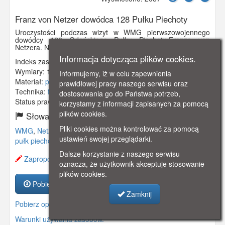
Franz von Netzer dowódca 128 Pułku Piechoty
Uroczystości podczas wizyt w WMG pierwszowojennego
dowódcy 128 Gdańskiego Pułku Piechoty-Franza von
Netzera. Na fotografii widzimy spotkanie z weteranami pułku,
Informacja dotycząca plików cookies.
Indeks zasobu:
GSP00886
Wymiary:
138 x 86 mm
Informujemy, iż w celu zapewnienia
Materiał:
pocztówka
prawidłowej pracy naszego serwisu oraz
Technika:
fotografia czarno-biała
dostosowania go do Państwa potrzeb,
Status prawny:
Użycie Niekomercyjne
korzystamy z informacji zapisanych za pomocą
plików cookies.
Słowa kluczowe:
Pliki cookies można kontrolować za pomocą
WMG
,
Netzer
,
wetarani
,
wizyta
,
uroczystości
,
128. gdański
ustawień swojej przeglądarki.
pułk piechoty
,
Dalsze korzystanie z naszego serwisu
Zaproponuj zmianę opisu.
oznacza, że użytkownik akceptuje stosowanie
plików cookies.
Pobierz zasób
Zamknij
Pobierz opis
Warunki używania zasobów.