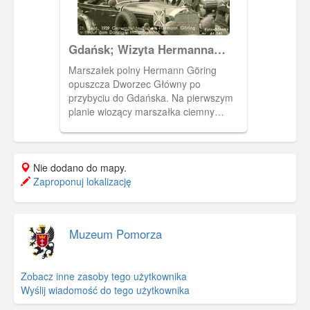
Gdańsk; Wizyta Hermanna
Göringa w zajętym Gdańsku
Marszałek polny Hermann Göring
opuszcza Dworzec Główny po
przybyciu do Gdańska. Na pierwszym
planie wiozący marszałka ciemny
odkryty samochód osobowy marki
Mercedes (widoczny znak firmowy na
przodzie maski) z zamocowanym do
błotnika proporcem
Nie dodano do mapy.
głównodowodzącego Luftwaffe.
Zaproponuj lokalizację
Marszałek stoi na miescu obok
kierowcelewą rękę trzymając na górnym
brzegu przedniej szyby, w prawej zgiętej
Muzeum Pomorza
w łokciu trzyma uniesioną do góry
buławę marszałkowską. Na tylnich
fotelach siedzą oficerowie podnoszący
Zobacz inne zasoby tego użytkownika
dłonie do daszka czapki. Po prawej za
Wyślij wiadomość do tego użytkownika
samochodem idzie oficer SS (na głowie
ma czapkę z trupia czaszka na otoku,