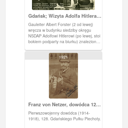
Gdańsk; Wizyta Adolfa Hitlera
w Gdańsku i na Westerplatte
Gauleiter Albert Forster (2 od lewej)
wręcza w budynku siedziby okręgu
NSDAP Adolfowi Hitlerowi (po lewej, stoi
bokiem podparty na biurku) znalezioną
pod Gdańskiem urnę twarzową.
Pochyleni oglądają naczynie stojące na
1921
stole (na boku urny widoczne
namalowane zdobienie). Z tyłu
widoczna szklana gablota. W głębi
widoczne drzwi wejściowe do sali. U
dołu nadrukowany podpis w j.
niemieckim: "Gauleiter Forster
uberreicht dem Fuhrer im Gauhaus
eine bei Danzig gefundene
Franz von Netzer, dowódca 128.
vorgeschichtliche germanische
Gdańskiego Pułku Piechoty
Gesichtsurne" (niem. "Gauleiter Forster
Pierwszowojenny dowódca (1914-
w siedzibie okręgu [NSDAP] wręcza
1918), 128. Gdańskiego Pułku Piechoty.
Wodzowi [Adolfowi Hitlerowi]
prehistoryczna germańską urnę