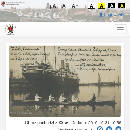
↓A
A
A↑
A
A
A
A
Logowanie
Togg
navig
Obraz pochodzi z
XX w.
Dodano: 2019-10-31 10:56
Wyświetlono: 3171