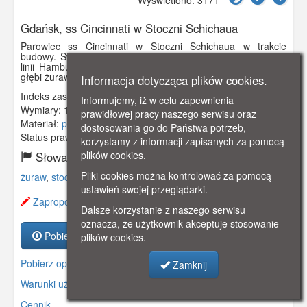
Gdańsk, ss Cincinnati w Stoczni Schichaua
Parowiec ss Cincinnati w Stoczni Schichaua w trakcie
budowy. Swój dziewiczy rejs rozpoczął 27 maja 1909 r. na
linii Hamburg - Southampton - Cherbourg - Nowy Jork. W
głębi żuraw pływający "Długi Henryk". Obieg 1909 r.
Informacja dotycząca plików cookies.
Indeks zasobu:
GSP00881
Informujemy, iż w celu zapewnienia
Wymiary:
138 x 86 mm
prawidłowej pracy naszego serwisu oraz
Materiał:
pocztówka
dostosowania go do Państwa potrzeb,
Status prawny:
Użycie Niekomercyjne
korzystamy z informacji zapisanych za pomocą
plików cookies.
Słowa kluczowe:
Pliki cookies można kontrolować za pomocą
żuraw
,
stocznia
,
parowiec
,
ustawień swojej przeglądarki.
Zaproponuj zmianę opisu.
Dalsze korzystanie z naszego serwisu
oznacza, że użytkownik akceptuje stosowanie
Pobierz zasób
plików cookies.
Pobierz opis
Zamknij
Warunki używania zasobów.
Cennik