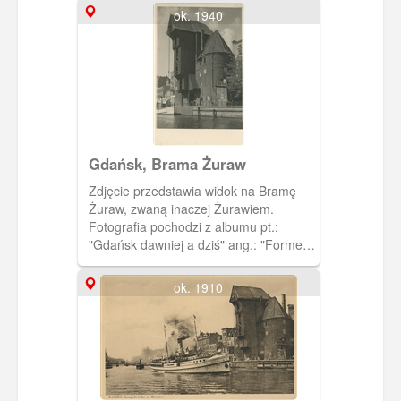
ok. 1940
Gdańsk, Brama Żuraw
Zdjęcie przedstawia widok na Bramę
Żuraw, zwaną inaczej Żurawiem.
Fotografia pochodzi z albumu pt.:
"Gdańsk dawniej a dziś" ang.: "Former
and today" autorstwa M.
Dobrzykowskiego. W kartonowej
ok. 1910
kopercie w kolorze szałwiowej zieleni
jest 14 zdjęć przedwojennego i
powojennego, zruinowanego Gdańska.
Napisy na okładce albumu są
wytłoczone i pozłocone.