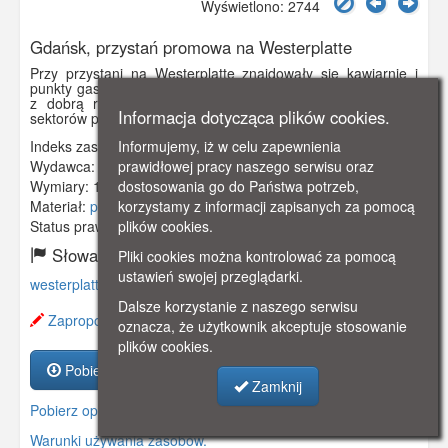
Wyświetlono: 2744
Gdańsk, przystań promowa na Westerplatte
Przy przystani na Westerplatte znajdowały się kawiarnie i
punkty gastronomiczne. Znajdowała się również poczekalnia
z dobrą restauracją. Wiodła stąd aleja do wydzielonych
Informacja dotycząca plików cookies.
sektorów plażowych.
Informujemy, iż w celu zapewnienia
Indeks zasobu:
GSP00863
prawidłowej pracy naszego serwisu oraz
Wydawca:
william Stobbies, Neufahrwasser
dostosowania go do Państwa potrzeb,
Wymiary:
138 x 86 mm
korzystamy z informacji zapisanych za pomocą
Materiał:
pocztówka
plików cookies.
Status prawny:
Użycie Niekomercyjne
Słowa kluczowe:
Pliki cookies można kontrolować za pomocą
ustawień swojej przeglądarki.
westerplatte
,
przystań
,
prom
,
kurort
,
Dalsze korzystanie z naszego serwisu
Zaproponuj zmianę opisu.
oznacza, że użytkownik akceptuje stosowanie
plików cookies.
Pobierz zasób
Zamknij
Pobierz opis
Warunki używania zasobów.