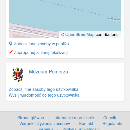
©
OpenStreetMap
contributors.
+
Zobacz inne zasoby w pobliżu
−
Zaproponuj zmianę lokalizacji
Muzeum Pomorza
Zobacz inne zasoby tego użytkownika
Wyślij wiadomość do tego użytkownika
Strona główna
·
Informacje o projekcie
·
Cennik
·
Warunki używania zasobów
·
Kontakt
·
Regulamin
serwisu
·
Polityka prywatności