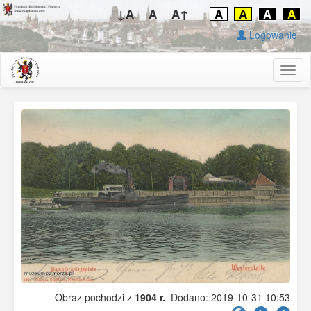
↓A
A
A↑
A
A
A
A
Logowanie
Togg
navig
Obraz pochodzi z
1904 r.
Dodano: 2019-10-31 10:53