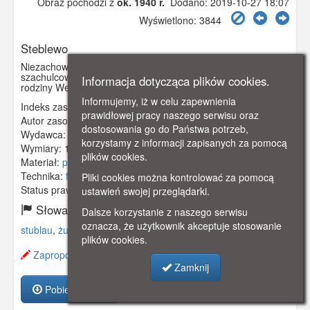
Obraz pochodzi z
ok. 1940 r.
Dodano: 2019-10-27 18:07
Wyświetlono: 3844
Steblewo
Niezachowany do dzisiaj dom podcieniowy o konstrukcji
szachulcowej, z drugiej połowy XVIII. Przed wojną własność
Informacja dotycząca plików cookies.
rodziny Wessel.
Informujemy, iż w celu zapewnienia
Indeks zasobu:
GSP00834
prawidłowej pracy naszego serwisu oraz
Autor zasobu:
Ilse Macholz
dostosowania go do Państwa potrzeb,
Wydawca:
Carl Lange, Oliva
korzystamy z informacji zapisanych za pomocą
Wymiary:
145 x 105 mm
plików cookies.
Materiał:
pocztówka
Technika:
fotografia czarno-biała
Pliki cookies można kontrolować za pomocą
Status prawny:
Użycie Niekomercyjne
ustawień swojej przeglądarki.
Słowa kluczowe:
Dalsze korzystanie z naszego serwisu
oznacza, że użytkownik akceptuje stosowanie
stublau
,
żuławy gdańskie
,
dom podcieniowy
,
szachulcowej
,
plików cookies.
Zaproponuj zmianę opisu.
Zamknij
Pobierz zasób