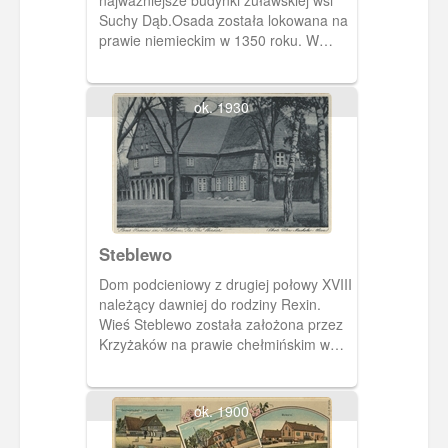
Suchy Dąb.Osada została lokowana na
prawie niemieckim w 1350 roku. W
prawym górnym rogu gospoda
Leberechta Kopittke.. Poniżej siedziba
NSDAP (obecnie Urząd Gminy Suchy
ok. 1930
Dąb). Obok późnogotycki kościół ze
strzelistą szachulcową wieżą.
Zniszczony w 1945, został odbudowany
w latach siedemdziesiątych XX wieku.
Kościół zbudowany jest na lewym
brzegu Motławy.Przed II wojną
światową była tu osobna osada -
Steblewo
Ostrowite (Osterwick).
Dom podcieniowy z drugiej połowy XVIII
należący dawniej do rodziny Rexin.
Wieś Steblewo została założona przez
Krzyżaków na prawie chełmińskim w
1343 roku. Wśród historyków trwa
dyskusja kiedy
ok. 1900