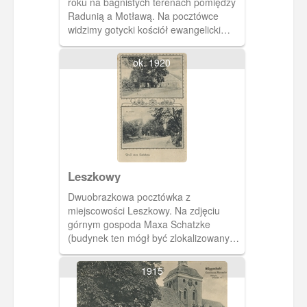
roku na bagnistych terenach pomiędzy
Radunią a Motławą. Na pocztówce
widzimy gotycki kościół ewangelicki
zniszczony w1945 roku.
ok. 1920
Leszkowy
Dwuobrazkowa pocztówka z
miejscowości Leszkowy. Na zdjęciu
górnym gospoda Maxa Schatzke
(budynek ten mógł być zlokalizowany
przy głównej drodze wiejskiej,mniej
więcej na terenie dzisiejszej posesji nr
1915
17). Na zdjęciu dolnym zasłonięty
drzewami kościół.