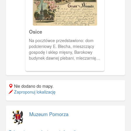
Osice
Na pocztówce przedstawiono: dom
podcieniowy E. Blecha, mieszczący
gospodę i sklep mięsny, Barokowy
budynek dawnej plebani, mleczarnię
oraz gotycki kościół z późniejszą
rokokową wieżą o konstrukcji
szachulcowej.
Nie dodano do mapy.
Zaproponuj lokalizację
Muzeum Pomorza