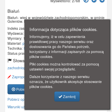
Wyświetlono: 2768
Białuń
Białuń- wieś w województwie zachodniopomorskim, w gminie
Goleniów. Na pocztówce widzimy budynek starej cegielni.
Indeks zasobu:
GSP00811
Informacja dotycząca plików cookies.
Wydawca:
A,Rogorsch, Danzig
Informujemy, iż w celu zapewnienia
Wymiary:
139 x 90 mm
prawidłowej pracy naszego serwisu oraz
Materiał:
pocztówka
dostosowania go do Państwa potrzeb,
Technika:
fotografia czarno-biała
korzystamy z informacji zapisanych za pomocą
Status prawny:
Użycie Niekomercyjne
plików cookies.
Słowa kluczowe:
Pliki cookies można kontrolować za pomocą
zachodniopomorskie
,
cegielni
,
goleniów
,
muggenhall
,
ustawień swojej przeglądarki.
Dalsze korzystanie z naszego serwisu
Zaproponuj zmianę opisu.
oznacza, że użytkownik akceptuje stosowanie
plików cookies.
Pobierz zasób
Zamknij
Pobierz opis
Warunki używania zasobów.