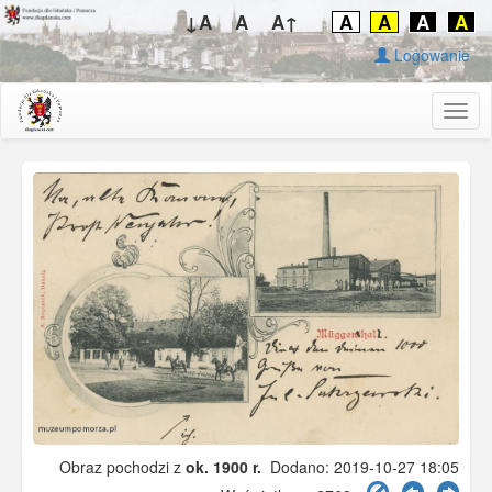
↓A
A
A↑
A
A
A
A
Logowanie
Togg
navig
Obraz pochodzi z
ok. 1900 r.
Dodano: 2019-10-27 18:05