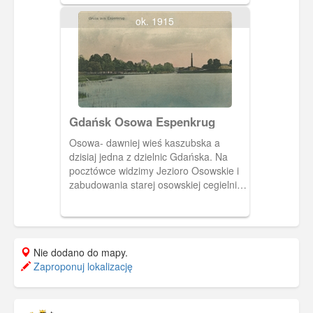
– komin cegielni i wieża remizy
strażackiej. 1935 r.
ok. 1915
Gdańsk Osowa Espenkrug
Osowa- dawniej wieś kaszubska a
dzisiaj jedna z dzielnic Gdańska. Na
pocztówce widzimy Jezioro Osowskie i
zabudowania starej osowskiej cegielni.
Po lewej stronie, przy brzegu budynek
restauracji Franza Heyera.
Nie dodano do mapy.
Zaproponuj lokalizację