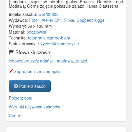
(Landau) leżącej w obrębie gminy Pruszcz Gdański, nad
Motławą. Górne zdjęcie pokazuje zajazd Hansa Claassena.
Indeks zasobu:
GSP00802
Wydawca:
Foto - Atelier Emil Rinke, Coppenbrugge
Wymiary:
86 x 138 mm
Materiał:
pocztówka
Technika:
fotografia czarno-biała
Status prawny:
Użycie Niekomercyjne
Słowa kluczowe:
lędowo
,
pruszcz gdański
,
motława
,
zajazd
,
Zaproponuj zmianę opisu.
Pobierz zasób
Pobierz opis
Warunki używania zasobów.
Cennik