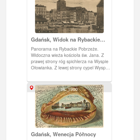
Gdańsk, Widok na Rybackie
Pobrzeże i kościół św. Jana
Panorama na Rybackie Pobrzeże.
Widoczna wieża kościoła św. Jana. Z
prawej strony róg spichlerza na Wyspie
Ołowianka. Z lewej strony cypel Wyspy
Spichrzów. Widoczny prom kursujący z
Rybackiego Pobrzeża na Ołowiankę.
ok. 1900
Gdańsk, Wenecja Północy