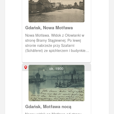
Gdańsk, Nowa Motława
Nowa Motława. Widok z Ołowianki w
stronę Bramy Stągiewnej. Po lewej
stronie nabrzeże przy Szafarni
(Schäferei) ze spichlerzem i budynkiem
celnym. Po prawej stronie spichlerze i
budynek na Wyspie Spichrzów.
ok. 1900
Gdańsk, Motława nocą
Nocny widok na Motławę od strony