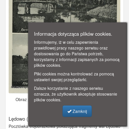
Informacja dotycząca plików cookies.
Informujemy, iż w celu zapewnienia
prawidłowej pracy naszego serwisu oraz
dostosowania go do Państwa potrzeb,
korzystamy z informacji zapisanych za pomocą
plików cookies.
Pliki cookies można kontrolować za pomocą
ustawień swojej przeglądarki.
Dalsze korzystanie z naszego serwisu
oznacza, że użytkownik akceptuje stosowanie
Obraz pochodzi z
ok. 1940 r.
Dodano: 2019-10-27 18:05
plików cookies.
Wyświetlono: 2740
Zamknij
Lędowo (Landau) w gminie Pruszcz Gdański
Pocztówka trójobrazkowa pokazująca fragmenty wsi Lędowo