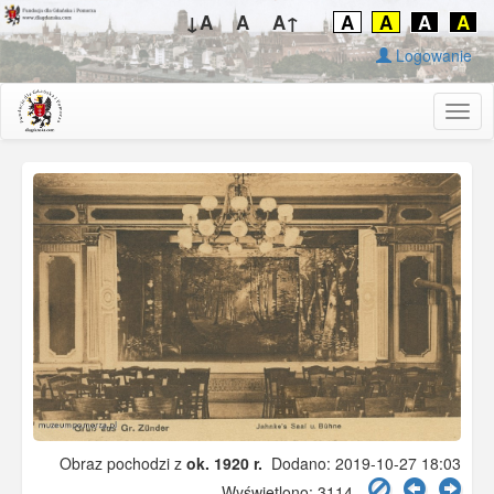
↓A
A
A↑
A
A
A
A
Logowanie
Togg
navig
Obraz pochodzi z
ok. 1920 r.
Dodano: 2019-10-27 18:03
Wyświetlono: 3114