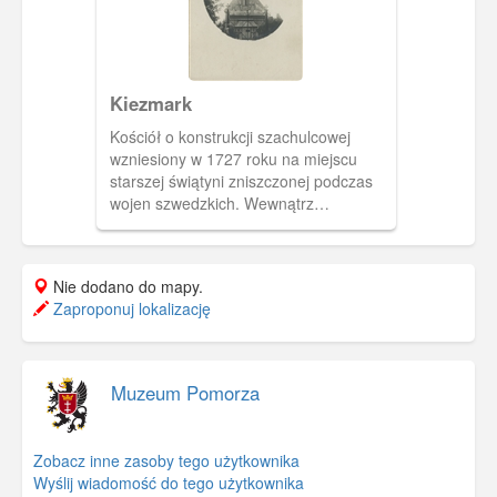
Kiezmark
Kościół o konstrukcji szachulcowej
wzniesiony w 1727 roku na miejscu
starszej świątyni zniszczonej podczas
wojen szwedzkich. Wewnątrz
zachowało się do dzisiaj bogate
wyposażenie z XVII-XIX wieku. Po
wojnie kościół rekonsekrowano, czyniąc
Nie dodano do mapy.
jego patronką Matkę Boską
Zaproponuj lokalizację
Częstochowską,
Muzeum Pomorza
Zobacz inne zasoby tego użytkownika
Wyślij wiadomość do tego użytkownika