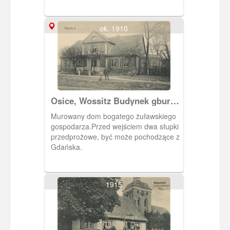
staw przeciwpożarowy.Na mniejszym
zdjęciu apteka prowadzona przez
Brunona Schapera (wcześniej
ok. 1910
właścicielem był H. Gerlach). Po wojnie
do1989 roku mieściła się w tym
budynku restauracja Pod kasztanami.
Osice, Wossitz Budynek gburski
z przełomu XVIII i XIX w.
Murowany dom bogatego żuławskiego
gospodarza.Przed wejściem dwa słupki
przedprożowe, być może pochodzące z
Gdańska.
1915