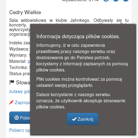
Cedry Wielkie
Sala widowiskowa w klubie Jahnkego. Odbywały się tu
koncerty, występy artystyczne, seanse filmowe. Sala
wykorzystywana była także jako miejsce spotkań lokalnych
organizacji i wynajmowana na uroczystości rodzinne.
Informacja dotycząca plików cookies.
Indeks zasobu:
GSP00792
Informujemy, iż w celu zapewnienia
Wydawca:
J.H. Jacobson, Danzig
prawidłowej pracy naszego serwisu oraz
Wymiary:
140 x 90 mm
dostosowania go do Państwa potrzeb,
Materiał:
pocztówka
korzystamy z informacji zapisanych za pomocą
Technika:
fotografia czarno-biała
plików cookies.
Status prawny:
Użycie Niekomercyjne
Pliki cookies można kontrolować za pomocą
Słowa kluczowe:
ustawień swojej przeglądarki.
żuławy gdańskie
,
gross zunder
,
sala widowiskowa
,
Dalsze korzystanie z naszego serwisu
oznacza, że użytkownik akceptuje stosowanie
Zaproponuj zmianę opisu.
plików cookies.
Pobierz zasób
Zamknij
Pobierz opis