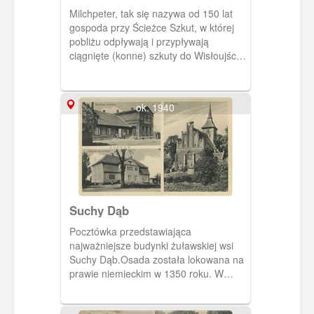
piotr"
Milchpeter, tak się nazywa od 150 lat
gospoda przy Ścieżce Szkut, w której
pobliżu odpływają i przypływają
ciągnięte (konne) szkuty do Wisłoujścia.
Ma ładny ogród i dobre widoki na
Wzgórza Oliwskie i przez Ostrów na
Wisłoujście. – Osobliwa nazwa ma
ok. 1940
pochodzić od dawnego właściciela,
mleczarza Piotra N.N.
Suchy Dąb
Pocztówka przedstawiająca
najważniejsze budynki żuławskiej wsi
Suchy Dąb.Osada została lokowana na
prawie niemieckim w 1350 roku. W
prawym górnym rogu gospoda
Leberechta Kopittke.. Poniżej siedziba