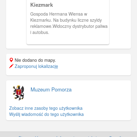
Kiezmark
dworek Petera Regiera stojący niegdyś
na posesji nr 20.
Gospoda Hermana Wiensa w
Kiezmarku. Na budynku liczne szyldy
reklamowe.Widoczny dystrybutor paliwa
i autobus.
Nie dodano do mapy.
Zaproponuj lokalizację
Muzeum Pomorza
Zobacz inne zasoby tego użytkownika
Wyślij wiadomość do tego użytkownika