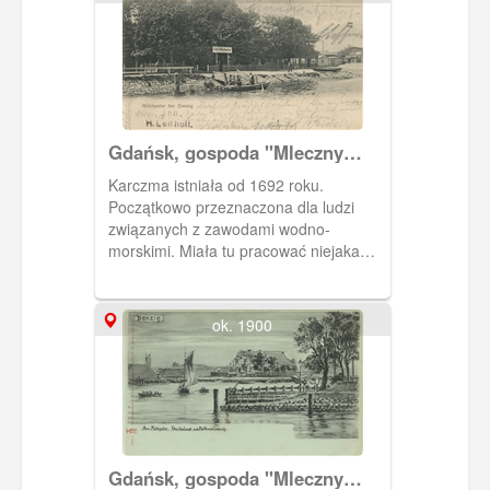
wieżę kościoła parafialnego (oba
obiekty rozebrane po wojnie).
Gdańsk, gospoda "Mleczny
Piotr"
Karczma istniała od 1692 roku.
Początkowo przeznaczona dla ludzi
związanych z zawodami wodno-
morskimi. Miała tu pracować niejaka
panna Ganschow, kelnerka wywodząca
się ze Szczecina. Związana jest z nią
historia kryminalna.
ok. 1900
Gdańsk, gospoda "Mleczny