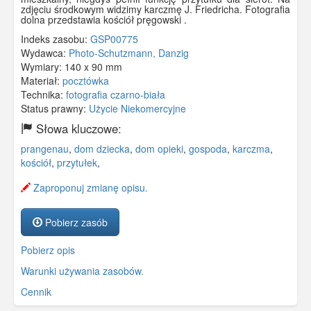
zdjęciu środkowym widzimy karczmę J. Friedricha. Fotografia
dolna przedstawia kościół pręgowski .
Indeks zasobu:
GSP00775
Wydawca:
Photo-Schutzmann, Danzig
Wymiary:
140 x 90 mm
Materiał:
pocztówka
Technika:
fotografia czarno-biała
Status prawny:
Użycie Niekomercyjne
Słowa kluczowe:
prangenau
,
dom dziecka
,
dom opieki
,
gospoda
,
karczma
,
kościół
,
przytułek
,
Zaproponuj zmianę opisu.
Pobierz zasób
Pobierz opis
Warunki używania zasobów.
Cennik