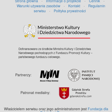
Strona główna
·
Informacje o projekcie
·
Cennik
·
Warunki używania zasobów
·
Kontakt
·
Regulamin
serwisu
·
Polityka prywatności
Dofinansowano ze środków Ministra Kultury i Dziedzictwa
Narodowego pochodzących z Funduszu Promocji Kultury –
państwowego funduszu celowego.
Partnerzy:
Patronat medialny:
Właścicielem serwisu oraz jego administratorem jest
Fundacja dla