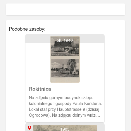
Podobne zasoby:
ok. 1940
Rokitnica
Na zdjęciu górnym budynek sklepu
kolonialnego i gospody Paula Kerstena.
Lokal stał przy Hauptstrasse 9 (dzisiaj
Ogrodowa). Na zdjęciu dolnym widzimy
plac z pomnikiem ku czci mieszkańców
poległych w I wojnie światowej oraz
1905