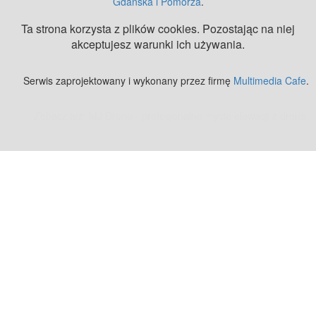
Gdańska i Pomorza
.
Ta strona korzysta z plików cookies. Pozostając na niej
akceptujesz warunki ich używania.
Serwis zaprojektowany i wykonany przez firmę
Multimedia Cafe
.
Zobacz też:
MJ Drone - profesjonalne mycie elewacji z drona
.