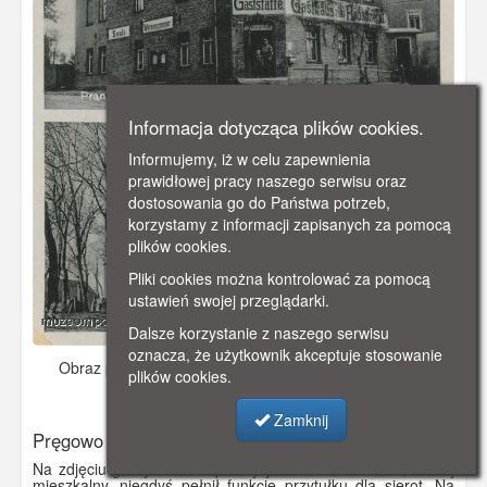
Informacja dotycząca plików cookies.
Informujemy, iż w celu zapewnienia
prawidłowej pracy naszego serwisu oraz
dostosowania go do Państwa potrzeb,
korzystamy z informacji zapisanych za pomocą
plików cookies.
Pliki cookies można kontrolować za pomocą
ustawień swojej przeglądarki.
Dalsze korzystanie z naszego serwisu
oznacza, że użytkownik akceptuje stosowanie
Obraz pochodzi z
ok. 1930 r.
Dodano: 2019-10-27 18:03
plików cookies.
Wyświetlono: 3647
Zamknij
Pręgowo
Na zdjęciu górnym dom opisany jako St. Anna-Heim, dzisiaj
mieszkalny, niegdyś pełnił funkcję przytułku dla sierot. Na