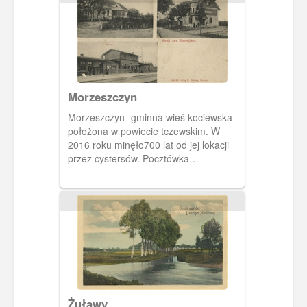
kolejki wąskotorowej, pociąg
prowadzony przez lokomotywę Cn2t ze
składem mieszanym wagoników
(towarowe i pasażerskie). Budowę
wąskotorówki (etap z Cedrów do
Giemlic) rozpoczęto w 1888, a
skończono w 1905 roku.
Morzeszczyn
Morzeszczyn- gminna wieś kociewska
położona w powiecie tczewskim. W
2016 roku minęło700 lat od jej lokacji
przez cystersów. Pocztówka
przedstawia: gospodę wiejską, budynek
poczty i dworzec kolejowy z na linii
Bydgoszcz-Tczew, uruchomionej 1852
roku.
Żuławy