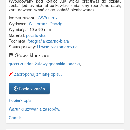
Wybudowany pod koniec XIX wieku przetrwał do dzisiaj,
został jednak niemal całkowicie zmieniony (obniżono dach,
zamurowano część okien, całość otynkowano).
Indeks zasobu:
GSP00767
Wydawca:
W. Lorenz, Danzig
Wymiary:
140 x 90 mm
Materiał:
pocztówka
Technika:
fotografia czarno-biała
Status prawny:
Użycie Niekomercyjne
Słowa kluczowe:
gross zunder
,
żuławy gdańskie
,
poczta
,
Zaproponuj zmianę opisu.
Pobierz zasób
Pobierz opis
Warunki używania zasobów.
Cennik