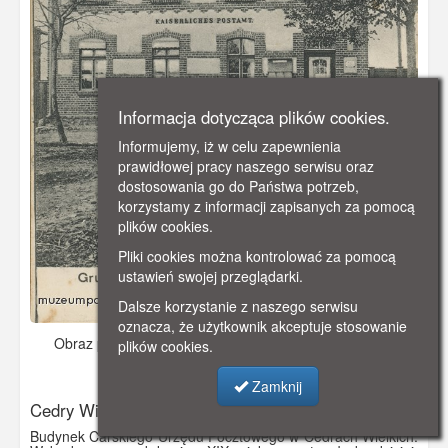
Informacja dotycząca plików cookies.
Informujemy, iż w celu zapewnienia
prawidłowej pracy naszego serwisu oraz
dostosowania go do Państwa potrzeb,
korzystamy z informacji zapisanych za pomocą
plików cookies.
Pliki cookies można kontrolować za pomocą
ustawień swojej przeglądarki.
Dalsze korzystanie z naszego serwisu
oznacza, że użytkownik akceptuje stosowanie
Obraz pochodzi z
ok. 1910 r.
Dodano: 2019-10-27 18:01
plików cookies.
Wyświetlono: 4032
Zamknij
Cedry Wielkie
Budynek Carskiego Urzędu Pocztowego w Cedrach Wielkich.