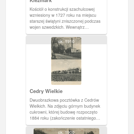
Kościół o konstrukcji szachulcowej
wzniesiony w 1727 roku na miejscu
starszej świątyni zniszczonej podczas
wojen szwedzkich. Wewnątrz
zachowało się do dzisiaj bogate
wyposażenie z XVII-XIX wieku. Po
ok. 1910
wojnie kościół rekonsekrowano, czyniąc
jego patronką Matkę Boską
Częstochowską,
Cedry Wielkie
Dwuobrazkowa pocztówka z Cedrów
Wielkich. Na zdjęciu górnym budynek
cukrowni, której budowę rozpoczęto
1884 roku (zakończenie ostatniego
etapu budowy w 1905). Na zdjęciu
dolnym szachulcowy budynek dworca
ok. 1900